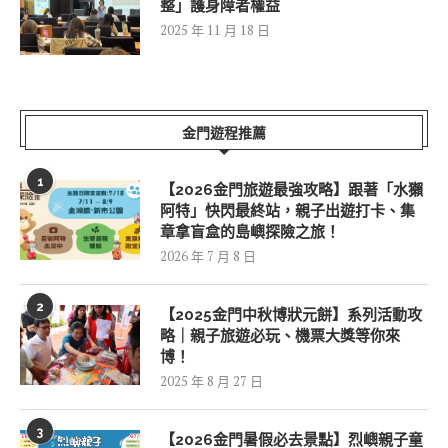
整」護身障者權益
2025 年 11 月 18 日
金門遊程推薦
1
【2026金門旅遊最強攻略】跟著「水獺
阿特」快閃最終站，親子出遊打卡、集
章拿盲盒的島嶼探險之旅！
2026 年 7 月 8 日
2
【2025金門中秋博狀元餅】系列活動攻
略｜親子旅遊必玩、機票大獎等你來
博！
2025 年 8 月 27 日
3
【2026金門暑假必去景點】烈嶼親子童