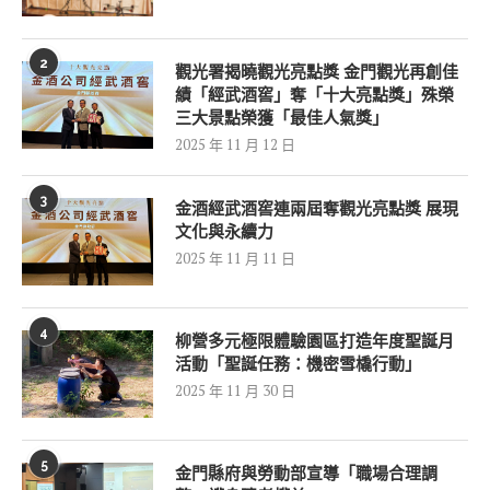
2
觀光署揭曉觀光亮點獎 金門觀光再創佳
績「經武酒窖」奪「十大亮點獎」殊榮
三大景點榮獲「最佳人氣獎」
2025 年 11 月 12 日
3
金酒經武酒窖連兩屆奪觀光亮點獎 展現
文化與永續力
2025 年 11 月 11 日
4
柳營多元極限體驗園區打造年度聖誕月
活動「聖誕任務：機密雪橇行動」
2025 年 11 月 30 日
5
金門縣府與勞動部宣導「職場合理調