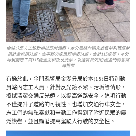
金城分局志工協助擦拭反射鏡案，本分局轄內觀光處目前列管反射
鏡計金城鎮31處、金寧鄉68處及烈嶼鄉14處，合計113處等。本分
局規劃志工就113處全面檢視及清潔，以達實質效用/圖金門縣警察
局提供
有鑑於此，金門縣警局金湖分局於本(15)日特別動
員轄內志工人員，針對反光鏡不潔、污垢等情形，
擦拭清潔交通反光鏡，以提高道路安全。這項行動
不僅提升了道路的可視性，也增加交通行車安全，
志工們的無私奉獻和辛勤工作得到了附近民眾的廣
泛讚譽，並且顯著提高駕駛人行駛的安全性。