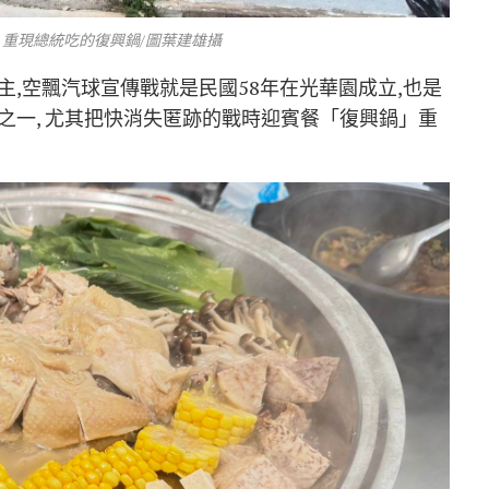
重現總統吃的復興鍋/圖葉建雄攝
,空飄汽球宣傳戰就是民國58年在光華園成立,也是
之一, 尤其把快消失匿跡的戰時迎賓餐「復興鍋」重