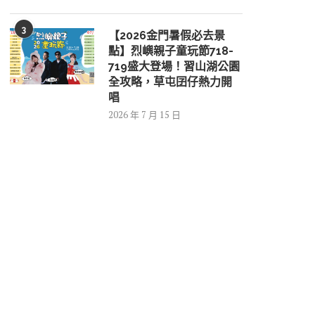
3
【2026金門暑假必去景
點】烈嶼親子童玩節718-
719盛大登場！習山湖公園
全攻略，草屯囝仔熱力開
唱
2026 年 7 月 15 日