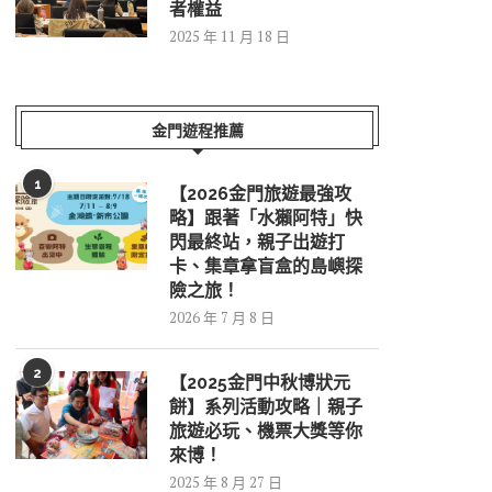
者權益
2025 年 11 月 18 日
金門遊程推薦
1
【2026金門旅遊最強攻
略】跟著「水獺阿特」快
閃最終站，親子出遊打
卡、集章拿盲盒的島嶼探
險之旅！
2026 年 7 月 8 日
2
【2025金門中秋博狀元
餅】系列活動攻略｜親子
旅遊必玩、機票大獎等你
來博！
2025 年 8 月 27 日