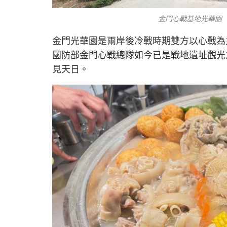
金門心戰基地光華園 
金門光華園是兩岸後冷戰時期雙方以心戰為主
國防部金門心戰總隊如今已是戰地遺址觀光
見天日。