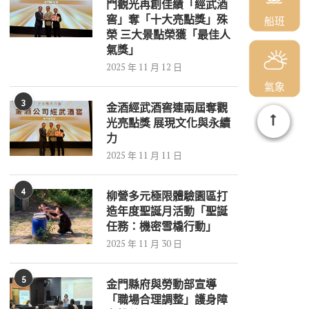
門觀光再創佳績「經武酒
窖」奪「十大亮點獎」殊
船班
榮 三大景點榮獲「最佳人
氣獎」
2025 年 11 月 12 日
氣象
3
金酒經武酒窖連兩屆奪觀
光亮點獎 展現文化與永續
力
2025 年 11 月 11 日
4
柳營多元極限體驗園區打
造年度聖誕月活動「聖誕
任務：機密雪橇行動」
2025 年 11 月 30 日
5
金門縣府與勞動部宣導
「職場合理調整」護身障