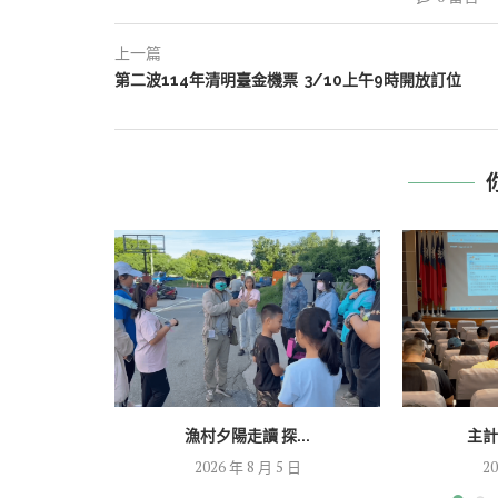
上一篇
第二波114年清明臺金機票 3/10上午9時開放訂位
漁村夕陽走讀 探...
主計
2026 年 8 月 5 日
20