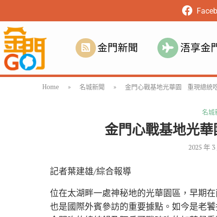
Face
金門新聞
浯享金
Home
»
名城新聞
»
金門心戰基地光華園 重現總統
名城
金門心戰基地光華
2025 年 3
記者葉建雄/綜合報導
位在太湖畔一處神秘地的光華園區，早期在
也是國際外賓參訪的重要據點。如今是老饕