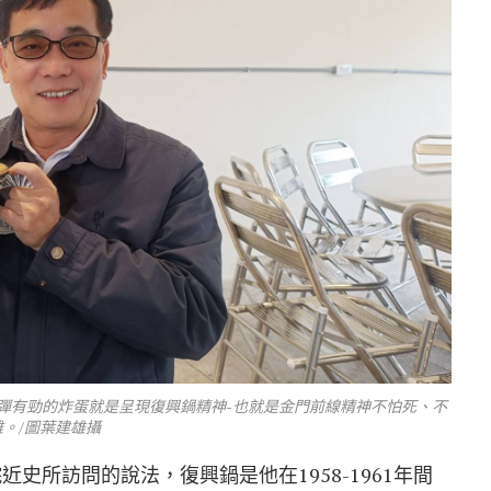
彈有勁的炸蛋就是呈現復興鍋精神-也就是金門前線精神不怕死、不
難。/圖葉建雄攝
史所訪問的說法，復興鍋是他在1958-1961年間