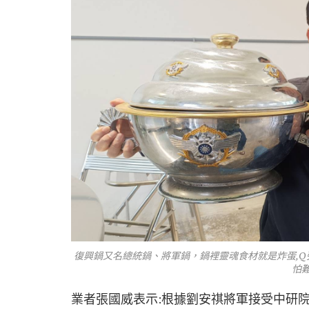
復興鍋又名總統鍋、將軍鍋，鍋裡靈魂食材就是炸蛋,Q
怕
業者張國威表示:根據劉安祺將軍接受中研院近