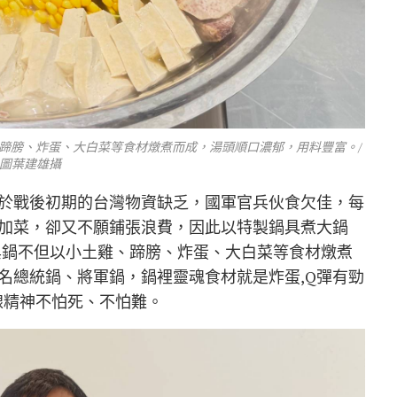
蹄膀、炸蛋、大白菜等食材燉煮而成，湯頭順口濃郁，用料豐富。/
圖葉建雄攝
於戰後初期的台灣物資缺乏，國軍官兵伙食欠佳，每
加菜，卻又不願鋪張浪費，因此以特製鍋具煮大鍋
興鍋不但以小土雞、蹄膀、炸蛋、大白菜等食材燉煮
名總統鍋、將軍鍋，鍋裡靈魂食材就是炸蛋,Q彈有勁
線精神不怕死、不怕難。