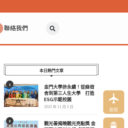
聯絡我們
本日熱門文章
1
金門大學拚永續！從綠宿
舍到第三人生大學 打造
ESG示範校園
2025 年 11 月 5 日
航班
2
觀光署揭曉觀光亮點獎 金