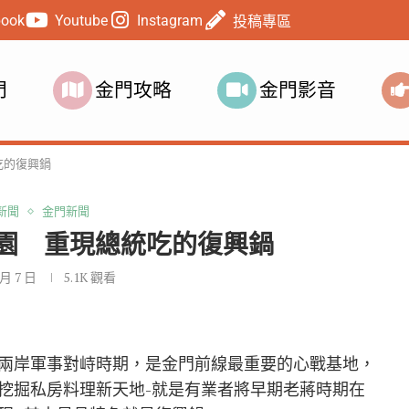
book
Youtube
Instagram
投稿專區
門
金門攻略
金門影音
吃的復興鍋
新聞
金門新聞
園 重現總統吃的復興鍋
 月 7 日
5.1K
觀看
兩岸軍事對峙時期，是金門前線最重要的心戰基地，
挖掘私房料理新天地-就是有業者將早期老蔣時期在