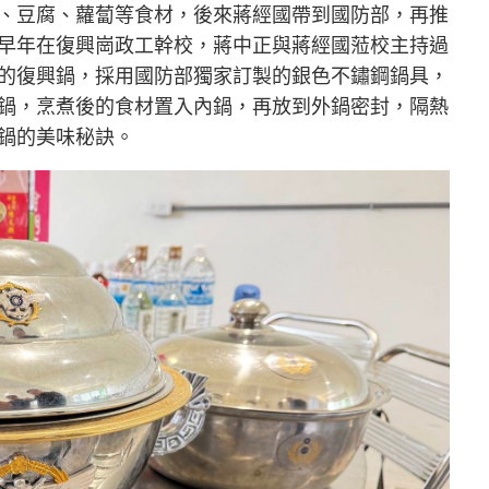
、豆腐、蘿蔔等食材，後來蔣經國帶到國防部，再推
早年在復興崗政工幹校，蔣中正與蔣經國蒞校主持過
的復興鍋，採用國防部獨家訂製的銀色不鏽鋼鍋具，
鍋，烹煮後的食材置入內鍋，再放到外鍋密封，隔熱
鍋的美味秘訣。