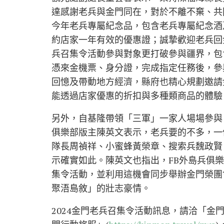
達感謝老兵與金門同在，對於不離不棄、共
今年老兵專屬紀念品，包含老兵專屬紀念酒
約店家一年有效的優惠證；誠摯歡迎老兵回
兵召集令活動參與對象更打破參與疆界，包
憑來金機票、身分證，完成指定任務後，參
回憶及帶動地方經濟，縣府也精心規劃邀請
能透過店家優惠的折扣與多種類商品的體驗
另外，自基隆帶領「三軍」一家人場場參與
俱樂部版主陳英文表示，老兵要的不多，一
隊長周禎祥、小蜜蜂黃榮章、搜索兵魏政賢
示確實如此。陳英文也指出，FB外島兵俱樂
集令活動，並利用這機會同步舉辦金門榮團
聚浯島敘」的壯志豪情。
2024金門老兵召集令活動訊息，請洽「金門