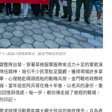
9/1高雄13號碼頭集合 /圖金門縣政府提供
營整隊出發，穿著草綠服軍服帶來活力十足的軍歌演
隊伍精神，吸引不少民眾駐足圍觀，獲得現場許多掌
單，心徨馳赴碼頭搭船的動魄兵旅。金門戰地政務時
線，當年這些阿兵哥在幾十年後，以老兵的身份，重
的回憶與情感。每一步，都彷彿走過了曾經的戰場，
的印記。
要求辦理活動要能擴大觀光效益的施政理念，且為表