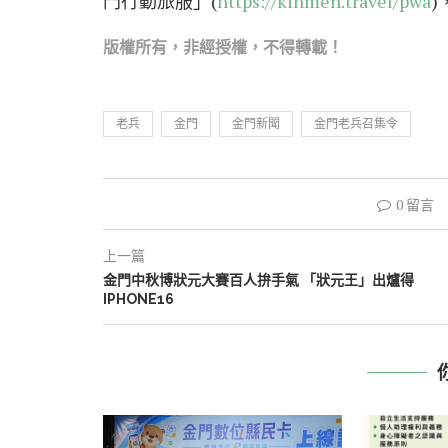
門行動旅服」(
https://kinmen.travel/pwa
)
版權所有，非經
授權，不得轉載！
老兵
金門
金門新聞
金門老兵召集令
0 留言
上一篇
金門中秋博狀元大賽百人拚手氣 「狀元王」出爐得
IPHONE16