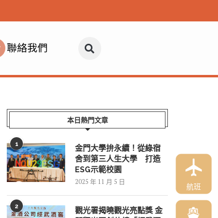
聯絡我們
本日熱門文章
1
金門大學拚永續！從綠宿
舍到第三人生大學 打造
ESG示範校園
2025 年 11 月 5 日
航班
2
觀光署揭曉觀光亮點獎 金