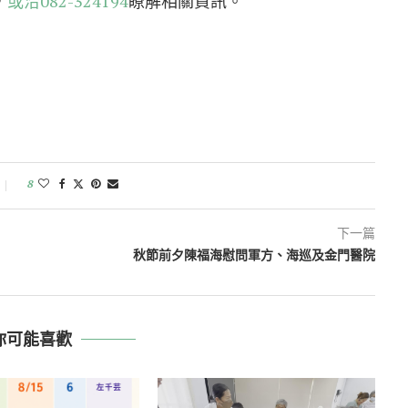
，
或洽082-324194
瞭解相關資訊。
8
下一篇
秋節前夕陳福海慰問軍方、海巡及金門醫院
你可能喜歡