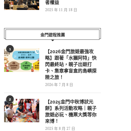
者權益
2025 年 11 月 18 日
金門遊程推薦
1
【2026金門旅遊最強攻
略】跟著「水獺阿特」快
閃最終站，親子出遊打
卡、集章拿盲盒的島嶼探
險之旅！
2026 年 7 月 8 日
2
【2025金門中秋博狀元
餅】系列活動攻略｜親子
旅遊必玩、機票大獎等你
來博！
2025 年 8 月 27 日