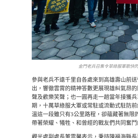
金門老兵召集令草綠服軍歌快閃 
參與老兵不遠千里自各處來到高雄壽山前送
出，響徹雲霄的精神答數更展現雄糾氣昂的
聲及歡樂笑聲；也一圓再走一趟當年接獲兵
期，十萬草綠服大軍或常駐或流動式駐防前
溫這一段雖只有3公里路程，卻蘊藏著無限
帶著榮耀、犧牲、和曾經的戰友們共同奮鬥
觀光處副處長董雲馨表示，秉持陳福海縣長