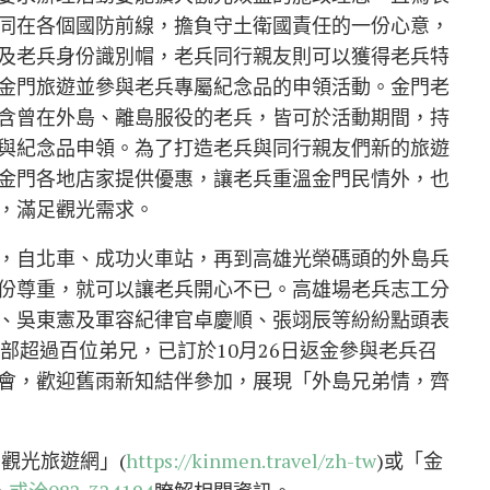
同在各個國防前線，擔負守土衛國責任的一份心意，
及老兵身份識別帽，老兵同行親友則可以獲得老兵特
金門旅遊並參與老兵專屬紀念品的申領活動。金門老
含曾在外島、離島服役的老兵，皆可於活動期間，持
與紀念品申領。為了打造老兵與同行親友們新的旅遊
金門各地店家提供優惠，讓老兵重溫金門民情外，也
，滿足觀光需求。
，自北車、成功火車站，再到高雄光榮碼頭的外島兵
份尊重，就可以讓老兵開心不已。高雄場老兵志工分
、吳東憲及軍容紀律官卓慶順、張翊辰等紛紛點頭表
部超過百位弟兄，已訂於10月26日返金參與老兵召
會，歡迎舊雨新知結伴參加，展現「外島兄弟情，齊
觀光旅遊網」(
https://kinmen.travel/zh-tw
)或「金