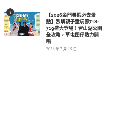
3
【2026金門暑假必去景
點】烈嶼親子童玩節718-
719盛大登場！習山湖公園
全攻略，草屯囝仔熱力開
唱
2026 年 7 月 15 日