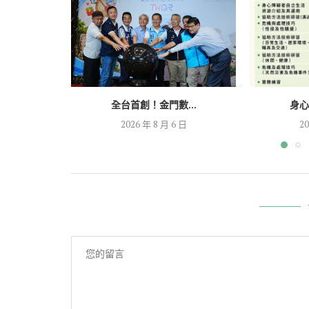
全台首創！金門數...
身心
2026 年 8 月 6 日
20