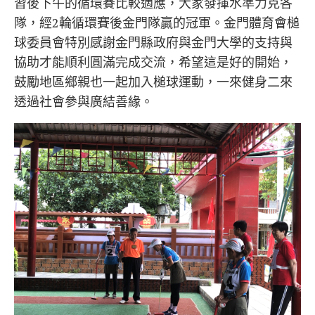
習後下午的循環賽比較適應，大家發揮水準力克各
隊，經2輪循環賽後金門隊贏的冠軍。金門體育會槌
球委員會特別感謝金門縣政府與金門大學的支持與
協助才能順利圓滿完成交流，希望這是好的開始，
鼓勵地區鄉親也一起加入槌球運動，一來健身二來
透過社會參與廣結善緣。