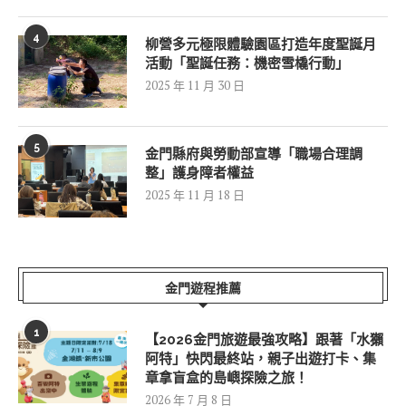
4
柳營多元極限體驗園區打造年度聖誕月
活動「聖誕任務：機密雪橇行動」
2025 年 11 月 30 日
5
金門縣府與勞動部宣導「職場合理調
整」護身障者權益
2025 年 11 月 18 日
金門遊程推薦
1
【2026金門旅遊最強攻略】跟著「水獺
阿特」快閃最終站，親子出遊打卡、集
章拿盲盒的島嶼探險之旅！
2026 年 7 月 8 日