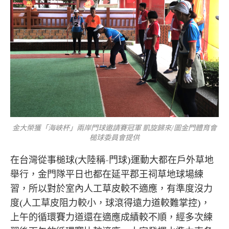
金大榮獲「海峽杯」兩岸門球邀請賽冠軍 凱旋歸來/圖金門體育會
槌球委員會提供
在台灣從事槌球(大陸稱-門球)運動大都在戶外草地
舉行，金門隊平日也都在延平郡王祠草地球場練
習，所以對於室內人工草皮較不適應，有準度沒力
度(人工草皮阻力較小，球滾得遠力道較難掌控)，
上午的循環賽力道還在適應成績較不順，經多次練