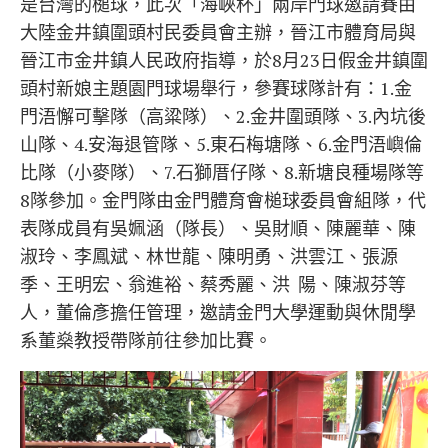
是台灣的槌球，此次「海峽杯」兩岸門球邀請賽由
大陸金井鎮圍頭村民委員會主辦，晉江市體育局與
晉江市金井鎮人民政府指導，於8月23日假金井鎮圍
頭村新娘主題園門球場舉行，參賽球隊計有：1.金
門浯懈可擊隊（高粱隊）、2.金井圍頭隊、3.內坑後
山隊、4.安海退管隊、5.東石梅塘隊、6.金門浯嶼倫
比隊（小麥隊）、7.石獅厝仔隊、8.新塘良種場隊等
8隊參加。金門隊由金門體育會槌球委員會組隊，代
表隊成員有吳姵涵（隊長）、吳財順、陳麗華、陳
淑玲、李鳳斌、林世龍、陳明勇、洪雲江、張源
季、王明宏、翁進裕、蔡秀麗、洪 陽、陳淑芬等
人，董倫彥擔任管理，邀請金門大學運動與休閒學
系董燊教授帶隊前往參加比賽。