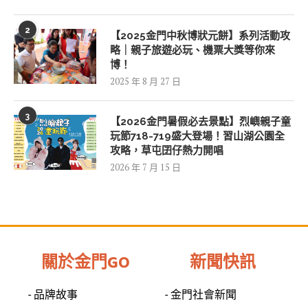
2
【2025金門中秋博狀元餅】系列活動攻
略｜親子旅遊必玩、機票大獎等你來
博！
2025 年 8 月 27 日
3
【2026金門暑假必去景點】烈嶼親子童
玩節718-719盛大登場！習山湖公園全
攻略，草屯囝仔熱力開唱
2026 年 7 月 15 日
關於金門GO
新聞快訊
- 品牌故事
- 金門社會新聞