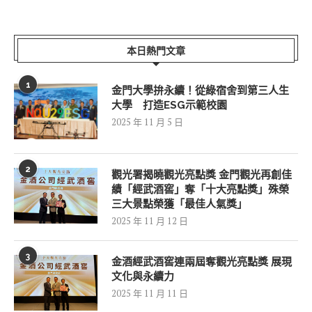
本日熱門文章
1
金門大學拚永續！從綠宿舍到第三人生
大學 打造ESG示範校園
2025 年 11 月 5 日
2
觀光署揭曉觀光亮點獎 金門觀光再創佳
績「經武酒窖」奪「十大亮點獎」殊榮
三大景點榮獲「最佳人氣獎」
2025 年 11 月 12 日
3
金酒經武酒窖連兩屆奪觀光亮點獎 展現
文化與永續力
2025 年 11 月 11 日