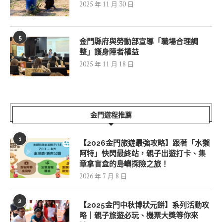
2025 年 11 月 30 日
5
金門縣府與勞動部宣導「職場合理調
整」護身障者權益
2025 年 11 月 18 日
金門遊程推薦
1
【2026金門旅遊最強攻略】跟著「水獺
阿特」快閃最終站，親子出遊打卡、集
章拿盲盒的島嶼探險之旅！
2026 年 7 月 8 日
2
【2025金門中秋博狀元餅】系列活動攻
略｜親子旅遊必玩、機票大獎等你來