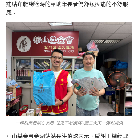
痛貼布能夠適時的幫助年長者們舒緩疼痛的不舒服
感。
一條根業者關心長者 送貼布解痠痛 \圖王大夫一條根提供
華山基金會金湖站站長洪伯炫表示，感謝王總經理