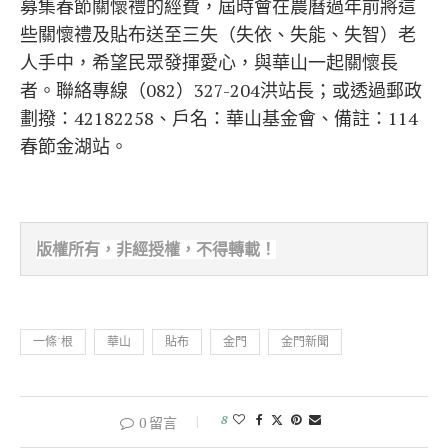
募集春節關懷禮的經費，屆時會在農曆過年前將這
些關懷禮及貼布送至三失（失依、失能、失智）老
人手中，希望民眾發揮愛心，與華山一起關懷長
者。聯絡專線（082）327-204洪站長；或透過郵政
劃撥：42182258、戶名：華山基金會、備註：114
春節金湖站。
版權所有，非經
授權，不得轉載！
一條˙根
華山
貼布
金門
金門新聞
8
0 留言