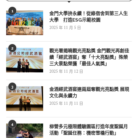
1
金門大學拚永續！從綠宿舍到第三人生
大學 打造ESG示範校園
2025 年 11 月 5 日
2
觀光署揭曉觀光亮點獎 金門觀光再創佳
績「經武酒窖」奪「十大亮點獎」殊榮
三大景點榮獲「最佳人氣獎」
2025 年 11 月 12 日
3
金酒經武酒窖連兩屆奪觀光亮點獎 展現
文化與永續力
2025 年 11 月 11 日
4
柳營多元極限體驗園區打造年度聖誕月
活動「聖誕任務：機密雪橇行動」