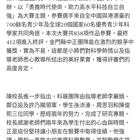
辦，以「勇擔時代使命，助力高水平科技自立自
強」為大賽主題，參賽選手來自全中國與港澳臺的
700餘名青少年及全球20個國家60名優秀青少年科
學家共同角逐，本次大賽共838項作品參賽，最終
412項進入終評，金門縣中正團隊能在激烈的競爭中
獲獎，實為不易，這都是小將們對科學熱情以及指
導老師悉心教導所結出的美好果實，獲得評審們的
高度肯定。
陳校長進一步指出，科展團隊由指導老師李麗娟、
鄭亞設及許乃賜領軍，學生孫沛溱、周思羽和陳俊
熙三位同學，歷經兩年的努力，完成了研究專題。
校長感謝老師們兩年來為學生付出的心血與時間，
正是這份堅持讓小朋友在競賽中取得佳績。他強