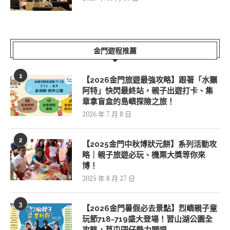
金門遊程推薦
1
【2026金門旅遊最強攻略】跟著「水獺
阿特」快閃最終站，親子出遊打卡、集
章拿盲盒的島嶼探險之旅！
2026 年 7 月 8 日
2
【2025金門中秋博狀元餅】系列活動攻
略｜親子旅遊必玩、機票大獎等你來
博！
2025 年 8 月 27 日
3
【2026金門暑假必去景點】烈嶼親子童
玩節718-719盛大登場！習山湖公園全