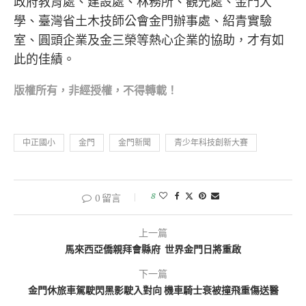
政府教育處、建設處、林務所、觀光處、金門大
學、臺灣省土木技師公會金門辦事處、紹青實驗
室、圓頭企業及金三榮等熱心企業的協助，才有如
此的佳績。
版權所有，非經
授權，不得轉載！
中正國小
金門
金門新聞
青少年科技創新大賽
8
0 留言
上一篇
馬來西亞僑親拜會縣府 世界金門日將重啟
下一篇
金門休旅車駕駛閃黑影駛入對向 機車騎士衰被撞飛重傷送醫