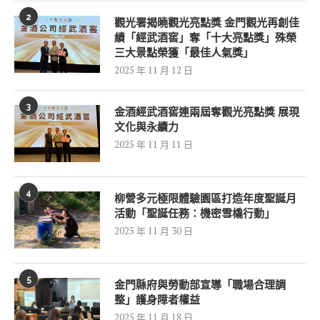
2
觀光署揭曉觀光亮點獎 金門觀光再創佳
績「經武酒窖」奪「十大亮點獎」殊榮
三大景點榮獲「最佳人氣獎」
2025 年 11 月 12 日
3
金酒經武酒窖連兩屆奪觀光亮點獎 展現
文化與永續力
2025 年 11 月 11 日
4
柳營多元極限體驗園區打造年度聖誕月
活動「聖誕任務：機密雪橇行動」
2025 年 11 月 30 日
5
金門縣府與勞動部宣導「職場合理調
整」護身障者權益
2025 年 11 月 18 日