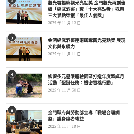
2
觀光署揭曉觀光亮點獎 金門觀光再創佳
績「經武酒窖」奪「十大亮點獎」殊榮
三大景點榮獲「最佳人氣獎」
2025 年 11 月 12 日
3
金酒經武酒窖連兩屆奪觀光亮點獎 展現
文化與永續力
2025 年 11 月 11 日
4
柳營多元極限體驗園區打造年度聖誕月
活動「聖誕任務：機密雪橇行動」
2025 年 11 月 30 日
5
金門縣府與勞動部宣導「職場合理調
整」護身障者權益
2025 年 11 月 18 日