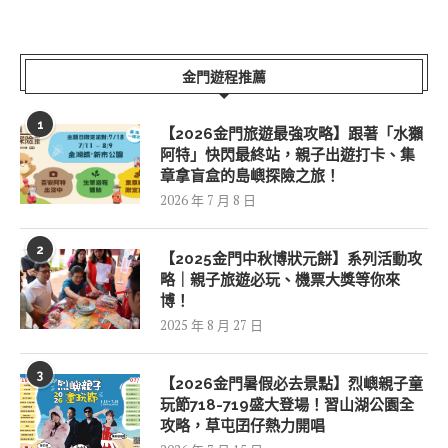
金門遊程推薦
1
【2026金門旅遊最強攻略】跟著「水獺
阿特」快閃最終站，親子出遊打卡、集
章拿盲盒的島嶼探險之旅！
2026 年 7 月 8 日
2
【2025金門中秋博狀元餅】系列活動攻
略｜親子旅遊必玩、機票大獎等你來
博！
2025 年 8 月 27 日
3
【2026金門暑假必去景點】烈嶼親子童
玩節718-719盛大登場！習山湖公園全
攻略，草屯囝仔熱力開唱