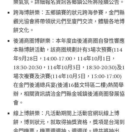
樂氣氛。詳細報名資訊各鄉鎮公所將陸續公告。
跨海博餅樂：五鄉鎮賽的狀元跨海參賽，金門縣
觀光協會將帶領狀元們至廈門交流，體驗各地博
餅文化。
後浦商圈博餅樂：本年度由後浦商圈自發性響應
本縣博餅活動，該商圈規劃計有3場次預賽(114
年9月28日，14:00-17:00，114年10月1日，
18:30-20:30，114年10月3日，18:30-20:30)及1
場次複賽及決賽(114年10月5日，15:00-17:00)
在金門後浦總兵宴(後浦16藝文特區二樓)熱鬧舉
辦，相關資訊請洽金門縣金城鎮後浦商圈發展協
會。
線上博餅樂：凡活動期間上活動官網玩線上博
餅，博到狀元，就取得抽獎資格，獎項是台灣到
金門機票，機票週週抽、週週送。總共將抽出