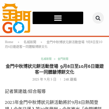
Home
»
名城新聞
»
金門中秋博狀元餅活動登場 9月8日至10
月6日邀遊客一同體驗博餅文化
名城新聞
金門新聞
金門中秋博狀元餅活動登場 9月8日至10月6日邀遊
客一同體驗博餅文化
2025 年 9 月 5 日
24K
觀看
記者葉建雄/綜合報導
2025年金門中秋博狀元餅活動將於9月8日熱鬧登