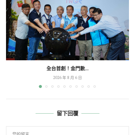
全台首創！金門數...
2026 年 8 月 6 日
留下回覆