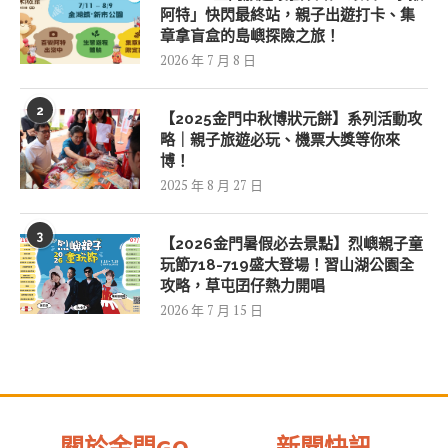
阿特」快閃最終站，親子出遊打卡、集
章拿盲盒的島嶼探險之旅！
2026 年 7 月 8 日
2
【2025金門中秋博狀元餅】系列活動攻
略｜親子旅遊必玩、機票大獎等你來
博！
2025 年 8 月 27 日
3
【2026金門暑假必去景點】烈嶼親子童
玩節718-719盛大登場！習山湖公園全
攻略，草屯囝仔熱力開唱
2026 年 7 月 15 日