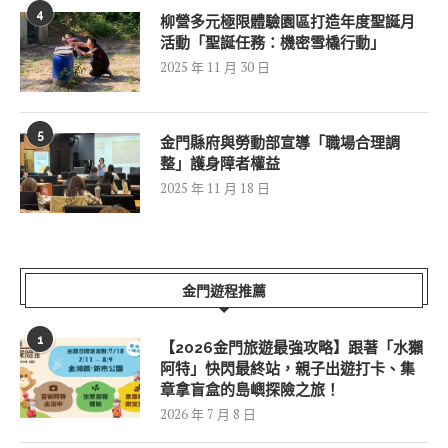
4
柳營多元極限體驗園區打造年度聖誕月
活動「聖誕任務：機密雪橇行動」
2025 年 11 月 30 日
5
金門縣府與勞動部宣導「職場合理調
整」護身障者權益
2025 年 11 月 18 日
金門遊程推薦
1
【2026金門旅遊最強攻略】跟著「水獺
阿特」快閃最終站，親子出遊打卡、集
章拿盲盒的島嶼探險之旅！
2026 年 7 月 8 日