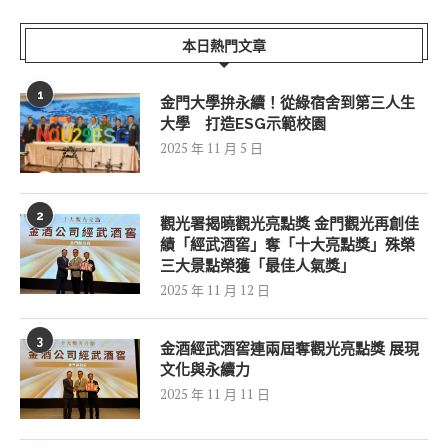
本日熱門文章
1
金門大學拚永續！從綠宿舍到第三人生
大學 打造ESG示範校園
2025 年 11 月 5 日
2
觀光署揭曉觀光亮點獎 金門觀光再創佳
績「經武酒窖」奪「十大亮點獎」殊榮
三大景點榮獲「最佳人氣獎」
2025 年 11 月 12 日
3
金酒經武酒窖連兩屆奪觀光亮點獎 展現
文化與永續力
2025 年 11 月 11 日