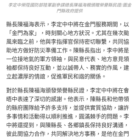
李定中榮陞國防部陸軍副參謀總長陳福海親頒贈榮譽縣民證/圖金
門縣政府提供
縣長陳福海表示，李定中中將在金門服務期間，以
「金門為家」，時刻關心地方狀況。尤其在幾次颱
風來臨之前，他與李指揮官保持密切聯繫，共同協
助地方做好防災準備工作。陳縣長指出，李中將是
一位接地氣的軍方領袖，與民意代表、地方意見領
袖都保持良好互動，並以誠帶人、務實的作風，建
立起濃厚的情誼，促進軍民和諧的關係。
對於縣長陳福海頒發榮譽縣民證，李定中中將在會
晤中表達了深切的感謝。他表示，陳縣長和他帶領
的縣府團隊給予許多支持，並提供實質協助，讓許
多事情和活動得以順利推進，圓滿棘手的問題。李
中將還提到，與陳縣長、各鄉鎮長保持良好溝通，
彼此間協力合作，共同解決地方事務，是他在金門