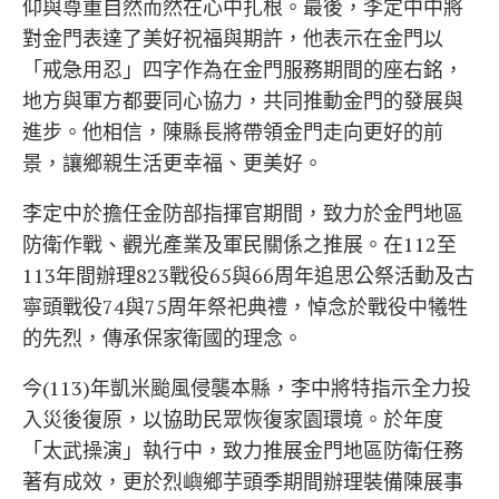
仰與尊重自然而然在心中扎根。最後，李定中中將
對金門表達了美好祝福與期許，他表示在金門以
「戒急用忍」四字作為在金門服務期間的座右銘，
地方與軍方都要同心協力，共同推動金門的發展與
進步。他相信，陳縣長將帶領金門走向更好的前
景，讓鄉親生活更幸福、更美好。
李定中於擔任金防部指揮官期間，致力於金門地區
防衛作戰、觀光產業及軍民關係之推展。在112至
113年間辦理823戰役65與66周年追思公祭活動及古
寧頭戰役74與75周年祭祀典禮，悼念於戰役中犧牲
的先烈，傳承保家衛國的理念。
今(113)年凱米颱風侵襲本縣，李中將特指示全力投
入災後復原，以協助民眾恢復家園環境。於年度
「太武操演」執行中，致力推展金門地區防衛任務
著有成效，更於烈嶼鄉芋頭季期間辦理裝備陳展事