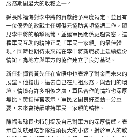
服務期間最大的收穫之一。
縣長陳福海對李中將的貢獻給予高度肯定，並且有
一位優秀的政戰主任鄭傑元協助各項協調工作，顯
見李中將的領導風範，並讓軍民關係更趨緊密，這
種軍民互助的精神正是「軍民一家親」的最佳體
現。同時也期待未來能在李中將新職務上延續這份
情誼，為地方與軍方的協作建立了良好基礎。
新任指揮官黃先任在會晤中也表達了對金門未來的
展望。他指出，過去自己在馬祖服務，與金門的環
境、情境有許多相似之處，軍民合作的情誼也深厚
無比。黃指揮官表示，軍民之間良好互動十分重
要，未來會持續維持軍民一家親的精神。
陳福海縣長也特別提及自己對軍方的深厚情感，表
示自幼就是吃部隊饅頭長大的小孩，對於軍人的敬