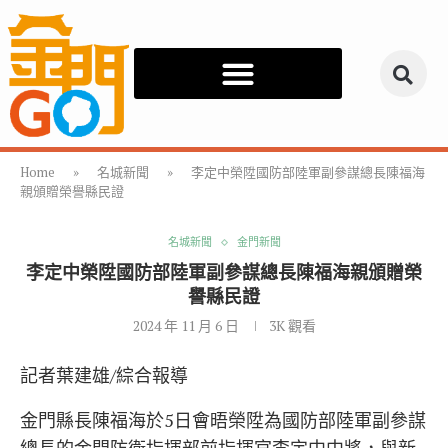
Home
»
名城新聞
»
李定中榮陞國防部陸軍副參謀總長陳福海
親頒贈榮譽縣民證
名城新聞
金門新聞
李定中榮陞國防部陸軍副參謀總長陳福海親頒贈榮
譽縣民證
2024 年 11 月 6 日
3K
觀看
記者葉建雄/綜合報導
金門縣長陳福海於5日會晤榮陞為國防部陸軍副參謀