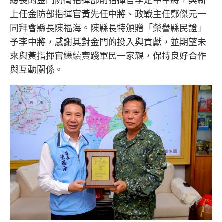
總長的金門防衛指揮部前指揮官李定中中將，與新
上任金防部指揮官黃先任中將、政戰主任鄭傑元一
同拜會縣長陳福海。陳縣長特頒贈「榮譽縣民證」
予李中將，感謝其對金門的投入與貢獻，並期望未
來與黃指揮官繼續實踐軍民一家親，保持良好合作
與互動關係。