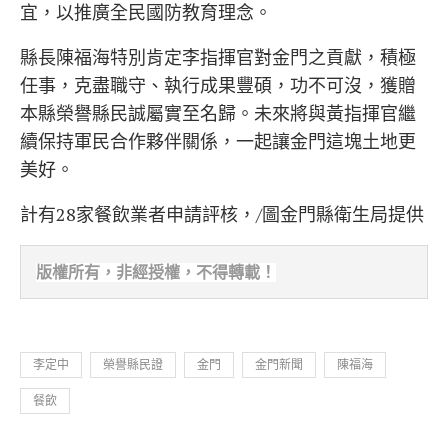
宜，以推廣全民國防教育理念。
縣長陳福海特別肯定李指揮官對金門之貢獻，積極
任事，克盡職守、執行成果豐碩，功不可沒，獲贈
本縣榮譽縣民誠屬實至名歸。未來將與黃指揮官繼
續保持軍民合作夥伴關係，一起讓金門這塊土地更
美好。
計有28家餐飲業者申請評核，/圖金門縣衛生局提供
版權所有，非經
授權，不得轉載！
李定中
榮譽縣民證
金門
金門新聞
陳福海
餐飲