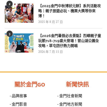
2
【2025金門中秋博狀元餅】系列活動攻
略｜親子旅遊必玩、機票大獎等你來
博！
2025 年 8 月 27 日
3
【2026金門暑假必去景點】烈嶼親子童
玩節718-719盛大登場！習山湖公園全
攻略，草屯囝仔熱力開唱
2026 年 7 月 15 日
關於金門GO
新聞快訊
- 品牌故事
- 金門社會新聞
- 金門影音
- 金門地方新聞