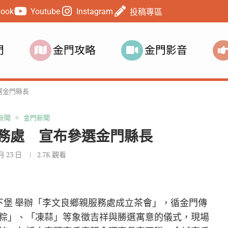
book
Youtube
Instagram
投稿專區
門
金門攻略
金門影音
選金門縣長
新聞
金門新聞
務處 宣布參選金門縣長
 月 23 日
2.7K
觀看
鄉下堡 舉辦「李文良鄉親服務處成立茶會」，循金門傳
粽」、「凍蒜」等象徵吉祥與勝選寓意的儀式，現場