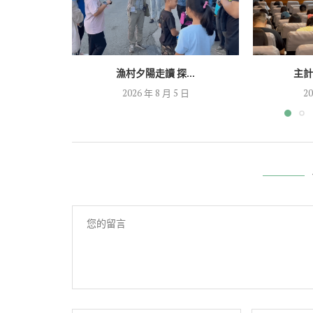
漁村夕陽走讀 探...
主計
2026 年 8 月 5 日
20