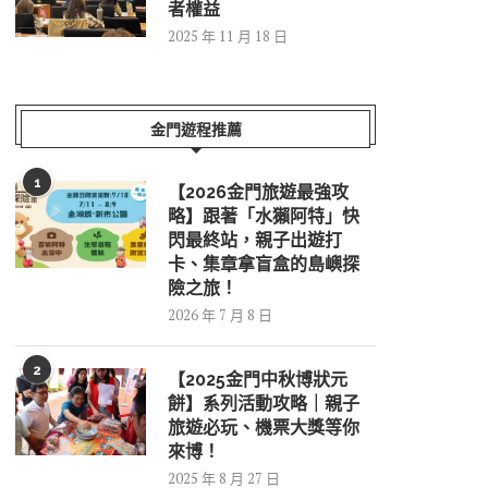
者權益
2025 年 11 月 18 日
金門遊程推薦
1
【2026金門旅遊最強攻
略】跟著「水獺阿特」快
閃最終站，親子出遊打
卡、集章拿盲盒的島嶼探
險之旅！
2026 年 7 月 8 日
2
【2025金門中秋博狀元
餅】系列活動攻略｜親子
旅遊必玩、機票大獎等你
來博！
2025 年 8 月 27 日