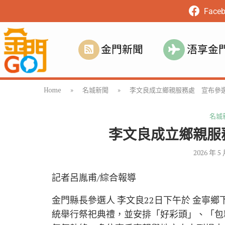
Face
金門新聞
浯享金
Home
»
名城新聞
»
李文良成立鄉親服務處 宣布參
名城
李文良成立鄉親服
2026 年 5
記者呂胤甫/綜合報導
金門縣長參選人 李文良22日下午於 金寧
統舉行祭祀典禮，並安排「好彩頭」、「包