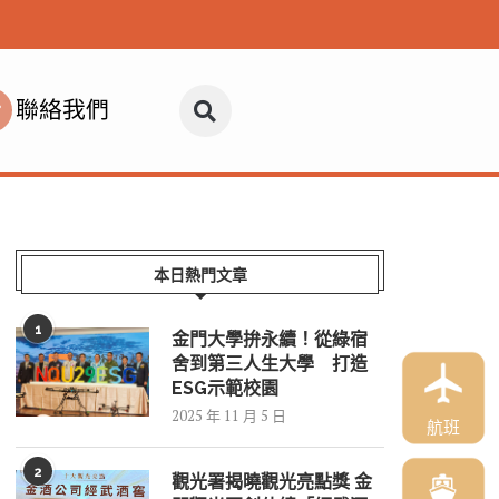
聯絡我們
本日熱門文章
1
金門大學拚永續！從綠宿
舍到第三人生大學 打造
ESG示範校園
2025 年 11 月 5 日
航班
2
觀光署揭曉觀光亮點獎 金