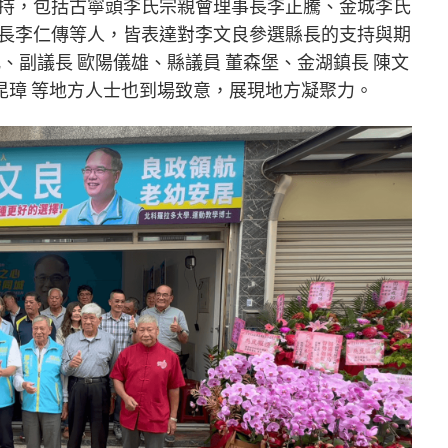
持，包括古寧頭李氏宗親會理事長李正騰、金城李氏
長李仁傳等人，皆表達對李文良參選縣長的支持與期
、副議長 歐陽儀雄、縣議員 董森堡、金湖鎮長 陳文
吳昆璋 等地方人士也到場致意，展現地方凝聚力。