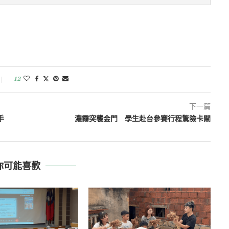
12
下一篇
手
濃霧突襲金門 學生赴台參賽行程驚險卡關
你可能喜歡