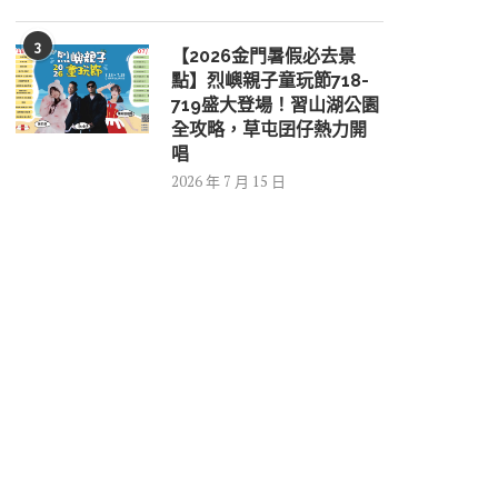
3
【2026金門暑假必去景
點】烈嶼親子童玩節718-
719盛大登場！習山湖公園
全攻略，草屯囝仔熱力開
唱
2026 年 7 月 15 日