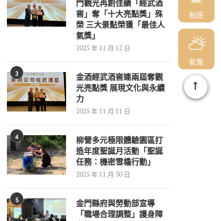
門觀光再創佳績「經武酒
窖」奪「十大亮點獎」殊
船班
榮 三大景點榮獲「最佳人
氣獎」
2025 年 11 月 12 日
氣象
3
金酒經武酒窖連兩屆奪觀
光亮點獎 展現文化與永續
力
2025 年 11 月 11 日
4
柳營多元極限體驗園區打
造年度聖誕月活動「聖誕
任務：機密雪橇行動」
2025 年 11 月 30 日
5
金門縣府與勞動部宣導
「職場合理調整」護身障