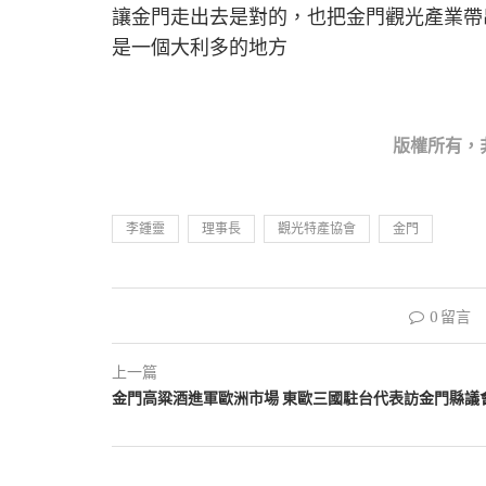
讓金門走出去是對的，也把金門觀光產業帶
是一個大利多的地方
版權所
有，
李鍾靈
理事長
觀光特產協會
金門
0 留言
上一篇
金門高粱酒進軍歐洲市場 東歐三國駐台代表訪金門縣議