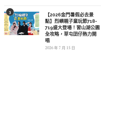
3
【2026金門暑假必去景
點】烈嶼親子童玩節718-
719盛大登場！習山湖公園
全攻略，草屯囝仔熱力開
唱
2026 年 7 月 15 日