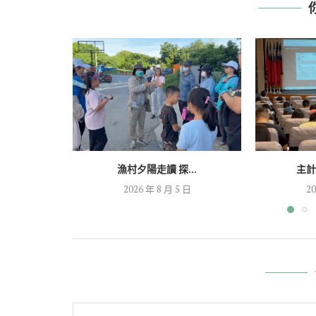
漁村夕陽走讀 探...
主計
2026 年 8 月 5 日
20