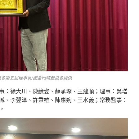
會第五屆理事長/圖金門特產協會提供
事：徐大川、陳緣姿、薛承琛、王建順；理事：吳增
城、李翌漳、許秉雄、陳惠婉、王水義；常務監事：
。