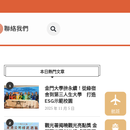
聯絡我們
本日熱門文章
1
金門大學拚永續！從綠宿
舍到第三人生大學 打造
ESG示範校園
2025 年 11 月 5 日
航班
2
觀光署揭曉觀光亮點獎 金