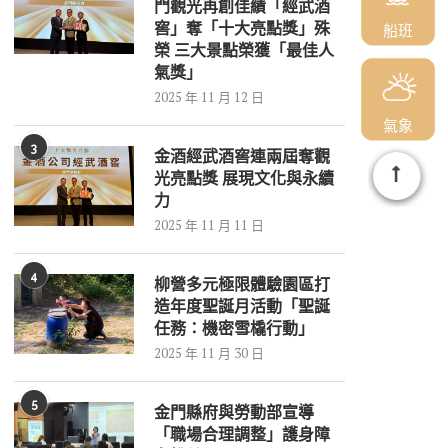
門觀光再創佳績「經武酒
窖」奪「十大亮點獎」殊
船班
榮 三大景點榮獲「最佳人
氣獎」
2025 年 11 月 12 日
氣象
3
金酒經武酒窖連兩屆奪觀
光亮點獎 展現文化與永續
力
2025 年 11 月 11 日
4
柳營多元極限體驗園區打
造年度聖誕月活動「聖誕
任務：機密雪橇行動」
2025 年 11 月 30 日
5
金門縣府與勞動部宣導
「職場合理調整」護身障