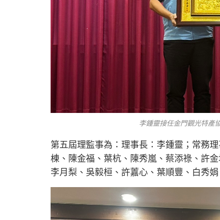
李鍾靈接任金門觀光特產協
第五屆理監事為：理事長：李鍾靈；常務理
棟、陳金福、葉杭、陳秀嵐、蔡添祿、許金
李月梨、吳毅桓、許䕒心、葉順豐、白秀娟