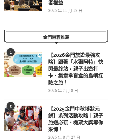
者權益
2025 年 11 月 18 日
金門遊程推薦
1
【2026金門旅遊最強攻
略】跟著「水獺阿特」快
閃最終站，親子出遊打
卡、集章拿盲盒的島嶼探
險之旅！
2026 年 7 月 8 日
2
【2025金門中秋博狀元
餅】系列活動攻略｜親子
旅遊必玩、機票大獎等你
來博！
2025 年 8 月 27 日