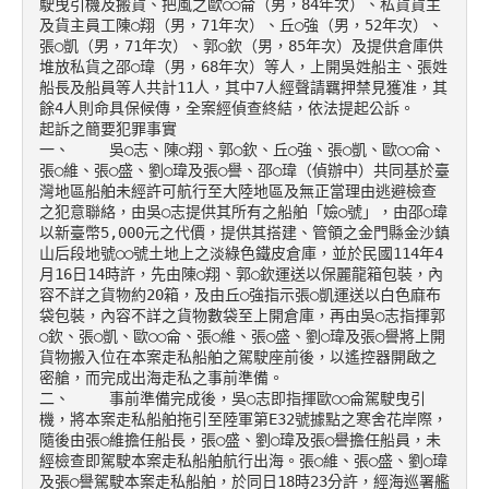
駛曳引機及搬貨、把風之歐○○侖（男，84年次）、私貨貨主
及貨主員工陳○翔（男，71年次）、丘○強（男，52年次）、
張○凱（男，71年次）、郭○欽（男，85年次）及提供倉庫供
堆放私貨之邵○瑋（男，68年次）等人，上開吳姓船主、張姓
船長及船員等人共計11人，其中7人經聲請羈押禁見獲准，其
餘4人則命具保候傳，全案經偵查終結，依法提起公訴。

起訴之簡要犯罪事實

一、	吳○志、陳○翔、郭○欽、丘○強、張○凱、歐○○侖、
張○維、張○盛、劉○瑋及張○譽、邵○瑋（偵辦中）共同基於臺
灣地區船舶未經許可航行至大陸地區及無正當理由逃避檢查
之犯意聯絡，由吳○志提供其所有之船舶「嬐○號」，由邵○瑋
以新臺幣5,000元之代價，提供其搭建、管領之金門縣金沙鎮
山后段地號○○號土地上之淡綠色鐵皮倉庫，並於民國114年4
月16日14時許，先由陳○翔、郭○欽運送以保麗龍箱包裝，內
容不詳之貨物約20箱，及由丘○強指示張○凱運送以白色麻布
袋包裝，內容不詳之貨物數袋至上開倉庫，再由吳○志指揮郭
○欽、張○凱、歐○○侖、張○維、張○盛、劉○瑋及張○譽將上開
貨物搬入位在本案走私船舶之駕駛座前後，以遙控器開啟之
密艙，而完成出海走私之事前準備。

二、	事前準備完成後，吳○志即指揮歐○○侖駕駛曳引
機，將本案走私船舶拖引至陸軍第E32號據點之寒舍花岸際，
隨後由張○維擔任船長，張○盛、劉○瑋及張○譽擔任船員，未
經檢查即駕駛本案走私船舶航行出海。張○維、張○盛、劉○瑋
及張○譽駕駛本案走私船舶，於同日18時23分許，經海巡署艦