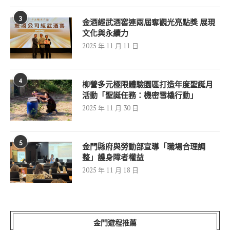
3
金酒經武酒窖連兩屆奪觀光亮點獎 展現
文化與永續力
2025 年 11 月 11 日
4
柳營多元極限體驗園區打造年度聖誕月
活動「聖誕任務：機密雪橇行動」
2025 年 11 月 30 日
5
金門縣府與勞動部宣導「職場合理調
整」護身障者權益
2025 年 11 月 18 日
金門遊程推薦