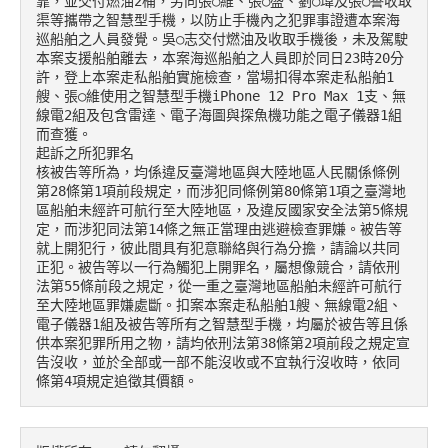
靠，並交付燃油2桶，另向張○維、張○盛、劉○瑋及張○譽收取
渠等攜帶之智慧型手機，以防止手機內之犯罪事證遭本案海
巡船舶之人員發覺。吳○志交付燃油及收取手機後，未及駕駛
本案支援船舶離去，本案海巡船舶之人員即於同日23時20分
許，登上本案走私船舶實施檢查，當場扣得本案走私船舶1
艘、張○維使用之智慧型手機iPhone 12 Pro Max 1支、無
線電2組及包含雷達、電子海圖與探魚機功能之電子儀器1組
而查獲。

起訴之所犯罪名

核被告等所為，均係違反臺灣地區與大陸地區人民關係條例
第28條第1項前段規定，而涉犯同條例第80條第1項之臺灣地
區船舶未經許可航行至大陸地區，及違反國家安全法第5條規
定，而涉犯同法第14條之無正當理由逃避檢查罪嫌。被告等
就上開犯行，彼此間具有犯意聯絡與行為分擔，請論以共同
正犯。被告等以一行為觸犯上開罪名，屬想像競合，請依刑
法第55條前段之規定，從一重之臺灣地區船舶未經許可航行
至大陸地區罪嫌處斷。扣案本案走私船舶1艘、無線電2組、
電子儀器1組及被告等所有之智慧型手機，均屬於被告等且係
供本案犯罪所用之物，請均依刑法第38條第2項前段之規定宣
告沒收，並於全部或一部不能沒收或不宜執行沒收時，依同
條第4項規定追徵其價額。