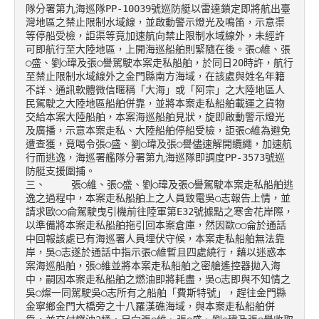
隊分署第九海巡隊PP-10039號巡防艇以雷達鎖定即將航出臺
灣地區之禁止限制水域線，並啟動警示燈光及鳴笛，示意渠
等停船受檢，詎渠等竟加速航向禁止限制水域線外，未經許
可即航行至大陸地區，上開海巡船舶則緊隨在後。張○維、張
○盛、劉○瑋及張○譽駕駛本案走私船舶，於同日20時許，航行
至禁止限制水域線外之金門縣南方海域，在該處與姓名年籍
不詳、通訊軟體微信暱稱「大海」或「阿宗」之大陸地區人
民駕駛之大陸地區船舶併靠，並將本案走私船舶載運之貨物
交給本案大陸船舶，本案海巡船舶見狀，旋即啟動警示燈光
及廣播，示意本案走私、大陸船舶停船受檢，詎張○維為避免
遭查獲，竟喝令張○盛、劉○瑋及張○譽儘速解開纜繩，加速航
行而逃逸，海巡署艦隊分署第九海巡隊即調度PP-3573號巡
防艇支援圍捕。

三、	張○維、張○盛、劉○瑋及張○譽駕駛本案走私船舶逃
逸之過程中，本案走私船舶上之人員致電吳○志報告上情，並
請求歐○○侖駕駛曳引機前往陸軍第E32號據點之寒舍花岸際，
以準備將本案走私船舶拖引回本案倉庫，然因歐○○侖於通話
中回報該處已有海巡署人員埋伏守候，本案走私船舶無法靠
岸，吳○志遂於通話中指示張○維暫且四處繞行，藉以迷惑本
案海巡船舶，張○維並將本案走私船舶之密艙遙控器拋入海
中，嗣因本案走私船舶之燃油即將耗盡，吳○志即與不知情之
吳○燦一同駕駛吳○志所有之船舶「費斯特號」，趕往金門縣
金寧鄉金門大橋旁之十八羅漢礁海域，與本案走私船舶併