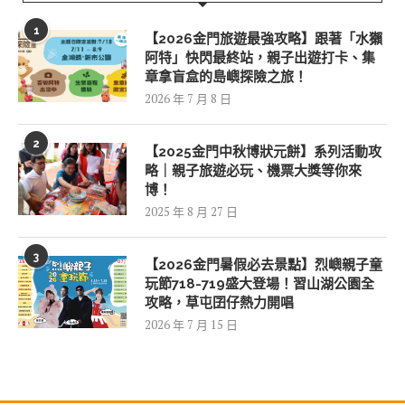
1
【2026金門旅遊最強攻略】跟著「水獺
阿特」快閃最終站，親子出遊打卡、集
章拿盲盒的島嶼探險之旅！
2026 年 7 月 8 日
2
【2025金門中秋博狀元餅】系列活動攻
略｜親子旅遊必玩、機票大獎等你來
博！
2025 年 8 月 27 日
3
【2026金門暑假必去景點】烈嶼親子童
玩節718-719盛大登場！習山湖公園全
攻略，草屯囝仔熱力開唱
2026 年 7 月 15 日