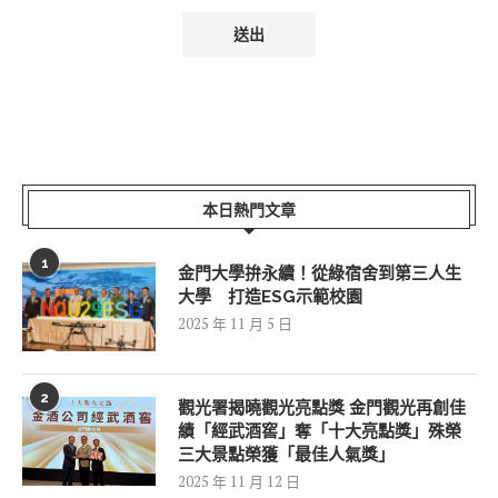
本日熱門文章
1
金門大學拚永續！從綠宿舍到第三人生
大學 打造ESG示範校園
2025 年 11 月 5 日
2
觀光署揭曉觀光亮點獎 金門觀光再創佳
績「經武酒窖」奪「十大亮點獎」殊榮
三大景點榮獲「最佳人氣獎」
2025 年 11 月 12 日