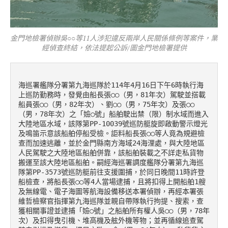
金門地檢署偵辦吳○○等11人涉犯違反兩岸人民關係條例等案件，業
經偵查終結，依法提起公訴/圖金門地檢署提供
海巡署艦隊分署第九海巡隊於114年4月16日下午6時執行海
上巡防勤務時，發覺由船長張○○（男，81年次）駕駛並搭載
船員張○○（男，82年次）、劉○○（男，75年次）及張○○
（男，78年次）之「嬐○號」船舶駛出禁（限）制水域而進入
大陸地區水域，該隊第PP-10039號巡防艇旋即啟動警示燈光
及鳴笛示意該船舶停船受檢。詎料船長張○○等人竟為規避檢
查而加速逃離，並於金門縣南方海域24海浬處，與大陸地區
人民駕駛之大陸地區船舶併靠，該船舶裝載之不詳走私貨物
搬運至該大陸地區船舶。嗣經海巡署調度艦隊分署第九海巡
隊第PP-3573號巡防艇前往支援圍捕，於同日晚間11時許登
船檢查，將船長張○○等4人當場逮捕，且將扣得上開船舶1艘
及無線電、電子海圖等航海設備移送本署偵辦，再經本署張
維哲檢察官指揮第九海巡隊並親自帶隊執行拘提、搜索，查
獲相關事證並逮捕「嬐○號」之船舶所有權人吳○○（男，78年
次）及扣得曳引機、堆高機及舷外機等物；並再循線追查駕