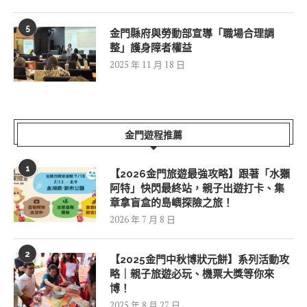
5
金門縣府與勞動部宣導「職場合理調
整」護身障者權益
2025 年 11 月 18 日
金門遊程推薦
1
【2026金門旅遊最強攻略】跟著「水獺
阿特」快閃最終站，親子出遊打卡、集
章拿盲盒的島嶼探險之旅！
2026 年 7 月 8 日
2
【2025金門中秋博狀元餅】系列活動攻
略｜親子旅遊必玩、機票大獎等你來
博！
2025 年 8 月 27 日