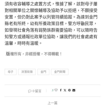
須有收容輔導之處置方式，惟據了解，該對母子屢
對相關單位之關懷輔導及協助予以拒絕，不願接受
安置，但仍對此案予以列管持續追蹤。為達到金門
縣老有所終，幼有所養政策目標，警方呼籲民眾，
如發現社會角落有弱勢族群需要協助，可以隨時告
知警方或通報社政單位協助，讓我們的社會處處有
溫馨，時時有溫暖。
版
權所有，非經
授權，不得轉載！
母子
流落街頭
金門
金門新聞
3
0 留言
上一篇