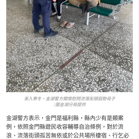
漸入寒冬，金湖警方關懷慰問流落街頭弱勢母子
/圖金湖分局提供
金湖警方表示，金門是福利縣，縣內少有是類案
例，依照金門縣遊民收容輔導自治條例，對於流
浪、流落街頭孤苦無依或於公共場所棲宿、行乞必