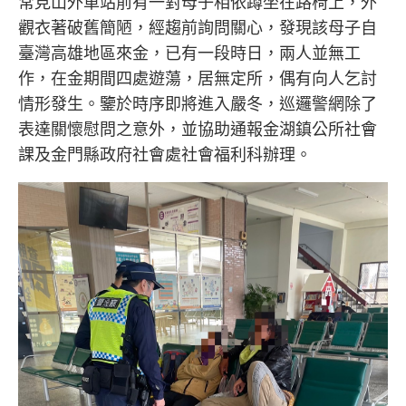
常見山外車站前有一對母子相依蹲坐在路椅上，外
觀衣著破舊簡陋，經趨前詢問關心，發現該母子自
臺灣高雄地區來金，已有一段時日，兩人並無工
作，在金期間四處遊蕩，居無定所，偶有向人乞討
情形發生。鑒於時序即將進入嚴冬，巡邏警網除了
表達關懷慰問之意外，並協助通報金湖鎮公所社會
課及金門縣政府社會處社會福利科辦理。