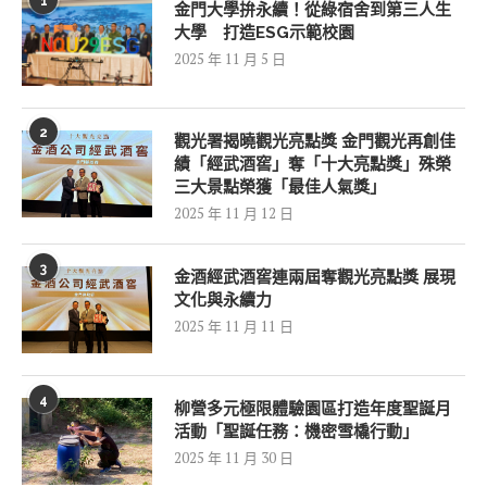
1
金門大學拚永續！從綠宿舍到第三人生
大學 打造ESG示範校園
2025 年 11 月 5 日
2
觀光署揭曉觀光亮點獎 金門觀光再創佳
績「經武酒窖」奪「十大亮點獎」殊榮
三大景點榮獲「最佳人氣獎」
2025 年 11 月 12 日
3
金酒經武酒窖連兩屆奪觀光亮點獎 展現
文化與永續力
2025 年 11 月 11 日
4
柳營多元極限體驗園區打造年度聖誕月
活動「聖誕任務：機密雪橇行動」
2025 年 11 月 30 日