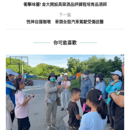
衝擊味蕾! 金大開設高粱酒品評課程培育品酒師
下一篇
恍神自撞樹墩 車頭全毀汽車駕駛受傷送醫
你可能喜歡