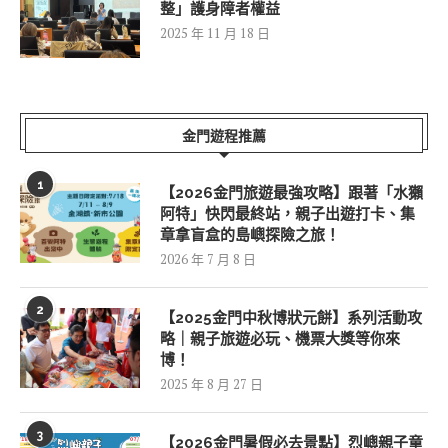
整」護身障者權益
2025 年 11 月 18 日
金門遊程推薦
1
【2026金門旅遊最強攻略】跟著「水獺
阿特」快閃最終站，親子出遊打卡、集
章拿盲盒的島嶼探險之旅！
2026 年 7 月 8 日
2
【2025金門中秋博狀元餅】系列活動攻
略｜親子旅遊必玩、機票大獎等你來
博！
2025 年 8 月 27 日
3
【2026金門暑假必去景點】烈嶼親子童