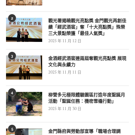
2
觀光署揭曉觀光亮點獎 金門觀光再創佳
績「經武酒窖」奪「十大亮點獎」殊榮
三大景點榮獲「最佳人氣獎」
2025 年 11 月 12 日
3
金酒經武酒窖連兩屆奪觀光亮點獎 展現
文化與永續力
2025 年 11 月 11 日
4
柳營多元極限體驗園區打造年度聖誕月
活動「聖誕任務：機密雪橇行動」
2025 年 11 月 30 日
5
金門縣府與勞動部宣導「職場合理調