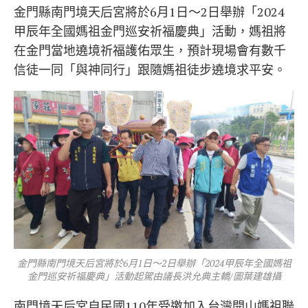
金門縣南門境天后宮將於6月1日～2日舉辦「2024
甲辰年全國媽祖金門巡安祈福慶典」活動，媽祖將
在金門當地遶境祈福護佑眾生，預計現場會有數千
信徒一同「與神同行」跟隨媽祖徒步遶境求平安。
金門縣南門境天后宮將於6月1日～2日舉辦「2024甲辰年全國媽祖
金門巡安祈福慶典」活動起駕由議長洪允典主轎/圖葉建雄攝
南門境天后宮自民國110年受邀加入台灣開山媽祖聯