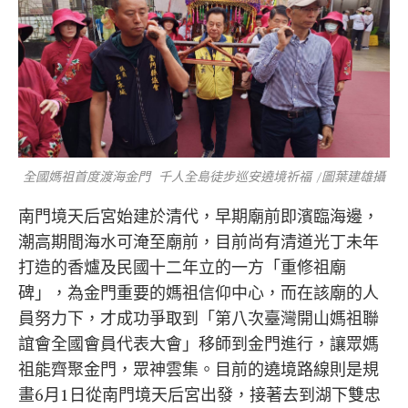
全國媽祖首度渡海金門 千人全島徒步巡安遶境祈福 /圖葉建雄攝
南門境天后宮始建於清代，早期廟前即濱臨海邊，
潮高期間海水可淹至廟前，目前尚有清道光丁未年
打造的香爐及民國十二年立的一方「重修祖廟
碑」，為金門重要的媽祖信仰中心，而在該廟的人
員努力下，才成功爭取到「第八次臺灣開山媽祖聯
誼會全國會員代表大會」移師到金門進行，讓眾媽
祖能齊聚金門，眾神雲集。目前的遶境路線則是規
畫6月1日從南門境天后宮出發，接著去到湖下雙忠