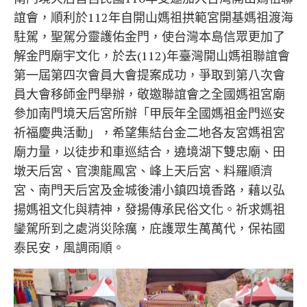
誼會，順利於112年自開山媽祖拱範宮開基媽祖渡海
駐駕，聖駕分靈護佑金門，使台灣本島信眾更加了
解金門廟宇文化，於去(112)年臺灣開山媽祖聯誼會
第一屆第四次會員大會提案成功，爭取到第八次會
員大會移師金門舉辦，敬邀聯誼會之全國媽祖宮廟
參加南門境天后宮所辦「甲辰年全國媽祖金門巡安
祈福慶典活動」，希望集結台金二地各友宮媽祖宮
廟力量，以徒步和車巡結合，遶境湖下雙忠廟、田
墩天后宮、官澳龍鳳宮、峰上天后宮、料羅順濟
宮、南門天后宮及金城後浦小鎮四境香路，藉以弘
揚媽祖文化與精神，發揚傳承民俗文化。祈求媽祖
鑾駕所到之處消災除癘，庇護眾生萬萬代，保祐國
泰民安，風調雨順。