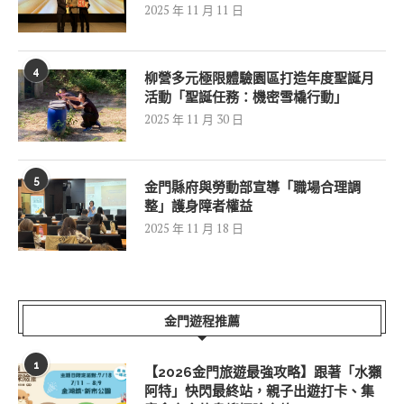
2025 年 11 月 11 日
4
柳營多元極限體驗園區打造年度聖誕月
活動「聖誕任務：機密雪橇行動」
2025 年 11 月 30 日
5
金門縣府與勞動部宣導「職場合理調
整」護身障者權益
2025 年 11 月 18 日
金門遊程推薦
1
【2026金門旅遊最強攻略】跟著「水獺
阿特」快閃最終站，親子出遊打卡、集