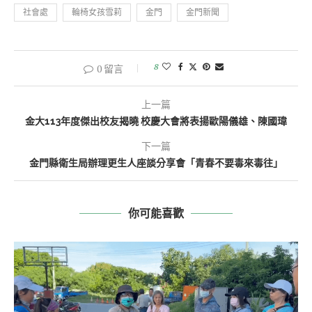
社會處
輪椅女孩雪莉
金門
金門新聞
8
0 留言
上一篇
金大113年度傑出校友揭曉 校慶大會將表揚歐陽儀雄、陳國瑋
下一篇
金門縣衛生局辦理更生人座談分享會「青春不要毒來毒往」
你可能喜歡