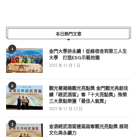
本日熱門文章
1
金門大學拚永續！從綠宿舍到第三人生
大學 打造ESG示範校園
2025 年 11 月 5 日
2
觀光署揭曉觀光亮點獎 金門觀光再創佳
績「經武酒窖」奪「十大亮點獎」殊榮
三大景點榮獲「最佳人氣獎」
2025 年 11 月 12 日
3
金酒經武酒窖連兩屆奪觀光亮點獎 展現
文化與永續力