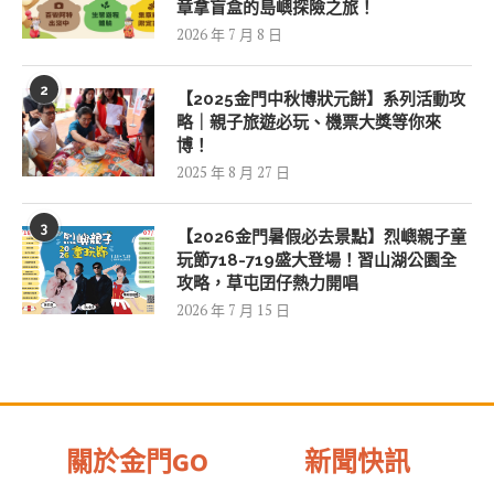
章拿盲盒的島嶼探險之旅！
2026 年 7 月 8 日
2
【2025金門中秋博狀元餅】系列活動攻
略｜親子旅遊必玩、機票大獎等你來
博！
2025 年 8 月 27 日
3
【2026金門暑假必去景點】烈嶼親子童
玩節718-719盛大登場！習山湖公園全
攻略，草屯囝仔熱力開唱
2026 年 7 月 15 日
關於金門GO
新聞快訊