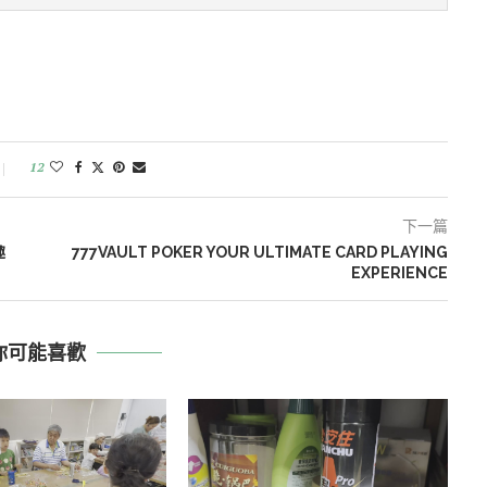
12
下一篇
趣
777VAULT POKER YOUR ULTIMATE CARD PLAYING
EXPERIENCE
你可能喜歡