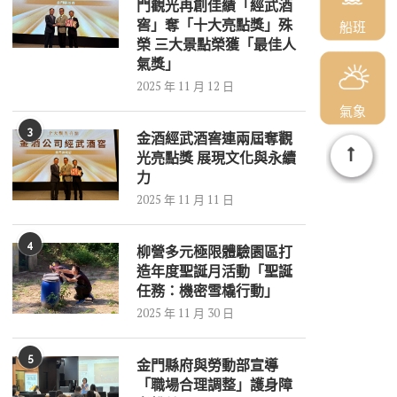
門觀光再創佳績「經武酒
窖」奪「十大亮點獎」殊
船班
榮 三大景點榮獲「最佳人
氣獎」
2025 年 11 月 12 日
氣象
3
金酒經武酒窖連兩屆奪觀
光亮點獎 展現文化與永續
力
2025 年 11 月 11 日
4
柳營多元極限體驗園區打
造年度聖誕月活動「聖誕
任務：機密雪橇行動」
2025 年 11 月 30 日
5
金門縣府與勞動部宣導
「職場合理調整」護身障