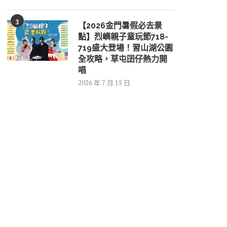
3
【2026金門暑假必去景
點】烈嶼親子童玩節718-
719盛大登場！習山湖公園
全攻略，草屯囝仔熱力開
唱
2026 年 7 月 15 日