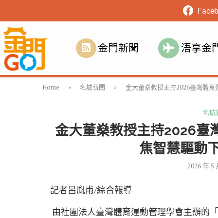
Face
金門新聞
浯享金
Home
»
名城新聞
»
金大董燊教授主持2026臺灣體
名城
金大董燊教授主持2026
焦智慧驅動
2026 年 5
記者呂胤甫/綜合報導
由社團法人臺灣體育運動管理學會主辦的「2