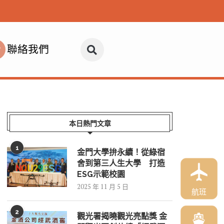
聯絡我們
本日熱門文章
1
金門大學拚永續！從綠宿
舍到第三人生大學 打造
ESG示範校園
2025 年 11 月 5 日
航班
2
觀光署揭曉觀光亮點獎 金