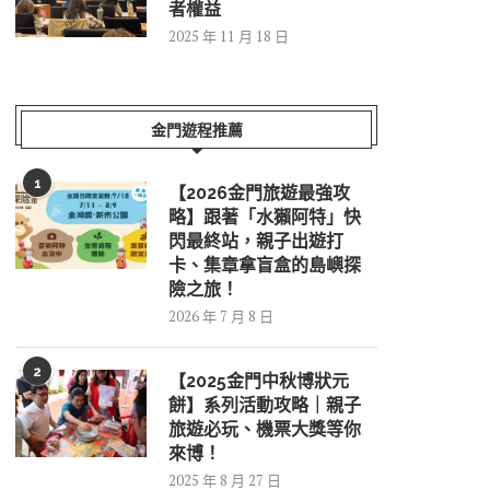
者權益
2025 年 11 月 18 日
金門遊程推薦
1
【2026金門旅遊最強攻
略】跟著「水獺阿特」快
閃最終站，親子出遊打
卡、集章拿盲盒的島嶼探
險之旅！
2026 年 7 月 8 日
2
【2025金門中秋博狀元
餅】系列活動攻略｜親子
旅遊必玩、機票大獎等你
來博！
2025 年 8 月 27 日