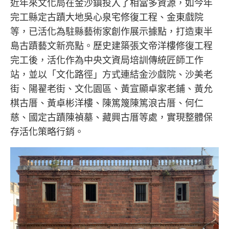
近年來文化局在金沙鎮投入了相當多資源，如今年
完工縣定古蹟大地吳心泉宅修復工程、金東戲院
等，已活化為駐縣藝術家創作展示據點，打造東半
島古蹟藝文新亮點。歷史建築張文帝洋樓修復工程
完工後，活化作為中央文資局培訓傳統匠師工作
站，並以「文化路徑」方式連結金沙戲院、沙美老
街、陽翟老街、文化園區、黃宣顯卓家老鋪、黃允
棋古厝、黃卓彬洋樓、陳篤篾陳篤浪古厝、何仁
慈、國定古蹟陳禎墓、藏興古厝等處，實現整體保
存活化策略行銷。