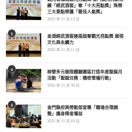
績「經武酒窖」奪「十大亮點獎」殊榮
三大景點榮獲「最佳人氣獎」
2025 年 11 月 12 日
3
金酒經武酒窖連兩屆奪觀光亮點獎 展現
文化與永續力
2025 年 11 月 11 日
4
柳營多元極限體驗園區打造年度聖誕月
活動「聖誕任務：機密雪橇行動」
2025 年 11 月 30 日
5
金門縣府與勞動部宣導「職場合理調
整」護身障者權益
2025 年 11 月 18 日