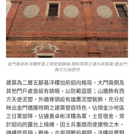
金門黃卓彬洋樓修復工程安樑歸岫 期盼再現汶浦水岸風華/圖金門
縣文化局提供
建築為二層五腳基洋樓加前迴向格局，大門兩側及
其他門戶處皆設有銃眼，以防範盜匪；山牆飾有西
方天使泥塑，外牆脊頭設有雄鷹泥塑裝飾，充分反
映出金門僑匯時期之建築營造特色。佔領金沙地區
之日軍部隊，佔據黃卓彬洋樓為軍、士官宿舍，常
於迴向的露台上操練，因士兵重踏而使建物之木、
磚構造受損。戰後，古寧頭戰役期間，洋樓設置野