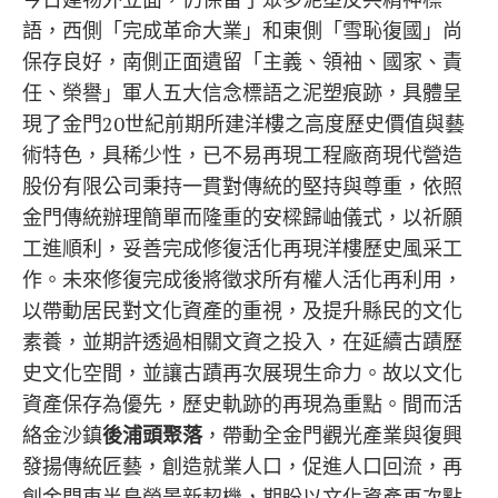
語，西側「完成革命大業」和東側「雪恥復國」尚
保存良好，南側正面遺留「主義、領袖、國家、責
任、榮譽」軍人五大信念標語之泥塑痕跡，具體呈
現了金門20世紀前期所建洋樓之高度歷史價值與藝
術特色，具稀少性，已不易再現工程廠商現代營造
股份有限公司秉持一貫對傳統的堅持與尊重，依照
金門傳統辦理簡單而隆重的安樑歸岫儀式，以祈願
工進順利，妥善完成修復活化再現洋樓歷史風采工
作。未來修復完成後將徵求所有權人活化再利用，
以帶動居民對文化資產的重視，及提升縣民的文化
素養，並期許透過相關文資之投入，在延續古蹟歷
史文化空間，並讓古蹟再次展現生命力。故以文化
資產保存為優先，歷史軌跡的再現為重點。間而活
絡金沙鎮
後浦頭聚落
，帶動全金門觀光產業與復興
發揚傳統匠藝，創造就業人口，促進人口回流，再
創金門東半島榮景新契機，期盼以文化資產再次點