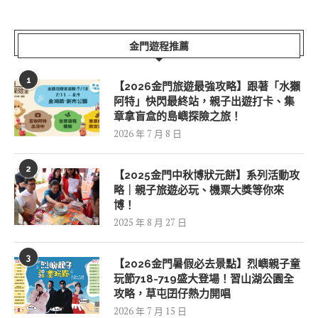
金門遊程推薦
1
【2026金門旅遊最強攻略】跟著「水獺
阿特」快閃最終站，親子出遊打卡、集
章拿盲盒的島嶼探險之旅！
2026 年 7 月 8 日
2
【2025金門中秋博狀元餅】系列活動攻
略｜親子旅遊必玩、機票大獎等你來
博！
2025 年 8 月 27 日
3
【2026金門暑假必去景點】烈嶼親子童
玩節718-719盛大登場！習山湖公園全
攻略，草屯囝仔熱力開唱
2026 年 7 月 15 日