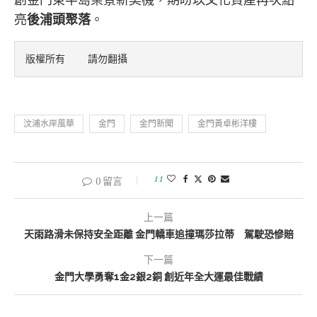
亮
後浦頭聚落
。
版權所有    請勿翻攝
汶浦水岸風華
金門
金門新聞
金門黃卓彬洋樓
11
0 留言
上一篇
天雨路滑未保持安全距離 金門轎車追撞瑪莎拉蒂 駕駛恐慘賠
下一篇
金門大學勇奪1金2銀2銅 創近年全大運最佳戰績