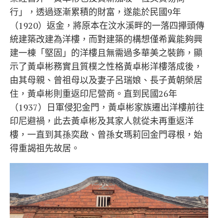
行」，透過逐漸累積的財富，遂能於民國9年
（1920）返金，將原本在汶水溪畔的一落四攑頭傳
統建築改建為洋樓，而對建築的構想僅希冀能夠興
建一棟「堅固」的洋樓且無需過多華美之裝飾，顯
示了黃卓彬務實且質樸之性格黃卓彬洋樓落成後，
由其母親、曾祖母以及妻子呂瑞娘、長子黃朝榮居
住，黃卓彬則重返印尼營商。直到民國26年
（1937）日軍侵犯金門，黃卓彬家族遷出洋樓前往
印尼避禍，此去黃卓彬及其家人就從未再重返洋
樓，一直到其孫奕啟、曾孫女瑪莉回金門尋根，始
得重謁祖先故居。