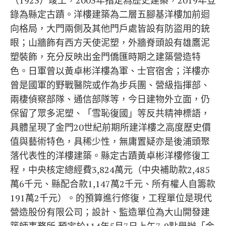
（1923）竣工，2003年指定為歷史建築，2019年登
錄為縣定古蹟。洋樓建築為二層五腳基洋樓加前迴
向格局，大門兩側及其他門戶處皆設有防盜用的銃
眼；山牆飾有西方天使泥塑，外牆脊頭設有雄鷹泥
塑裝飾，充分反映出金門僑匯時期之建築營造特
色。日軍曾以黃卓彬洋樓為軍、士官宿舍；洋樓亦
曾是國軍的野戰醫院或作為步兵團、營級指揮部、
兩棲偵察部隊、通信部隊等，今日建物外立面，仍
保留了眾多泥塑、「雪恥復國」等反共精神標語，
具體呈現了金門20世紀前期所建洋樓之高度歷史價
值與藝術特色，具稀少性，無庸置疑亦是後浦頭聚
落代表性的洋樓建築。縣定古蹟黃卓彬洋樓修復工
程，中央核定總經費3,824萬元（中央補助款2,485
萬6千元、縣配合款1,147萬2千元、所有權人自籌款
191萬2千元）。的預算進行修復，工程單位是現代
營造股份有限公司；設計、監造單位為大山開發建