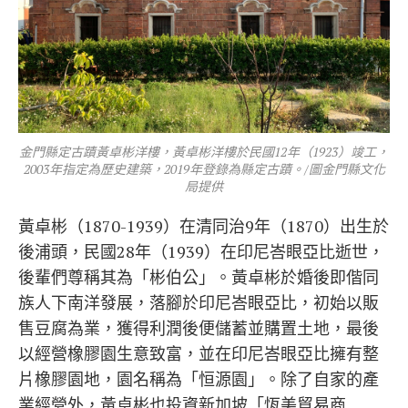
金門縣定古蹟黃卓彬洋樓，黃卓彬洋樓於民國12年（1923）竣工，
2003年指定為歷史建築，2019年登錄為縣定古蹟。/圖金門縣文化
局提供
黃卓彬（1870-1939）在清同治9年（1870）出生於
後浦頭，民國28年（1939）在印尼峇眼亞比逝世，
後輩們尊稱其為「彬伯公」。黃卓彬於婚後即偕同
族人下南洋發展，落腳於印尼峇眼亞比，初始以販
售豆腐為業，獲得利潤後便儲蓄並購置土地，最後
以經營橡膠園生意致富，並在印尼峇眼亞比擁有整
片橡膠園地，園名稱為「恒源園」。除了自家的產
業經營外，黃卓彬也投資新加坡「恆美貿易商