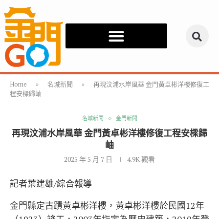
Home
»
名城新聞
»
再現汶浦水岸風華 金門黃卓彬洋樓修復工
程安樑歸岫
名城新聞
金門新聞
再現汶浦水岸風華 金門黃卓彬洋樓修復工程安樑歸
岫
2025 年 5 月 7 日
4.9K
觀看
記者葉建雄/綜合報導
金門縣定古蹟黃卓彬洋樓，黃卓彬洋樓於民國12年