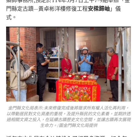
築師事務所,預定於114年5月7日上午7-9點舉辦「金
門縣定古蹟—黃卓彬洋樓修復工程
安樑歸岫
」儀
式。
金門縣文化局表示:未來修復完成後將徵求所有權人活化再利用，
以帶動居民對文化資產的重視，及提升縣民的文化素養，並期許透
過相關文資之投入，在延續古蹟歷史文化空間，並讓古蹟再次展現
生命力。/圖金門縣文化局提供