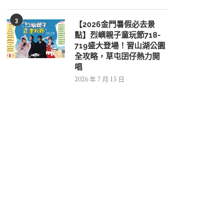
3
【2026金門暑假必去景
點】烈嶼親子童玩節718-
719盛大登場！習山湖公園
全攻略，草屯囝仔熱力開
唱
2026 年 7 月 15 日