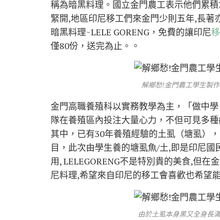
稱為暗黑料理。國立金門農工表示他們累積
緊開,地區印尼移工們來金門少則五年,長
暗黑料理~LELE GORENG，免費的讓印尼
移
僅80份，送完為止。。
解鄉愁!金門農工學生製
金門高職養殖科以實務教學為主，「做中學
隊在養殖區內投注大量心力，不但可見多種
其中，已有30年養殖經驗的土虱（塘虱）
目，此次由學生養的塘虱魚/土,即是印尼國民美
用, LELEGORENG不是特別貴的美食,
尼料理,希望來自印尼的移工會喜歡也希望能
由於土虱本身黑又全身長滿