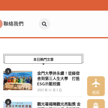
聯絡我們
本日熱門文章
1
金門大學拚永續！從綠宿
舍到第三人生大學 打造
ESG示範校園
2025 年 11 月 5 日
航班
2
觀光署揭曉觀光亮點獎 金