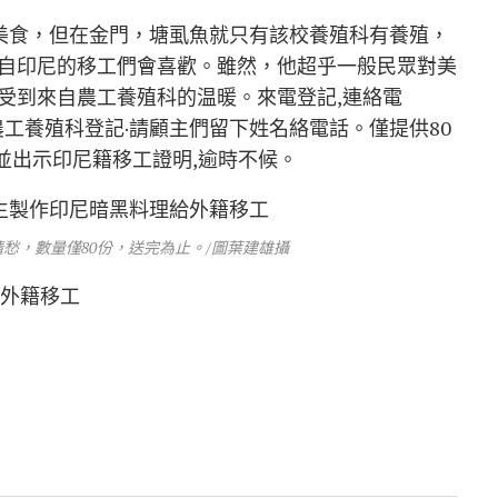
貴的美食，但在金門，塘虱魚就只有該校養殖科有養殖，
自印尼的移工們會喜歡。雖然，他超乎一般民眾對美
受到來自農工養殖科的温暖。來電登記,連絡電
立金門農工養殖科登記·請顧主們留下姓名絡電話。僅提供80
,並出示印尼籍移工證明,逾時不候。
愁，數量僅80份，送完為止。/圖葉建雄攝