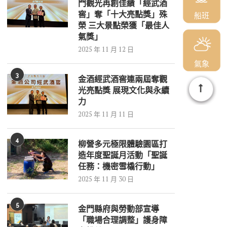
門觀光再創佳績「經武酒
窖」奪「十大亮點獎」殊
船班
榮 三大景點榮獲「最佳人
氣獎」
2025 年 11 月 12 日
氣象
3
金酒經武酒窖連兩屆奪觀
光亮點獎 展現文化與永續
力
2025 年 11 月 11 日
4
柳營多元極限體驗園區打
造年度聖誕月活動「聖誕
任務：機密雪橇行動」
2025 年 11 月 30 日
5
金門縣府與勞動部宣導
「職場合理調整」護身障