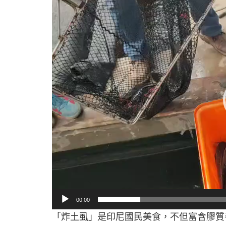
訊
播
放
器
00:00
「炸土虱」是印尼國民美食，不但富含膠質