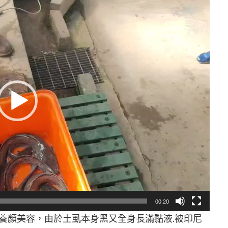
00:20
養顏美容，由於土虱本身黑又全身長滿黏液.被印尼