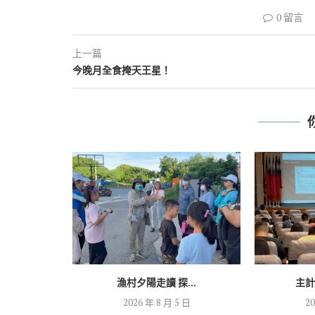
0 留言
上一篇
今晚月全食掩天王星！
漁村夕陽走讀 探...
主計
2026 年 8 月 5 日
20