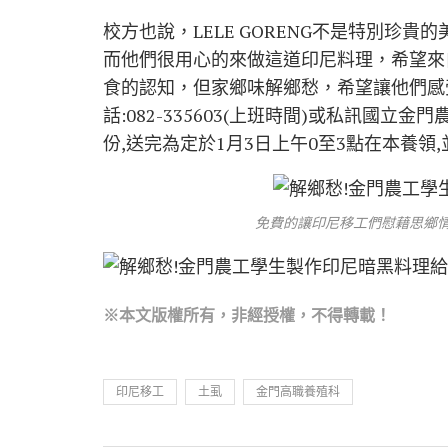
校方也說，LELE GORENG不是特別珍
而他們很用心的來做這道印尼料理，希望來
食的認知，但家鄉味解鄉愁，希望讓他們感
話:082-335603(上班時間)或私訊國
份,送完為定於1月3日上午0至3點在本養領
免費的讓印尼移工們慰藉思鄉情
※本文版權所有，非經授權，不得轉載！
印尼移工
土虱
金門高職養殖科