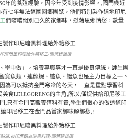
30年的養殖經驗，因今年受到疫情影響，,國門幾近
著亦有七年無法返國回鄉團聚，他們特別製作道地印尼
工
們嚐嚐闊別己久的家鄉味，慰藉思鄉情愁，數量
作印尼暗黑料理給外籍移工/圖葉建雄攝
、學中做」，培養專職專才一直是優良傳統，師生團
觀賞魚類，連龍蝦、鱸魚、鱧魚也是主力目標之一。
，因為可以抵抗金門寒冷的冬天，一直是重點學習科
食LELEGORENG的主角,所以,僅提供給印尼移工
但在金門,只有金門高職養殖科有養,學生們很心的做這道印
讓印尼移工在金門品嘗家鄉味解鄉愁,!
黏液.被印尼稱為暗黑料理/圖葉建雄攝