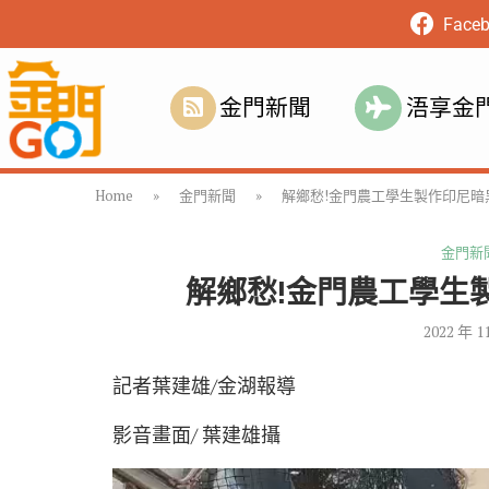
Face
金門新聞
浯享金
Home
»
金門新聞
»
解鄉愁!金門農工學生製作印尼暗
金門新
解鄉愁!金門農工學生
2022 年 1
記者葉建雄/金湖報導
影音畫面/ 葉建雄攝
視