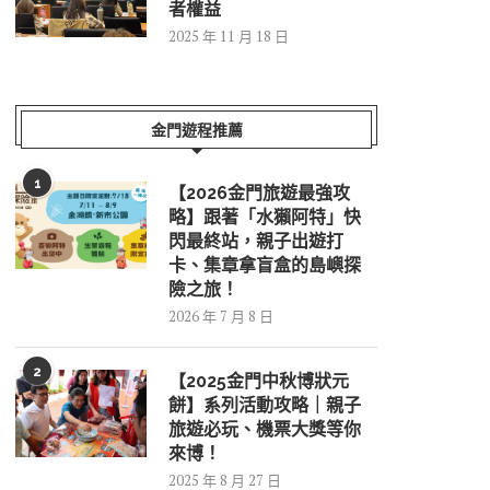
者權益
2025 年 11 月 18 日
金門遊程推薦
1
【2026金門旅遊最強攻
略】跟著「水獺阿特」快
閃最終站，親子出遊打
卡、集章拿盲盒的島嶼探
險之旅！
2026 年 7 月 8 日
2
【2025金門中秋博狀元
餅】系列活動攻略｜親子
旅遊必玩、機票大獎等你
來博！
2025 年 8 月 27 日