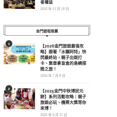
者權益
2025 年 11 月 18 日
金門遊程推薦
1
【2026金門旅遊最強攻
略】跟著「水獺阿特」快
閃最終站，親子出遊打
卡、集章拿盲盒的島嶼探
險之旅！
2026 年 7 月 8 日
2
【2025金門中秋博狀元
餅】系列活動攻略｜親子
旅遊必玩、機票大獎等你
來博！
2025 年 8 月 27 日