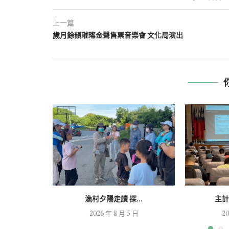
上一篇
歲月餘韻璀璨金聲售票音樂會 文化局演出
漁村夕陽走讀 探...
主計
2026 年 8 月 5 日
20