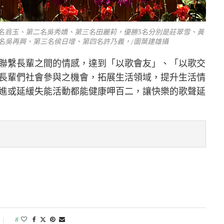
名翁玉、第二名吳秀嬌、第三名田麗莉，優勝3名分別是莊翠雪、黃
名吳再興、第三名侯日增、第四名許乃義，/圖葉建雄攝
聯繫長輩之間的情感，達到「以歌會友」、「以歌交
長輩們社會參與之機會，拓展生活領域，提升生活情
進或延緩失能活動都能健康呷百二，讓快樂的歌聲延
8