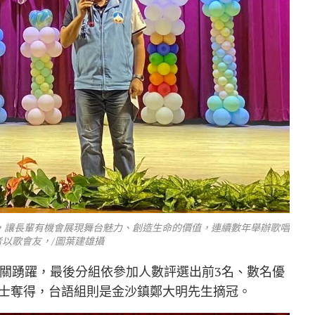
，讓長輩有機會展現舞台魅力、創造生命的價值，連續數年舉辦歌唱
以歌會友，/圖葉建雄攝
相關踴躍，最後分組依參加人數評選出前3名、數名優
士奪得，台語組則是金沙鎮鄭大明先生摘冠。