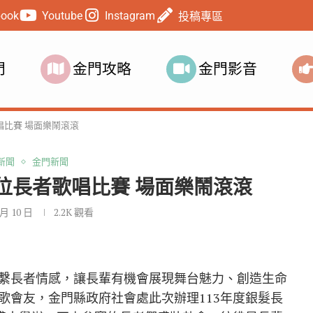
book
Youtube
Instagram
投稿專區
門
金門攻略
金門影音
唱比賽 場面樂鬧滾滾
新聞
金門新聞
位長者歌唱比賽 場面樂鬧滾滾
 月 10 日
2.2K
觀看
繫長者情感，讓長輩有機會展現舞台魅力、創造生命
歌會友，金門縣政府社會處此次辦理113年度銀髮長