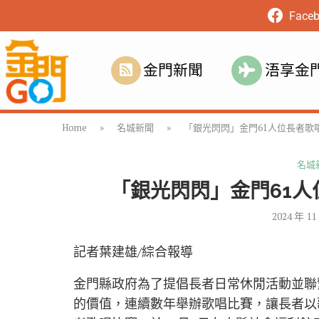
Face
金門新聞
浯享金
Home
»
名城新聞
»
「銀光閃閃」金門61人位長者歌
名城
「銀光閃閃」金門61人
2024 年 11
記者葉建雄/綜合報導
金門縣政府為了提倡長者日常休閒活動並聯
的價值，連續數年舉辦歌唱比賽，讓長者以