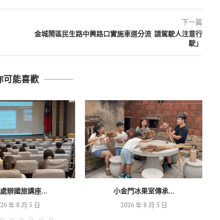
下一篇
金城鬧區民生路中興路口實施車道分流 請駕駛人注意行
駛」
你可能喜歡
處辦國旅講座...
小金門冰果室傳承...
26 年 8 月 5 日
2026 年 8 月 5 日