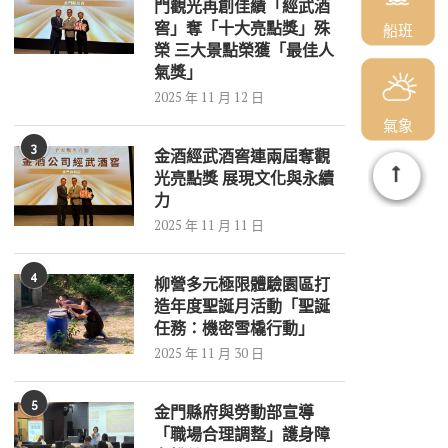
門觀光再創佳績「經武酒
窖」奪「十大亮點獎」殊
船班
榮 三大景點榮獲「最佳人
氣獎」
2025 年 11 月 12 日
氣象
3
金酒經武酒窖連兩屆奪觀
光亮點獎 展現文化與永續
力
2025 年 11 月 11 日
4
柳營多元極限體驗園區打
造年度聖誕月活動「聖誕
任務：機密雪橇行動」
2025 年 11 月 30 日
5
金門縣府與勞動部宣導
「職場合理調整」護身障