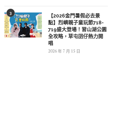
3
【2026金門暑假必去景
點】烈嶼親子童玩節718-
719盛大登場！習山湖公園
全攻略，草屯囝仔熱力開
唱
2026 年 7 月 15 日