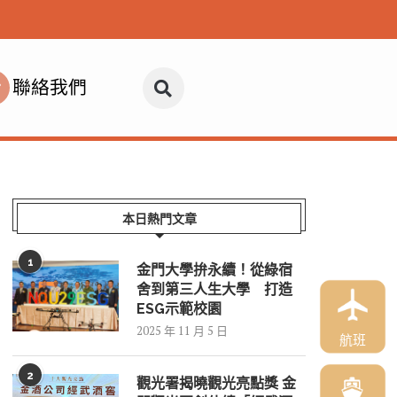
聯絡我們
本日熱門文章
1
金門大學拚永續！從綠宿
舍到第三人生大學 打造
ESG示範校園
2025 年 11 月 5 日
航班
2
觀光署揭曉觀光亮點獎 金