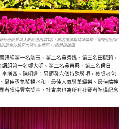
後分組依參加人數評選出前3名、數名優勝與特殊獎項，國語組冠軍
則是金沙鎮鄭大明先生摘冠。/圖葉建雄攝
國語組第一名翁玉、第二名吳秀嬌、第三名田麗莉，
台語組第一名鄭大明、第二名吳再興、第三名侯日
、李增西、陳明進；另頒發六個特殊獎項，獲獎者包
、最佳勇氣獎楊水和、最佳人氣獎董耀樂、最佳精神
異者獲得豐富獎金，社會處也為所有參賽者準備紀念