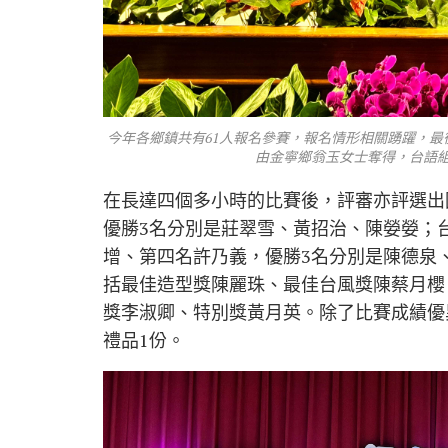
今年各鄉鎮共有61人報名參賽，報名情形相關踴躍，最
由金寧鄉翁玉女士奪得，台語組
在長達四個多小時的比賽後，評審亦評選出
優勝3名分別是莊翠雪、黃招治、陳嫈嫈；
增、第四名許乃義，優勝3名分別是陳德泉
括最佳造型獎陳麗珠、最佳台風獎陳蔡月櫻
獎李淑卿、特別獎黃月英。除了比賽成績優
禮品1份。