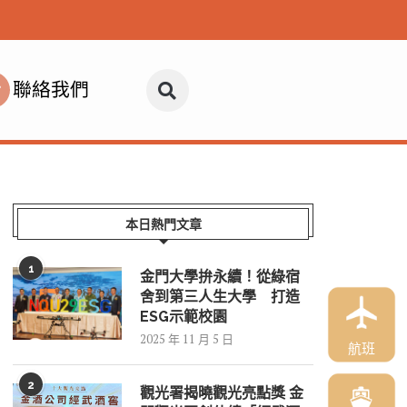
聯絡我們
本日熱門文章
1
金門大學拚永續！從綠宿
舍到第三人生大學 打造
ESG示範校園
2025 年 11 月 5 日
航班
2
觀光署揭曉觀光亮點獎 金