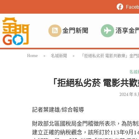
Face
金門新聞
浯享金
Home
»
名城新聞
»
「拒絕私劣菸 電影共歡樂」金門
名城
「拒絕私劣菸 電影共
2024 年 8
記者葉建雄/綜合報導
財政部北區國稅局金門稽徵所表示，為防制
建立正確的納稅觀念，該所訂於113年9月1