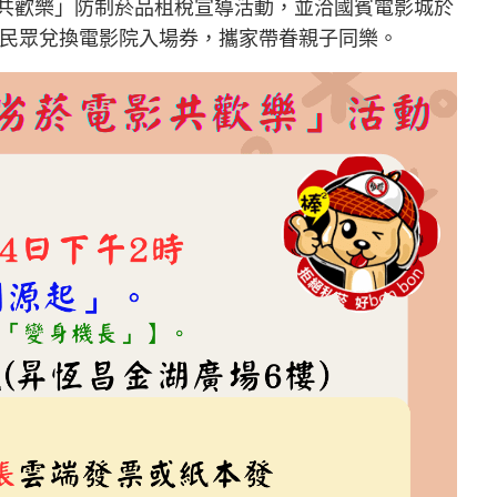
影共歡樂」防制菸品租稅宣導活動，並洽國賓電影城於
迎民眾兌換電影院入場券，攜家帶眷親子同樂。