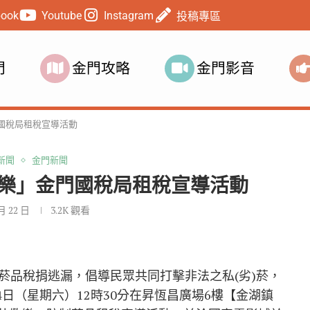
book
Youtube
Instagram
投稿專區
門
金門攻略
金門影音
國稅局租稅宣導活動
新聞
金門新聞
歡樂」金門國稅局租稅宣導活動
 月 22 日
3.2K
觀看
菸品稅捐逃漏，倡導民眾共同打擊非法之私(劣)菸，
4日（星期六）12時30分在昇恆昌廣場6樓【金湖鎮