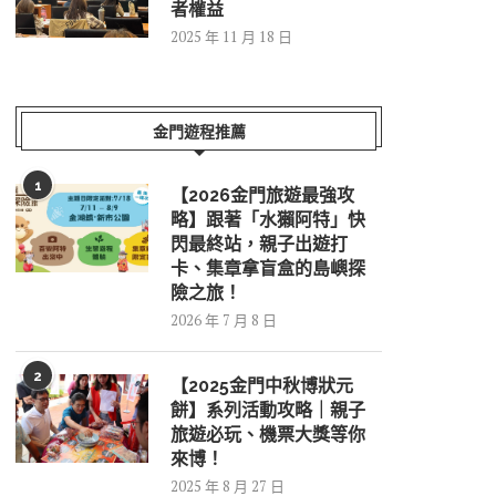
者權益
2025 年 11 月 18 日
金門遊程推薦
1
【2026金門旅遊最強攻
略】跟著「水獺阿特」快
閃最終站，親子出遊打
卡、集章拿盲盒的島嶼探
險之旅！
2026 年 7 月 8 日
2
【2025金門中秋博狀元
餅】系列活動攻略｜親子
旅遊必玩、機票大獎等你
來博！
2025 年 8 月 27 日