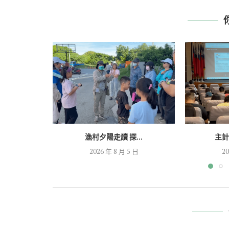
漁村夕陽走讀 探...
主計
2026 年 8 月 5 日
20