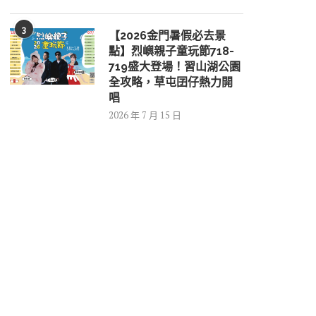
3
【2026金門暑假必去景
點】烈嶼親子童玩節718-
719盛大登場！習山湖公園
全攻略，草屯囝仔熱力開
唱
2026 年 7 月 15 日