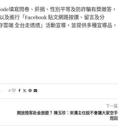
code填寫問卷、菸捐、性別平等及防詐騙有獎徵答，
進行「Facebook 貼文網路按讚、留言及分
存雲端 全台走透透」活動宣導，並提供多種宣導品，
8
下一篇
開放陸客赴金旅遊？ 陳玉珍：宋濤主任說不會讓大家空手
而回