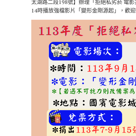
太湖路二段198號】辦理「拒絕私劣菸 電
14時播放強檔影片「變形金剛源起」，歡