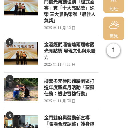
門觀光再創佳績「經武酒
窖」奪「十大亮點獎」殊
船班
榮 三大景點榮獲「最佳人
氣獎」
2025 年 11 月 12 日
氣象
3
金酒經武酒窖連兩屆奪觀
光亮點獎 展現文化與永續
力
2025 年 11 月 11 日
4
柳營多元極限體驗園區打
造年度聖誕月活動「聖誕
任務：機密雪橇行動」
2025 年 11 月 30 日
5
金門縣府與勞動部宣導
「職場合理調整」護身障