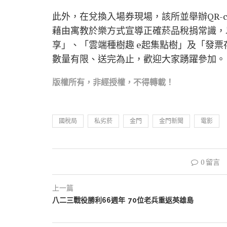
此外，在兌換入場券現場，該所並舉辦QR-
藉由寓教於樂方式宣導正確菸品稅捐常識，以及
享」、「雲端種樹趣 e起集點樹」及「發票
數量有限、送完為止，歡迎大家踴躍參加。
版權所有，非經
授權，不得轉載！
國稅局
私劣菸
金門
金門新聞
電影
0 留言
上一篇
八二三戰役勝利66週年 70位老兵重返英雄島