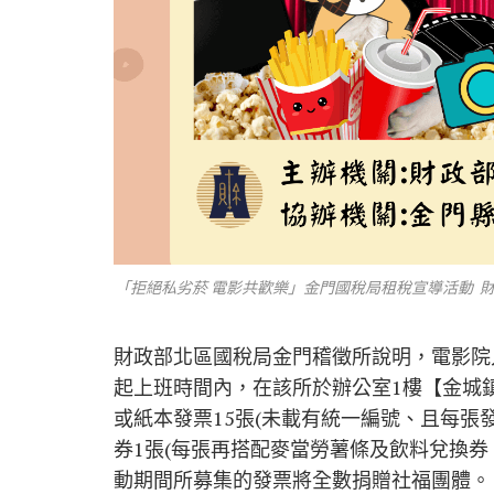
「拒絕私劣菸 電影共歡樂」金門國稅局租稅宣導活動 
財政部北區國稅局金門稽徵所說明，電影院入
起上班時間內，在該所於辦公室1樓【金城鎮金
或紙本發票15張(未載有統一編號、且每張
券1張(每張再搭配麥當勞薯條及飲料兌換券
動期間所募集的發票將全數捐贈社福團體。