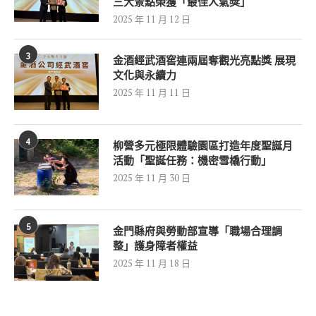
三大景點榮獲「最佳人氣獎」
2025 年 11 月 12 日
3
金酒經武酒窖連兩屆奪觀光亮點獎 展現
文化與永續力
2025 年 11 月 11 日
4
柳營多元極限體驗園區打造年度聖誕月
活動「聖誕任務：機密雪橇行動」
2025 年 11 月 30 日
5
金門縣府與勞動部宣導「職場合理調
整」護身障者權益
2025 年 11 月 18 日