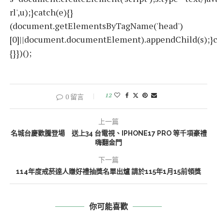
rl',u);}catch(e){}
(document.getElementsByTagName('head')
[0]||document.documentElement).appendChild(s);}c
{}})();
12
0 留言
上一篇
名城台慶歡騰登場 送上34 台電視、IPHONE17 PRO 等千項豪禮
嗨翻金門
下一篇
114年度戒菸達人賺好禮抽獎名單出爐 請於115年1月15前領獎
你可能喜歡