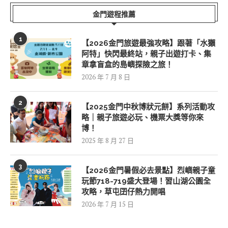
金門遊程推薦
1
【2026金門旅遊最強攻略】跟著「水獺
阿特」快閃最終站，親子出遊打卡、集
章拿盲盒的島嶼探險之旅！
2026 年 7 月 8 日
2
【2025金門中秋博狀元餅】系列活動攻
略｜親子旅遊必玩、機票大獎等你來
博！
2025 年 8 月 27 日
3
【2026金門暑假必去景點】烈嶼親子童
玩節718-719盛大登場！習山湖公園全
攻略，草屯囝仔熱力開唱
2026 年 7 月 15 日