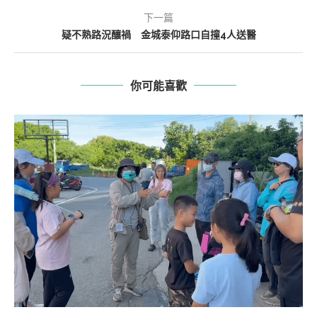
下一篇
疑不熟路況釀禍 金城泰仰路口自撞4人送醫
你可能喜歡