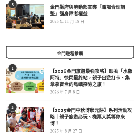
5
金門縣府與勞動部宣導「職場合理調
整」護身障者權益
2025 年 11 月 18 日
金門遊程推薦
1
【2026金門旅遊最強攻略】跟著「水獺
阿特」快閃最終站，親子出遊打卡、集
章拿盲盒的島嶼探險之旅！
2026 年 7 月 8 日
2
【2025金門中秋博狀元餅】系列活動攻
略｜親子旅遊必玩、機票大獎等你來
博！
2025 年 8 月 27 日