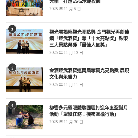
大學 打造ESG示範校園
2025 年 11 月 5 日
2
觀光署揭曉觀光亮點獎 金門觀光再創佳
績「經武酒窖」奪「十大亮點獎」殊榮
三大景點榮獲「最佳人氣獎」
2025 年 11 月 12 日
3
金酒經武酒窖連兩屆奪觀光亮點獎 展現
文化與永續力
2025 年 11 月 11 日
4
柳營多元極限體驗園區打造年度聖誕月
活動「聖誕任務：機密雪橇行動」
2025 年 11 月 30 日