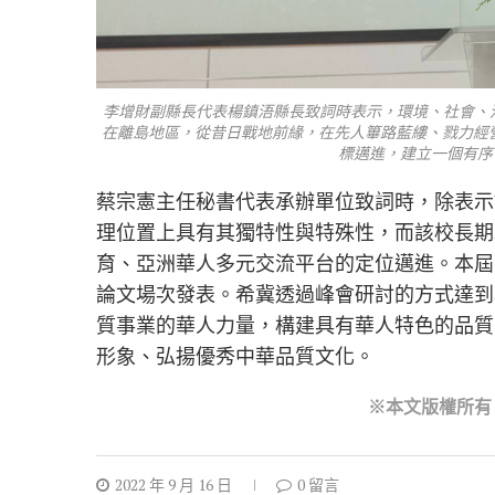
李增財副縣長代表楊鎮浯縣長致詞時表示，環境、社會、
在離島地區，從昔日戰地前緣，在先人篳路藍縷、戮力經
標邁進，建立一個有序
蔡宗憲主任秘書代表承辦單位致詞時，除表示
理位置上具有其獨特性與特殊性，而該校長期
育、亞洲華人多元交流平台的定位邁進。本屆
論文場次發表。希冀透過峰會研討的方式達到
質事業的華人力量，構建具有華人特色的品質
形象、弘揚優秀中華品質文化。
※本文版權所有
2022 年 9 月 16 日
0 留言