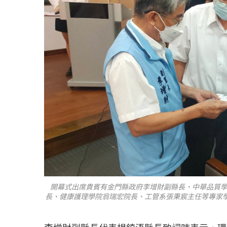
開幕式出席貴賓有金門縣政府李增財副縣長、中華品質
長、健康護理學院翁瑞宏院長、工管系張秉宸主任等專家