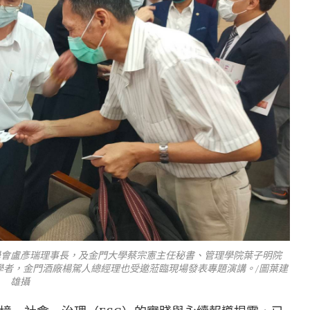
學會盧彥瑞理事長，及金門大學蔡宗憲主任秘書、管理學院葉子明院
學者，金門酒廠楊駕人總經理也受邀蒞臨現場發表專題演講。/圖葉建
雄攝