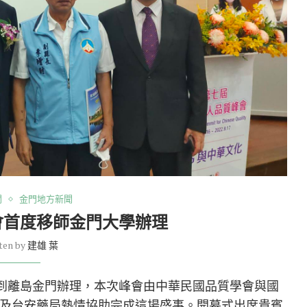
聞
金門地方新聞
會首度移師金門大學辦理
ten by
建雄 葉
師到離島金門辦理，本次峰會由中華民國品質學會與國
及台安藥局熱情協助完成這場盛事。開幕式出席貴賓