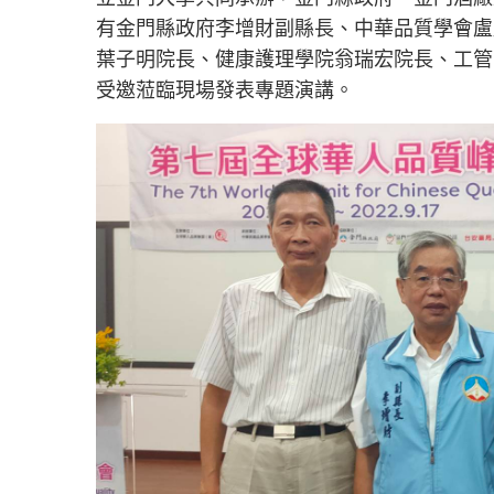
有金門縣政府李增財副縣長、中華品質學會盧
葉子明院長、健康護理學院翁瑞宏院長、工管
受邀蒞臨現場發表專題演講。