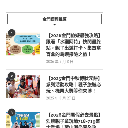
金門遊程推薦
1
【2026金門旅遊最強攻略】
跟著「水獺阿特」快閃最終
站，親子出遊打卡、集章拿
盲盒的島嶼探險之旅！
2026 年 7 月 8 日
2
【2025金門中秋博狀元餅】
系列活動攻略｜親子旅遊必
玩、機票大獎等你來博！
2025 年 8 月 27 日
3
【2026金門暑假必去景點】
烈嶼親子童玩節718-719盛
大登場！習山湖公園全攻