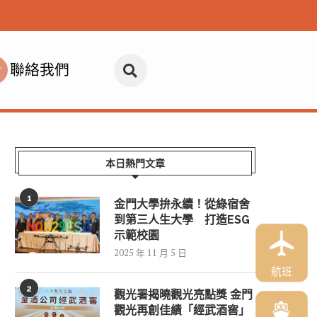
聯絡我們
本日熱門文章
1
金門大學拚永續！從綠宿舍
到第三人生大學 打造ESG
示範校園
2025 年 11 月 5 日
航班
2
觀光署揭曉觀光亮點獎 金門
觀光再創佳績「經武酒窖」