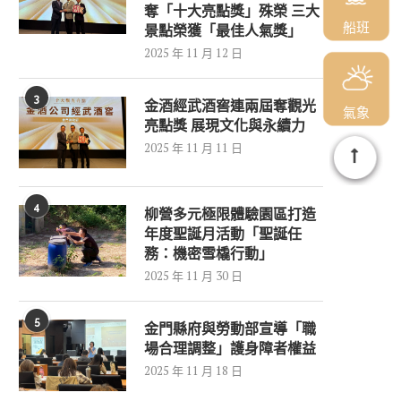
奪「十大亮點獎」殊榮 三大
船班
景點榮獲「最佳人氣獎」
2025 年 11 月 12 日
3
金酒經武酒窖連兩屆奪觀光
氣象
亮點獎 展現文化與永續力
2025 年 11 月 11 日
4
柳營多元極限體驗園區打造
年度聖誕月活動「聖誕任
務：機密雪橇行動」
2025 年 11 月 30 日
5
金門縣府與勞動部宣導「職
場合理調整」護身障者權益
2025 年 11 月 18 日