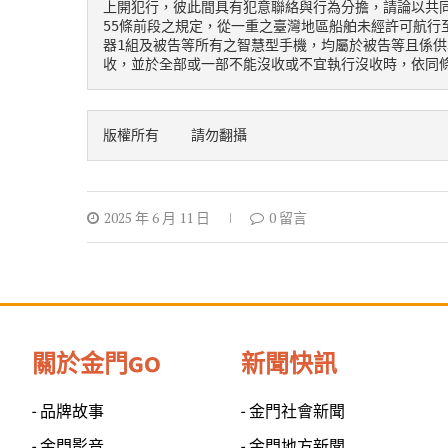
上開犯行，彼此間具有犯意聯絡與行為分擔，請論以共
55條前段之規定，從一重之臺灣地區船舶未經許可航行
器1組及被告等所有之智慧型手機，均屬於被告等且係供
收，並於全部或一部不能沒收或不宜執行沒收時，依同
版權所有    請勿翻攝
2025 年 6 月 11 日
0 留言
關於金門GO
新聞快訊
- 品牌故事
- 金門社會新聞
- 金門影音
- 金門地方新聞