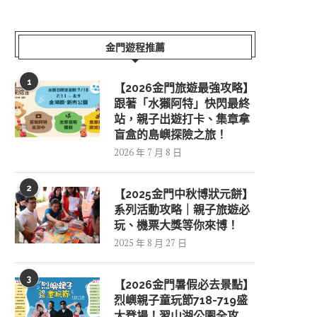
金門遊程推薦
1
【2026金門旅遊最強攻略】
跟著「水獺阿特」快閃最終
站，親子出遊打卡、集章拿
盲盒的島嶼探險之旅！
2026 年 7 月 8 日
2
【2025金門中秋博狀元餅】
系列活動攻略｜親子旅遊必
玩、機票大獎等你來博！
2025 年 8 月 27 日
3
【2026金門暑假必去景點】
烈嶼親子童玩節718-719盛
大登場！習山湖公園全攻