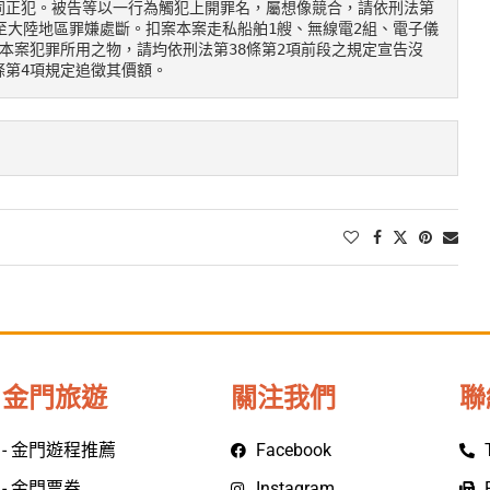
同正犯。被告等以一行為觸犯上開罪名，屬想像競合，請依刑法第
至大陸地區罪嫌處斷。扣案本案走私船舶1艘、無線電2組、電子儀
本案犯罪所用之物，請均依刑法第38條第2項前段之規定宣告沒
條第4項規定追徵其價額。
金門旅遊
關注我們
聯
- 金門遊程推薦
Facebook
- 金門票券
Instagram