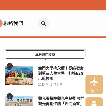
聯絡我們
本日熱門文章
1
金門大學拚永續！從綠宿舍
到第三人生大學 打造ESG
示範校園
2025 年 11 月 5 日
航班
2
觀光署揭曉觀光亮點獎 金門
觀光再創佳績「經武酒窖」