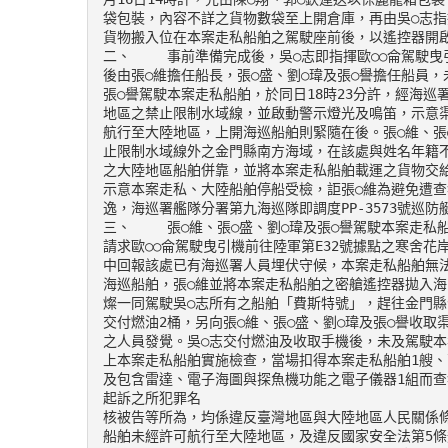
袋包裝，內容不詳之貨物數袋至上開倉庫，再由吳○志指揮
貨物搬入位在本案走私船舶之駕駛座前後，以遙控器開啟
二、	事前準備完成後，吳○志即指揮歐○○侖駕駛曳引機，將本案走私船舶拖引至陸軍第E32號據點之寒舍花岸際，隨
後由張○維擔任船長，張○盛、劉○瑋及張○譽擔任船員，
張○譽駕駛本案走私船舶，於同日18時23分許，經海巡署
地區之禁止限制水域線，並啟動警示燈光及鳴笛，示意
航行至大陸地區，上開海巡船舶則緊隨在後。張○維、張
止限制水域線外之金門縣南方海域，在該處與姓名年籍
之大陸地區船舶併靠，並將本案走私船舶載運之貨物交
示意本案走私、大陸船舶停船受檢，詎張○維為避免遭查
逸，海巡署艦隊分署第九海巡隊即調度PP-3573號巡防
三、	張○維、張○盛、劉○瑋及張○譽駕駛本案走私船舶逃逸之過程中，本案走私船舶上之人員致電吳○志報告上情，並
請求歐○○侖駕駛曳引機前往陸軍第E32號據點之寒舍花
中回報該處已有海巡署人員埋伏守候，本案走私船舶無法
海巡船舶，張○維並將本案走私船舶之密艙遙控器拋入海
燦一同駕駛吳○志所有之船舶「費斯特號」，趕往金門
交付燃油2桶，另向張○維、張○盛、劉○瑋及張○譽收
之人員發覺。吳○志交付燃油及收取手機後，未及駕駛本
上本案走私船舶實施檢查，當場扣得本案走私船舶1艘、張○維使
及包含雷達、電子海圖與探魚機功能之電子儀器1組而查
起訴之所犯罪名

核被告等所為，均係違反臺灣地區與大陸地區人民關係條
船舶未經許可航行至大陸地區，及違反國家安全法第5條