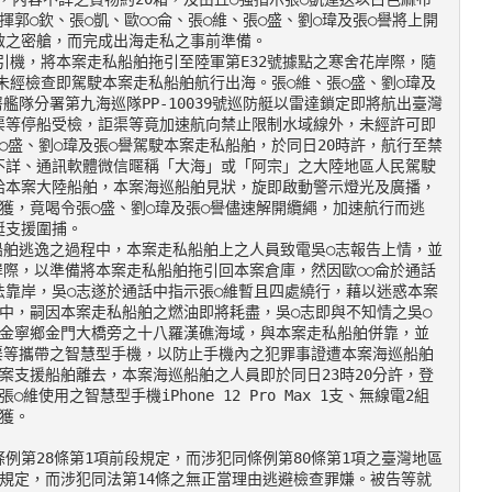
郭○欽、張○凱、歐○○侖、張○維、張○盛、劉○瑋及張○譽將上開
之密艙，而完成出海走私之事前準備。

未經檢查即駕駛本案走私船舶航行出海。張○維、張○盛、劉○瑋及
艦隊分署第九海巡隊PP-10039號巡防艇以雷達鎖定即將航出臺灣
渠等停船受檢，詎渠等竟加速航向禁止限制水域線外，未經許可即
○盛、劉○瑋及張○譽駕駛本案走私船舶，於同日20時許，航行至禁
不詳、通訊軟體微信暱稱「大海」或「阿宗」之大陸地區人民駕駛
給本案大陸船舶，本案海巡船舶見狀，旋即啟動警示燈光及廣播，
獲，竟喝令張○盛、劉○瑋及張○譽儘速解開纜繩，加速航行而逃
艇支援圍捕。

岸際，以準備將本案走私船舶拖引回本案倉庫，然因歐○○侖於通話
靠岸，吳○志遂於通話中指示張○維暫且四處繞行，藉以迷惑本案
中，嗣因本案走私船舶之燃油即將耗盡，吳○志即與不知情之吳○
縣金寧鄉金門大橋旁之十八羅漢礁海域，與本案走私船舶併靠，並
取渠等攜帶之智慧型手機，以防止手機內之犯罪事證遭本案海巡船舶
案支援船舶離去，本案海巡船舶之人員即於同日23時20分許，登
用之智慧型手機iPhone 12 Pro Max 1支、無線電2組
獲。

例第28條第1項前段規定，而涉犯同條例第80條第1項之臺灣地區
規定，而涉犯同法第14條之無正當理由逃避檢查罪嫌。被告等就