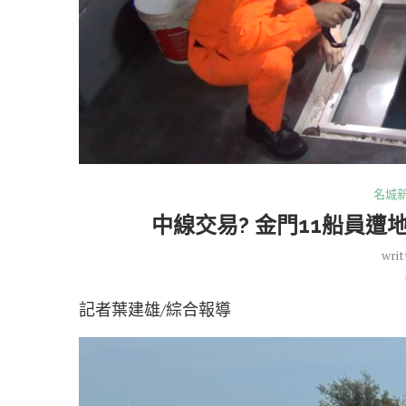
名城
中線交易? 金門11船員
writ
記者葉建雄/綜合報導