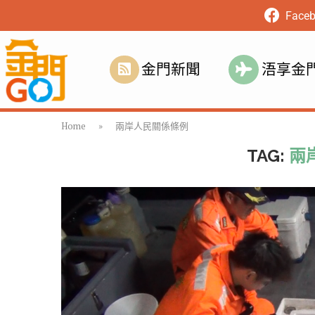
Face
金門新聞
浯享金
Home
»
兩岸人民關係條例
TAG:
兩