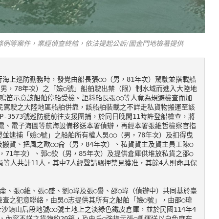
係條例等案件，業經偵查終結，依法提起公訴/圖金門地檢署提供
執行海上巡防勤務時，發覺由船長張○○（男，81年次）駕駛並搭載船
○（男，78年次）之「嬐○號」船舶駛出禁（限）制水域而進入大陸地
光及鳴笛示意該船舶停船受檢。詎料船長張○○等人竟為規避檢查而加
民駕駛之大陸地區船舶併靠，該船舶裝載之不詳走私貨物搬運至該
-3573號巡防艇前往支援圍捕，於同日晚間11時許登船檢查，將
線電、電子海圖等航海設備移送本署偵辦，再經本署張維哲檢察官指
並逮捕「嬐○號」之船舶所有權人吳○○（男，78年次）及扣得曳
搬貨、把風之歐○○侖（男，84年次）、私貨貨主及貨主員工陳○
，71年次）、郭○欽（男，85年次）及提供倉庫供堆放私貨之邵○
員等人共計11人，其中7人經聲請羈押禁見獲准，其餘4人則命具保
查之犯意聯絡，由吳○志提供其所有之船舶「嬐○號」，由邵○瑋
金沙鎮山后段地號○○號土地上之淡綠色鐵皮倉庫，並於民國114年4
裝，內容不詳之貨物約20箱，及由丘○強指示張○凱運送以白色麻布