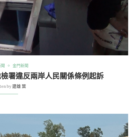
新聞
金門新聞
遭地檢署違反兩岸人民關係條例起訴
ten by
建雄 葉