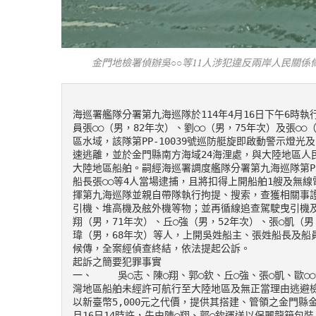
金門地檢署偵辦吳○○等11人涉犯違反兩岸人民關
海巡署艦隊分署第九海巡隊於114年4月16日下午6時
員張○○（男，82年次）、劉○○（男，75年次）及張○
區水域，該隊第PP-10039號巡防艇旋即啟動警示燈
速逃離，並於金門縣南方海域24海浬處，與大陸地區人
大陸地區船舶。嗣經海巡署調度艦隊分署第九海巡隊第PP
船長張○○等4人當場逮捕，且將扣得上開船舶1艘及無
揮第九海巡隊並親自帶隊執行拘提、搜索，查獲相關事證
引機、堆高機及舷外機等物；並再循線追查駕駛曳引機及
翔（男，71年次）、丘○強（男，52年次）、張○凱（男
瑋（男，68年次）等人，上開吳姓船主、張姓船長及船
候傳，全案經偵查終結，依法提起公訴。

起訴之簡要犯罪事實

一、	吳○志、陳○翔、郭○欽、丘○強、張○凱、歐○○侖、張○維、張○盛、劉○瑋及張○譽、邵○瑋（偵辦中）共同基於臺
灣地區船舶未經許可航行至大陸地區及無正當理由逃避檢
以新臺幣5,000元之代價，提供其搭建、管領之金門縣
月16日14時許，先由陳○翔、郭○欽運送以保麗龍箱包