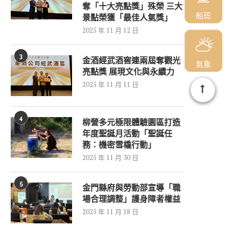
奪「十大亮點獎」殊榮 三大
船班
景點榮獲「最佳人氣獎」
2025 年 11 月 12 日
3
金酒經武酒窖連兩屆奪觀光
氣象
亮點獎 展現文化與永續力
2025 年 11 月 11 日
4
柳營多元極限體驗園區打造
年度聖誕月活動「聖誕任
務：機密雪橇行動」
2025 年 11 月 30 日
5
金門縣府與勞動部宣導「職
場合理調整」護身障者權益
2025 年 11 月 18 日