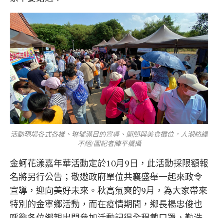
活動現場各式各樣、琳瑯滿目的宣導、闖關與美食攤位，人潮絡繹
不絕/圖記者陳平橋攝
金蚵花漾嘉年華活動定於10月9日，此活動採限額報
名將另行公告；敬邀政府單位共襄盛舉一起來政令
宣導，迎向美好未來。秋高氣爽的9月，為大家帶來
特別的金寧鄉活動，而在疫情期間，鄉長楊忠俊也
呼籲各位鄉親出門參加活動記得全程戴口罩，勤洗