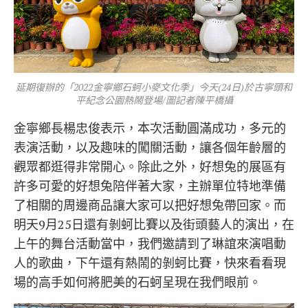
延期復辦的「2022金寧鄉石蚵小麥文化季」今天(24日)於古寧頭和
平紀念公園熱鬧登場/圖記者陳平橋攝
金寧鄉長楊忠俊表示，本次活動圓滿成功，多元的
表演活動，以及趣味的闖關活動，讓各個年齡層的
觀眾都逛得非常開心。除此之外，好想兔的展區有
許多可愛的好想兔陪伴著大家，主辦單位特地準備
了相關的周邊商品讓大家可以把好想兔帶回家。而
明天9月25日還有剝蚵比賽以及街頭藝人的演出，在
上午的舞台活動當中，我們邀請到了琳誼來演唱動
人的歌曲，下午還有熱鬧的剝蚵比賽，快來看看現
場的高手如何將肥美的石蚵呈現在我們眼前。