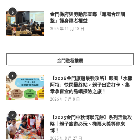
5
金門縣府與勞動部宣導「職場合理調
整」護身障者權益
2025 年 11 月 18 日
金門遊程推薦
1
【2026金門旅遊最強攻略】跟著「水獺
阿特」快閃最終站，親子出遊打卡、集
章拿盲盒的島嶼探險之旅！
2026 年 7 月 8 日
2
【2025金門中秋博狀元餅】系列活動攻
略｜親子旅遊必玩、機票大獎等你來
博！
2025 年 8 月 27 日