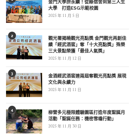
金門大學拚永續！從綠宿舍到第三人生
大學 打造ESG示範校園
2025 年 11 月 5 日
2
觀光署揭曉觀光亮點獎 金門觀光再創佳
績「經武酒窖」奪「十大亮點獎」殊榮
三大景點榮獲「最佳人氣獎」
2025 年 11 月 12 日
3
金酒經武酒窖連兩屆奪觀光亮點獎 展現
文化與永續力
2025 年 11 月 11 日
4
柳營多元極限體驗園區打造年度聖誕月
活動「聖誕任務：機密雪橇行動」
2025 年 11 月 30 日