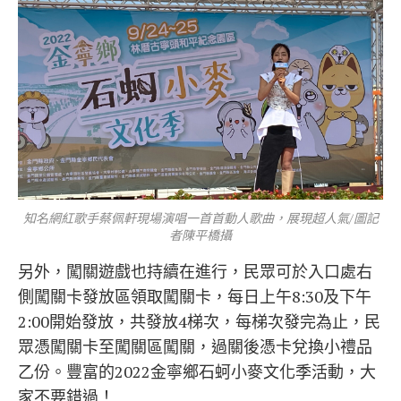
知名網紅歌手蔡佩軒現場演唱一首首動人歌曲，展現超人氣/圖記
者陳平橋攝
另外，闖關遊戲也持續在進行，民眾可於入口處右
側闖關卡發放區領取闖關卡，每日上午8:30及下午
2:00開始發放，共發放4梯次，每梯次發完為止，民
眾憑闖關卡至闖關區闖關，過關後憑卡兌換小禮品
乙份。豐富的2022金寧鄉石蚵小麥文化季活動，大
家不要錯過！