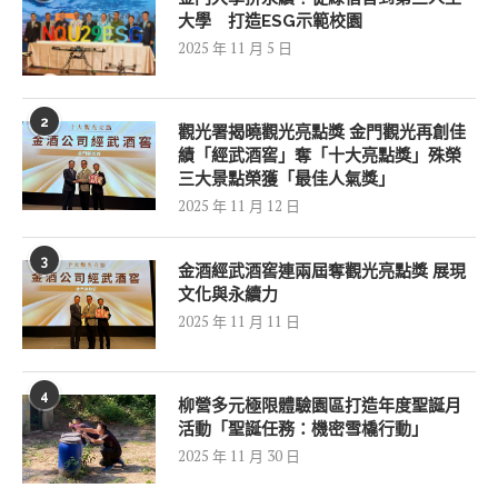
大學 打造ESG示範校園
2025 年 11 月 5 日
2
觀光署揭曉觀光亮點獎 金門觀光再創佳
績「經武酒窖」奪「十大亮點獎」殊榮
三大景點榮獲「最佳人氣獎」
2025 年 11 月 12 日
3
金酒經武酒窖連兩屆奪觀光亮點獎 展現
文化與永續力
2025 年 11 月 11 日
4
柳營多元極限體驗園區打造年度聖誕月
活動「聖誕任務：機密雪橇行動」
2025 年 11 月 30 日