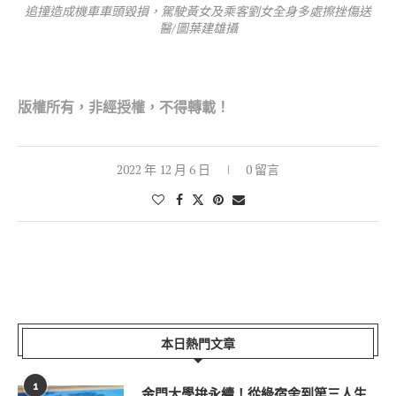
追撞造成機車車頭毀損，駕駛黃女及乘客劉女全身多處擦挫傷送
醫/圖葉建雄攝
版權所有，非經授權，不得轉載！
2022 年 12 月 6 日
0 留言
本日熱門文章
1
金門大學拚永續！從綠宿舍到第三人生