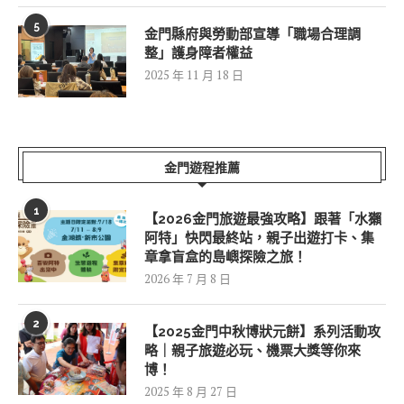
5
金門縣府與勞動部宣導「職場合理調
整」護身障者權益
2025 年 11 月 18 日
金門遊程推薦
1
【2026金門旅遊最強攻略】跟著「水獺
阿特」快閃最終站，親子出遊打卡、集
章拿盲盒的島嶼探險之旅！
2026 年 7 月 8 日
2
【2025金門中秋博狀元餅】系列活動攻
略｜親子旅遊必玩、機票大獎等你來
博！
2025 年 8 月 27 日