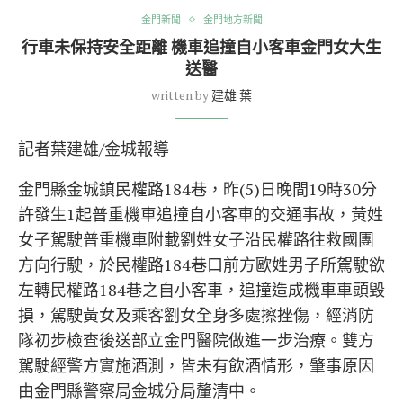
金門新聞
金門地方新聞
行車未保持安全距離 機車追撞自小客車金門女大生
送醫
written by
建雄 葉
記者葉建雄/金城報導
金門縣金城鎮民權路184巷，昨(5)日晚間19時30分
許發生1起普重機車追撞自小客車的交通事故，黃姓
女子駕駛普重機車附載劉姓女子沿民權路往救國團
方向行駛，於民權路184巷口前方歐姓男子所駕駛欲
左轉民權路184巷之自小客車，追撞造成機車車頭毀
損，駕駛黃女及乘客劉女全身多處擦挫傷，經消防
隊初步檢查後送部立金門醫院做進一步治療。雙方
駕駛經警方實施酒測，皆未有飲酒情形，肇事原因
由金門縣警察局金城分局釐清中。