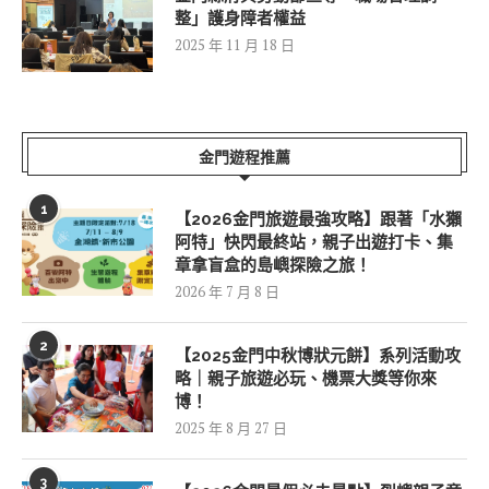
整」護身障者權益
2025 年 11 月 18 日
金門遊程推薦
1
【2026金門旅遊最強攻略】跟著「水獺
阿特」快閃最終站，親子出遊打卡、集
章拿盲盒的島嶼探險之旅！
2026 年 7 月 8 日
2
【2025金門中秋博狀元餅】系列活動攻
略｜親子旅遊必玩、機票大獎等你來
博！
2025 年 8 月 27 日
3