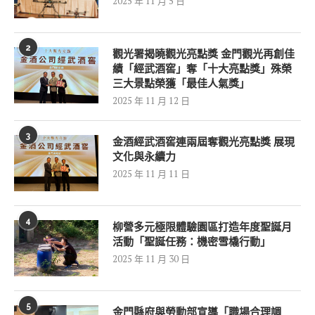
2025 年 11 月 5 日
2
觀光署揭曉觀光亮點獎 金門觀光再創佳
績「經武酒窖」奪「十大亮點獎」殊榮
三大景點榮獲「最佳人氣獎」
2025 年 11 月 12 日
3
金酒經武酒窖連兩屆奪觀光亮點獎 展現
文化與永續力
2025 年 11 月 11 日
4
柳營多元極限體驗園區打造年度聖誕月
活動「聖誕任務：機密雪橇行動」
2025 年 11 月 30 日
5
金門縣府與勞動部宣導「職場合理調