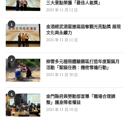
三大景點榮獲「最佳人氣獎」
2025 年 11 月 12 日
3
金酒經武酒窖連兩屆奪觀光亮點獎 展現
文化與永續力
2025 年 11 月 11 日
4
柳營多元極限體驗園區打造年度聖誕月
活動「聖誕任務：機密雪橇行動」
2025 年 11 月 30 日
5
金門縣府與勞動部宣導「職場合理調
整」護身障者權益
2025 年 11 月 18 日