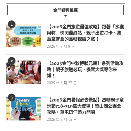
金門遊程推薦
1
【2026金門旅遊最強攻略】跟著「水獺
阿特」快閃最終站，親子出遊打卡、集
章拿盲盒的島嶼探險之旅！
2026 年 7 月 8 日
2
【2025金門中秋博狀元餅】系列活動攻
略｜親子旅遊必玩、機票大獎等你來
博！
2025 年 8 月 27 日
3
【2026金門暑假必去景點】烈嶼親子童
玩節718-719盛大登場！習山湖公園全
攻略，草屯囝仔熱力開唱
2026 年 7 月 15 日