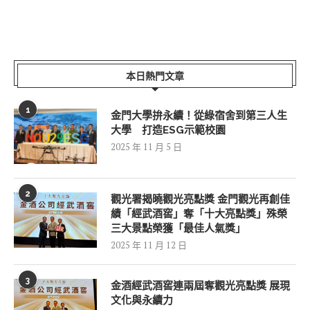
本日熱門文章
1
金門大學拚永續！從綠宿舍到第三人生
大學 打造ESG示範校園
2025 年 11 月 5 日
2
觀光署揭曉觀光亮點獎 金門觀光再創佳
績「經武酒窖」奪「十大亮點獎」殊榮
三大景點榮獲「最佳人氣獎」
2025 年 11 月 12 日
3
金酒經武酒窖連兩屆奪觀光亮點獎 展現
文化與永續力