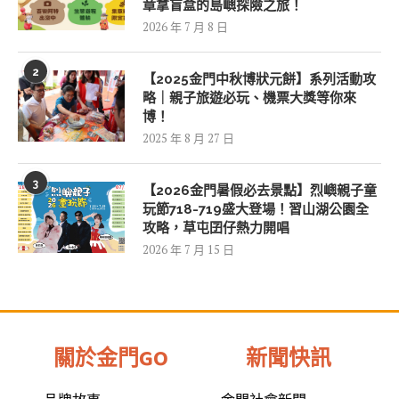
章拿盲盒的島嶼探險之旅！
2026 年 7 月 8 日
2
【2025金門中秋博狀元餅】系列活動攻
略｜親子旅遊必玩、機票大獎等你來
博！
2025 年 8 月 27 日
3
【2026金門暑假必去景點】烈嶼親子童
玩節718-719盛大登場！習山湖公園全
攻略，草屯囝仔熱力開唱
2026 年 7 月 15 日
關於金門GO
新聞快訊