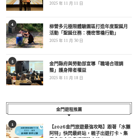
2025 年 11 月 11 日
4
柳營多元極限體驗園區打造年度聖誕月
活動「聖誕任務：機密雪橇行動」
2025 年 11 月 30 日
5
金門縣府與勞動部宣導「職場合理調
整」護身障者權益
2025 年 11 月 18 日
金門遊程推薦
1
【2026金門旅遊最強攻略】跟著「水獺
阿特」快閃最終站，親子出遊打卡、集