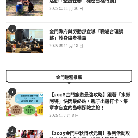
活動「聖誕任務：機密雪橇行動」
2025 年 11 月 30 日
5
金門縣府與勞動部宣導「職場合理調
整」護身障者權益
2025 年 11 月 18 日
金門遊程推薦
1
【2026金門旅遊最強攻略】跟著「水獺
阿特」快閃最終站，親子出遊打卡、集
章拿盲盒的島嶼探險之旅！
2026 年 7 月 8 日
2
【2025金門中秋博狀元餅】系列活動攻