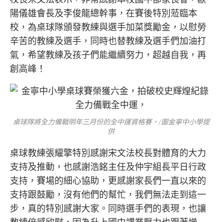
陽儀雄會長及李俊龍總幹事，在賽後特別蒞臨本
校，為桌球隊頒發教練與選手加菜獎勵金，以慰勞
辛苦的教練及選手，同時也替教練及選手們加油打
氣，希望教練及孩子們能繼續努力，超越自我，再
創高峰！
桌球隊將全力備戰明年三月份的全中運資格賽，/圖金寧中小學提
供
桌球教練張耀擎特別感謝宋文法校長對體育的大力
支持及推動，也感謝浩銘主任及仲宇組長平日行政
支持，賽場的細心協助，更感謝家長們一直以來的
支持跟鼓勵，沒有他們的幫忙，我們無法走到這一
步，真的特別感謝大家。同時選手們的表現，也讓
教練倍感欣慰，因為升上國中課業壓力也跟著增