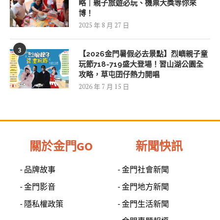
略｜親子旅遊必玩、機票大獎等你來
博！
2025 年 8 月 27 日
3
【2026金門暑假必去景點】烈嶼親子童
玩節718-719盛大登場！習山湖公園全
攻略，草屯囝仔熱力開唱
2026 年 7 月 15 日
關於金門GO
新聞快訊
- 品牌故事
- 金門社會新聞
- 金門影音
- 金門地方新聞
- 隱私權政策
- 金門生活新聞