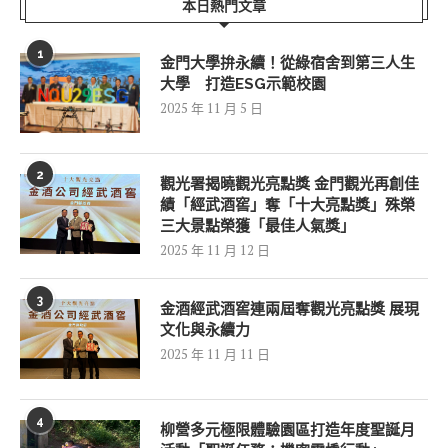
本日熱門文章
1
金門大學拚永續！從綠宿舍到第三人生
大學 打造ESG示範校園
2025 年 11 月 5 日
2
觀光署揭曉觀光亮點獎 金門觀光再創佳
績「經武酒窖」奪「十大亮點獎」殊榮
三大景點榮獲「最佳人氣獎」
2025 年 11 月 12 日
3
金酒經武酒窖連兩屆奪觀光亮點獎 展現
文化與永續力
2025 年 11 月 11 日
4
柳營多元極限體驗園區打造年度聖誕月