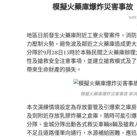
模擬火藥庫爆炸災害事故
writ
地區日前發生火藥庫附近工寮火警案件，消防
力壓制火勢，避免波及鄰近之火藥庫造成更大
分隊於9月28日15時於本縣民間之火藥庫辦
性及搶救安全注意事項，並建立搶救模式及了
帶來生命財產的損失。
模擬火藥庫爆炸災害事故 寧
本次演練情境設定為存放雷管及引爆索之庫房
及到附近存放乳膠炸藥之倉庫，隨時可能引爆
分隊、金城分隊出動各式救災車輛8輛及搶救人
不足且道路僅單向通行，水源補給困難，應迅