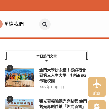
聯絡我們
本日熱門文章
1
金門大學拚永續！從綠宿舍
到第三人生大學 打造ESG
示範校園
2025 年 11 月 5 日
航班
2
觀光署揭曉觀光亮點獎 金門
觀光再創佳績「經武酒窖」