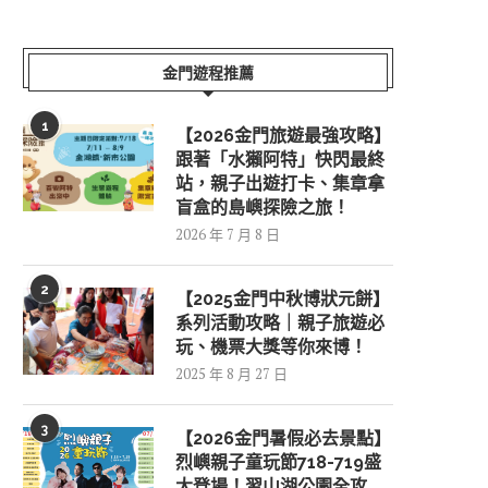
金門遊程推薦
1
【2026金門旅遊最強攻略】
跟著「水獺阿特」快閃最終
站，親子出遊打卡、集章拿
盲盒的島嶼探險之旅！
2026 年 7 月 8 日
2
【2025金門中秋博狀元餅】
系列活動攻略｜親子旅遊必
玩、機票大獎等你來博！
2025 年 8 月 27 日
3
【2026金門暑假必去景點】
烈嶼親子童玩節718-719盛
大登場！習山湖公園全攻