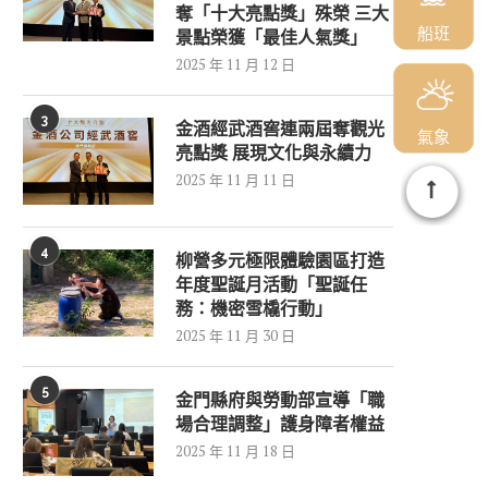
奪「十大亮點獎」殊榮 三大
船班
景點榮獲「最佳人氣獎」
2025 年 11 月 12 日
3
金酒經武酒窖連兩屆奪觀光
氣象
亮點獎 展現文化與永續力
2025 年 11 月 11 日
4
柳營多元極限體驗園區打造
年度聖誕月活動「聖誕任
務：機密雪橇行動」
2025 年 11 月 30 日
5
金門縣府與勞動部宣導「職
場合理調整」護身障者權益
2025 年 11 月 18 日