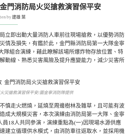
 金門消防局火災搶救演習保平安
ten by
建雄 葉
局立即出動大量消防人車前往現場搶救，以優勢消防
災情及損失，有鑑於此，金門縣消防局第一大隊金寧
理大隊組合演練，藉此瞭解該場所爆炸物存放位置、特
解動線、熟悉災害風險及提升應變能力，減少災害所
消火災搶救演習保平安/圖金寧消防隊提供
不慎走火燃燒，延燒至周邊樹林及雜草，且可能有波
造成大規模災害，本次演練由消防局第一大隊、金寧
員18人共同參演，演練重點為(一)因現場水源供應
速建立循環供水模式，由消防車往返取水，並採用機