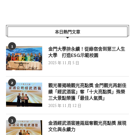
本日熱門文章
1
金門大學拚永續！從綠宿舍到第三人生
大學 打造ESG示範校園
2025 年 11 月 5 日
2
觀光署揭曉觀光亮點獎 金門觀光再創佳
績「經武酒窖」奪「十大亮點獎」殊榮
三大景點榮獲「最佳人氣獎」
2025 年 11 月 12 日
3
金酒經武酒窖連兩屆奪觀光亮點獎 展現
文化與永續力