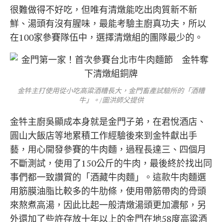
很難做得不好吃，但唯有清燉能吃出肉質新不新
鮮、湯頭有沒有腥味，最能考驗主廚真功夫，所以
在100家參賽隊伍中，選擇清燉組的團隊最少的。
金牪主打使用從小吃高粱酒糟長大，金門畜產試驗所的「酒糟
牛」。/圖洪師父提供
金牪主廚吳顯成本身就是金門子弟，在君悅酒店、
圓山大飯店等地累積工作經驗後來到金牪獻出手
藝，用心開發參賽的牛肉麵，過程長達三、四個月
不斷測試，使用了150公斤的牛肉，最後終於找出同
事們都一致讚賞的「酒藏牛肉麵」。這款牛肉麵選
用筋膜油脂比較多的牛肋條，使用帶筋帶肉的骨頭
來熬煮高湯，因此比起一般清燉湯頭更加濃郁，另
外還加了些許存放十年以上的金門在地58度高粱酒