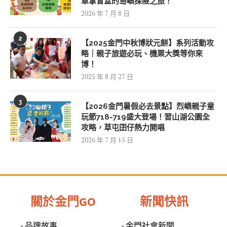
章拿盲盒的島嶼探險之旅！
2026 年 7 月 8 日
2
【2025金門中秋博狀元餅】系列活動攻
略｜親子旅遊必玩、機票大獎等你來
博！
2025 年 8 月 27 日
3
【2026金門暑假必去景點】烈嶼親子童
玩節718-719盛大登場！習山湖公園全
攻略，草屯囝仔熱力開唱
2026 年 7 月 15 日
關於金門GO
新聞快訊
- 品牌故事
- 金門社會新聞