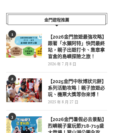
金門遊程推薦
1
【2026金門旅遊最強攻略】
跟著「水獺阿特」快閃最終
站，親子出遊打卡、集章拿
盲盒的島嶼探險之旅！
2026 年 7 月 8 日
2
【2025金門中秋博狀元餅】
系列活動攻略｜親子旅遊必
玩、機票大獎等你來博！
2025 年 8 月 27 日
3
【2026金門暑假必去景點】
烈嶼親子童玩節718-719盛
大登場！習山湖公園全攻