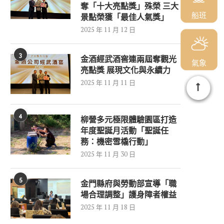
奪「十大亮點獎」殊榮 三大
船班
景點榮獲「最佳人氣獎」
2025 年 11 月 12 日
3
金酒經武酒窖連兩屆奪觀光
氣象
亮點獎 展現文化與永續力
2025 年 11 月 11 日
4
柳營多元極限體驗園區打造
年度聖誕月活動「聖誕任
務：機密雪橇行動」
2025 年 11 月 30 日
5
金門縣府與勞動部宣導「職
場合理調整」護身障者權益
2025 年 11 月 18 日