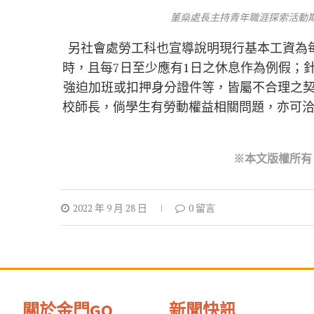
董燊處長主持青年職涯探索活動
另社會處勞工科也宣導說明現行基本工資為每
時，且每7日至少應有1日之休息作為例假；
強迫加班或扣押身分證件等，皆屬不合理之
校師長，倘學生有勞動權益相關問題，亦可洽詢社
※本文版權所有
2022 年 9 月 28 日
0 留言
關於金門GO
新聞快訊