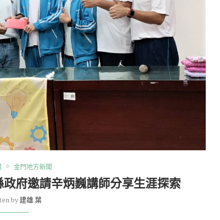
聞
金門地方新聞
縣政府邀請辛炳巍講師分享生涯探索
ten by
建雄 葉