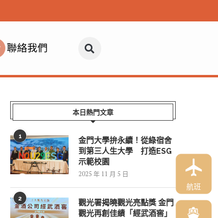
聯絡我們
本日熱門文章
1
金門大學拚永續！從綠宿舍
到第三人生大學 打造ESG
示範校園
2025 年 11 月 5 日
航班
2
觀光署揭曉觀光亮點獎 金門
觀光再創佳績「經武酒窖」