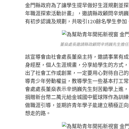
金門縣政府為了讓學生提早做好生涯規劃並探
年職涯探索活動計畫』，邀請縣政顧問辛炳巍
有初步認識及規劃，共吸引120餘名學生參加
董燊處長邀請縣政顧問辛炳巍先生擔任
該宣導會由社會處長董燊主持，邀請事業有成
身經歷，個人生涯規畫，分享給學生的方式，
出了社會工作或創業，一定要用心對待自己的
導青少年勞動權益，教導學生一些基本打工常
會處處長董燊表示辛炳巍先生刻苦勵學上進，
捐贈新台幣二萬元給金城國中籃球隊作為訓練
做職涯引導，並期許青年學子能建立積極正向
想走的路。