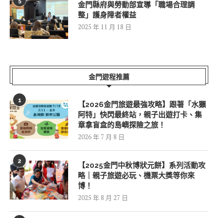
5
金門縣府與勞動部宣導「職場合理調
整」護身障者權益
2025 年 11 月 18 日
金門遊程推薦
1
【2026金門旅遊最強攻略】跟著「水獺
阿特」快閃最終站，親子出遊打卡、集
章拿盲盒的島嶼探險之旅！
2026 年 7 月 8 日
2
【2025金門中秋博狀元餅】系列活動攻
略｜親子旅遊必玩、機票大獎等你來
博！
2025 年 8 月 27 日