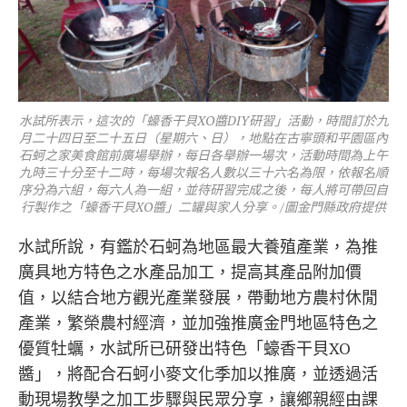
水試所表示，這次的「蠔香干貝XO醬DIY研習」活動，時間訂於九
月二十四日至二十五日（星期六、日），地點在古寧頭和平園區內
石蚵之家美食館前廣場舉辦，每日各舉辦一場次，活動時間為上午
九時三十分至十二時，每場次報名人數以三十六名為限，依報名順
序分為六組，每六人為一組，並待研習完成之後，每人將可帶回自
行製作之「蠔香干貝XO醬」二罐與家人分享。/圖金門縣政府提供
水試所說，有鑑於石蚵為地區最大養殖產業，為推
廣具地方特色之水產品加工，提高其產品附加價
值，以結合地方觀光產業發展，帶動地方農村休閒
產業，繁榮農村經濟，並加強推廣金門地區特色之
優質牡蠣，水試所已研發出特色「蠔香干貝XO
醬」，將配合石蚵小麥文化季加以推廣，並透過活
動現場教學之加工步驟與民眾分享，讓鄉親經由課