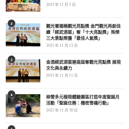
2025 年 11 月 5 日
2
觀光署揭曉觀光亮點獎 金門觀光再創佳
績「經武酒窖」奪「十大亮點獎」殊榮
三大景點榮獲「最佳人氣獎」
2025 年 11 月 12 日
3
金酒經武酒窖連兩屆奪觀光亮點獎 展現
文化與永續力
2025 年 11 月 11 日
4
柳營多元極限體驗園區打造年度聖誕月
活動「聖誕任務：機密雪橇行動」
2025 年 11 月 30 日