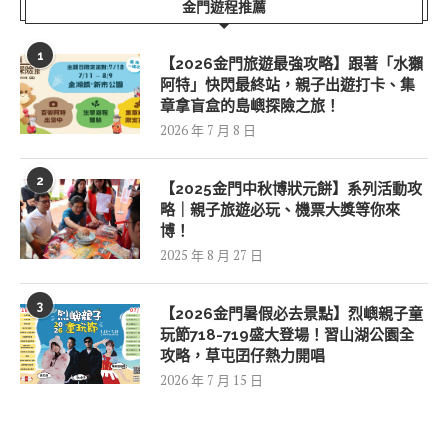
金門遊程推薦
1
【2026金門旅遊最強攻略】跟著「水獺
阿特」快閃最終站，親子出遊打卡、集
章拿盲盒的島嶼探險之旅！
2026 年 7 月 8 日
2
【2025金門中秋博狀元餅】系列活動攻
略｜親子旅遊必玩、機票大獎等你來
博！
2025 年 8 月 27 日
3
【2026金門暑假必去景點】烈嶼親子童
玩節718-719盛大登場！習山湖公園全
攻略，草屯囝仔熱力開唱
2026 年 7 月 15 日