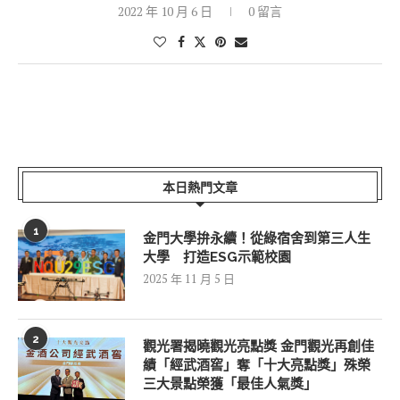
2022 年 10 月 6 日
0 留言
本日熱門文章
1
金門大學拚永續！從綠宿舍到第三人生
大學 打造ESG示範校園
2025 年 11 月 5 日
2
觀光署揭曉觀光亮點獎 金門觀光再創佳
績「經武酒窖」奪「十大亮點獎」殊榮
三大景點榮獲「最佳人氣獎」