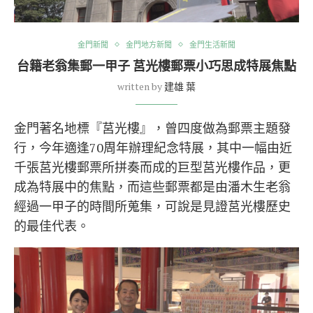
金門新聞
金門地方新聞
金門生活新聞
台籍老翁集郵一甲子 莒光樓郵票小巧思成特展焦點
written by
建雄 葉
金門著名地標『莒光樓』，曾四度做為郵票主題發
行，今年適逢70周年辦理紀念特展，其中一幅由近
千張莒光樓郵票所拼奏而成的巨型莒光樓作品，更
成為特展中的焦點，而這些郵票都是由潘木生老翁
經過一甲子的時間所蒐集，可說是見證莒光樓歷史
的最佳代表。