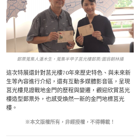
郵票蒐集人潘木生，蒐集半甲子莒光樓郵票/圖翁朝林攝
這次特展還針對莒光樓70年來歷史特色、與未來新
生等內容進行介紹，還有互動多媒體影音區，呈現
莒光樓見證戰地金門的歷程與變遷，觀迎欣賞莒光
樓造型郵票外，也感受煥然一新的金門地標莒光
樓。
※本文版權所有，非經授權，不得轉載！