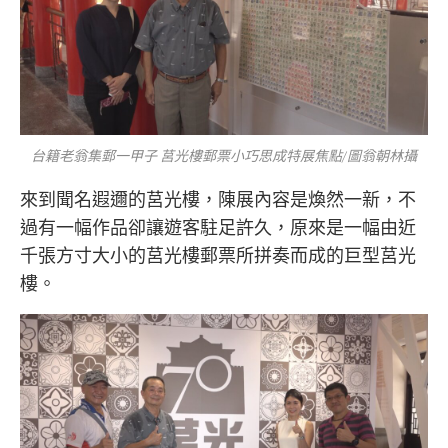
台籍老翁集郵一甲子 莒光樓郵票小巧思成特展焦點/圖翁朝林攝
來到聞名遐邇的莒光樓，陳展內容是煥然一新，不
過有一幅作品卻讓遊客駐足許久，原來是一幅由近
千張方寸大小的莒光樓郵票所拼奏而成的巨型莒光
樓。