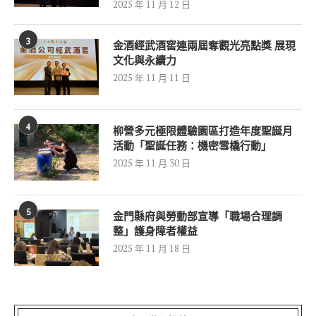
2025 年 11 月 12 日
3
金酒經武酒窖連兩屆奪觀光亮點獎 展現
文化與永續力
2025 年 11 月 11 日
4
柳營多元極限體驗園區打造年度聖誕月
活動「聖誕任務：機密雪橇行動」
2025 年 11 月 30 日
5
金門縣府與勞動部宣導「職場合理調
整」護身障者權益
2025 年 11 月 18 日