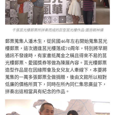
千張莒光樓郵票所拼奏而成的巨型莒光樓作品/圖翁朝林攝
郵票蒐集人潘木生，從民國46年左右開始蒐集莒光
樓郵票，這次適逢莒光樓落成70周年，特別將早期
通訊不發達時，有家書抵萬金之稱且得來不易的莒
光樓郵票、愛國獎券等做為陳展內容。莒光樓郵票
造型作品是在因緣際會及女兒友人牽線下，本要將
蒐集的一萬多張郵票全做捐贈，後由文館所以相對
低廉的價格所買下，同時在所內同仁集思廣益下，
拼奏出這相當具有紀念的作品。