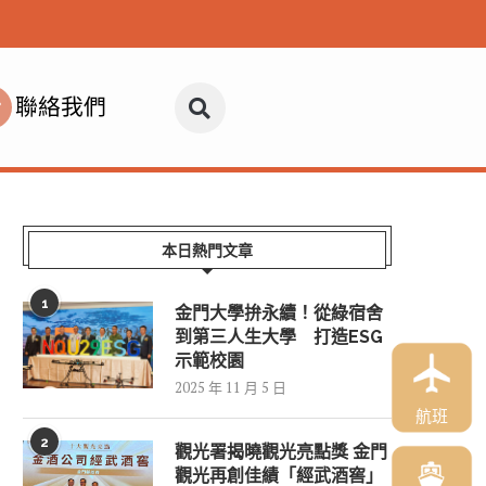
聯絡我們
本日熱門文章
1
金門大學拚永續！從綠宿舍
到第三人生大學 打造ESG
示範校園
2025 年 11 月 5 日
航班
2
觀光署揭曉觀光亮點獎 金門
觀光再創佳績「經武酒窖」