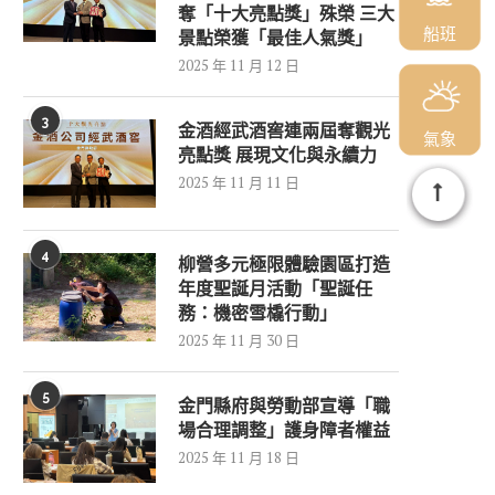
奪「十大亮點獎」殊榮 三大
船班
景點榮獲「最佳人氣獎」
2025 年 11 月 12 日
3
金酒經武酒窖連兩屆奪觀光
氣象
亮點獎 展現文化與永續力
2025 年 11 月 11 日
4
柳營多元極限體驗園區打造
年度聖誕月活動「聖誕任
務：機密雪橇行動」
2025 年 11 月 30 日
5
金門縣府與勞動部宣導「職
場合理調整」護身障者權益
2025 年 11 月 18 日