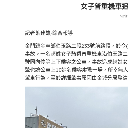
女子普重機車追
writ
記者葉建雄/綜合報導
金門縣金寧鄉伯玉路二段233號前路段，於今(
事故。一名趙姓女子騎乘普重機車沿伯玉路二
駛同向停等上下乘客之公車，事故造成趙姓女
聲也讓公車上10餘名乘客虛驚一場，所幸無
駕車行為，至於詳細肇事原因由金城分局釐清