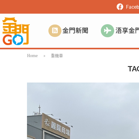
Face
金門新聞
浯享金
Home
»
重機車
TA