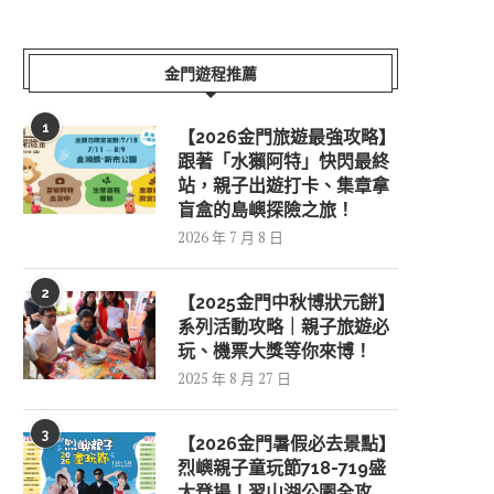
金門遊程推薦
1
【2026金門旅遊最強攻略】
跟著「水獺阿特」快閃最終
站，親子出遊打卡、集章拿
盲盒的島嶼探險之旅！
2026 年 7 月 8 日
2
【2025金門中秋博狀元餅】
系列活動攻略｜親子旅遊必
玩、機票大獎等你來博！
2025 年 8 月 27 日
3
【2026金門暑假必去景點】
烈嶼親子童玩節718-719盛
大登場！習山湖公園全攻