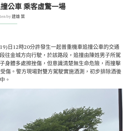
撞公車 乘客虛驚一場
ten by
建雄 葉
19)日12時20分許發生一起普重機車追撞公車的交通
段往金城方向行駛，於該路段，追撞由陳姓男子所駕
子身體多處擦挫傷，但意識清楚無生命危險，而撞擊
人受傷。警方現場對雙方駕駛實施酒測，初步排除酒後
中。