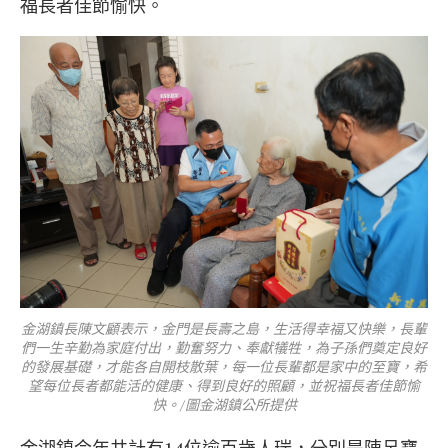
福長者佳節愉快。
金湖鎮長陳文顧表示，金門是長壽之島，生活得幸福又快樂，長輩
們一生辛勤為家庭付出，勤奮努力、奉獻犠牲，為子孫們奠定良好
的發展基礎，才能各自開枝散葉，每一位長輩都是家中的至寶，希
望每位長者都能活的健康、得到良好的照顧，並祝福長者佳節愉
快。/圖金湖鎮公所提供