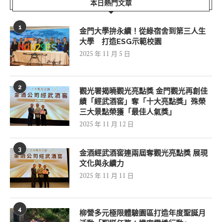
本日熱門文章
1
金門大學拚永續！從綠宿舍到第三人生
大學 打造ESG示範校園
2025 年 11 月 5 日
2
觀光署揭曉觀光亮點獎 金門觀光再創佳
績「經武酒窖」奪「十大亮點獎」殊榮
三大景點榮獲「最佳人氣獎」
2025 年 11 月 12 日
3
金酒經武酒窖連兩屆奪觀光亮點獎 展現
文化與永續力
2025 年 11 月 11 日
4
柳營多元極限體驗園區打造年度聖誕月