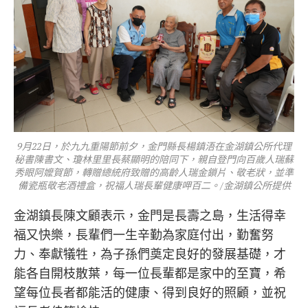
9月22日，於九九重陽節前夕，金門縣長楊鎮浯在金湖鎮公所代理
秘書陳書文、瓊林里里長蔡顯明的陪同下，親自登門向百歲人瑞蘇
秀眼阿嬤賀節，轉贈總統府致贈的高齡人瑞金鎖片、敬老狀，並準
備瓷瓶敬老酒禮盒，祝福人瑞長輩健康呷百二。/金湖鎮公所提供
金湖鎮長陳文顧表示，金門是長壽之島，生活得幸
福又快樂，長輩們一生辛勤為家庭付出，勤奮努
力、奉獻犠牲，為子孫們奠定良好的發展基礎，才
能各自開枝散葉，每一位長輩都是家中的至寶，希
望每位長者都能活的健康、得到良好的照顧，並祝