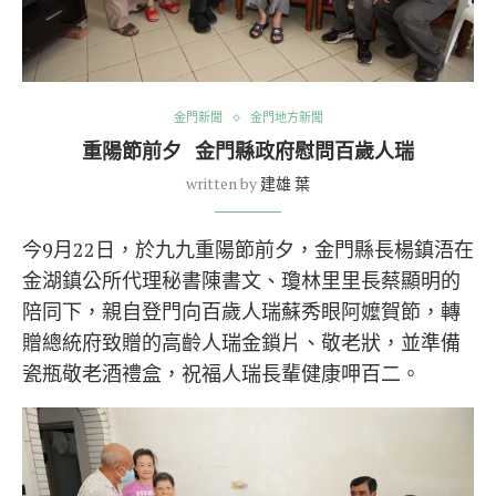
金門新聞
金門地方新聞
重陽節前夕 金門縣政府慰問百歲人瑞
written by
建雄 葉
今9月22日，於九九重陽節前夕，金門縣長楊鎮浯在
金湖鎮公所代理秘書陳書文、瓊林里里長蔡顯明的
陪同下，親自登門向百歲人瑞蘇秀眼阿嬤賀節，轉
贈總統府致贈的高齡人瑞金鎖片、敬老狀，並準備
瓷瓶敬老酒禮盒，祝福人瑞長輩健康呷百二。