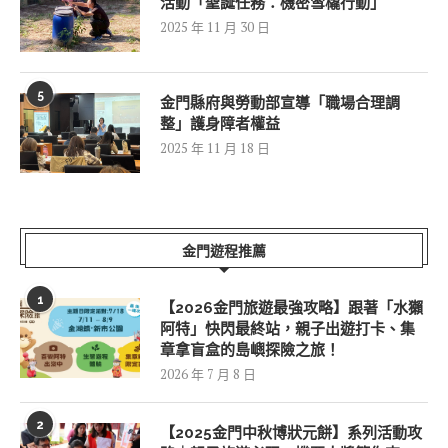
活動「聖誕任務：機密雪橇行動」
2025 年 11 月 30 日
5
金門縣府與勞動部宣導「職場合理調
整」護身障者權益
2025 年 11 月 18 日
金門遊程推薦
1
【2026金門旅遊最強攻略】跟著「水獺
阿特」快閃最終站，親子出遊打卡、集
章拿盲盒的島嶼探險之旅！
2026 年 7 月 8 日
2
【2025金門中秋博狀元餅】系列活動攻