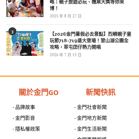
略｜親子旅遊必玩、機票大獎等你來
博！
2025 年 8 月 27 日
3
【2026金門暑假必去景點】烈嶼親子童
玩節718-719盛大登場！習山湖公園全
攻略，草屯囝仔熱力開唱
2026 年 7 月 15 日
關於金門GO
新聞快訊
- 品牌故事
- 金門社會新聞
- 金門影音
- 金門地方新聞
- 隱私權政策
- 金門生活新聞