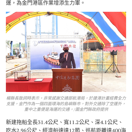
運，為金門港區作業增添生力軍。
楊縣長致詞時表示，非常感謝交通部航港局，於建港計畫經費全力
支援，金門作為一個四面環海的島嶼縣市，對外交通除了空運外，
重中之重便是海運的交通，/圖金門縣政府提供
新建拖船全長31.4公尺、寬11.2公尺、深4.1公尺、
吃水2.96公尺、經濟船速達12節、巡航距離達400海