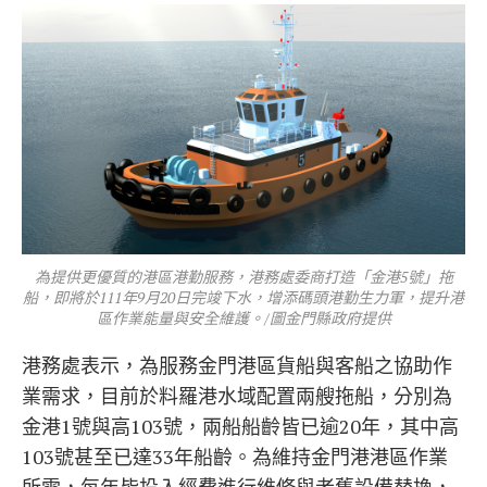
為提供更優質的港區港勤服務，港務處委商打造「金港5號」拖
船，即將於111年9月20日完竣下水，增添碼頭港勤生力軍，提升港
區作業能量與安全維護。/圖金門縣政府提供
港務處表示，為服務金門港區貨船與客船之協助作
業需求，目前於料羅港水域配置兩艘拖船，分別為
金港1號與高103號，兩船船齡皆已逾20年，其中高
103號甚至已達33年船齡。為維持金門港港區作業
所需，每年皆投入經費進行維修與老舊設備替換，