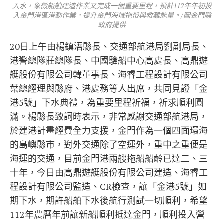
入水，象徵船舶建造作業又完成一個重要里程，預計112年年初投
入金門港區港勤作業，提升金門海域拖帶與救難能量。/圖金門縣
政府提供
20日上午由楊鎮浯縣長、交通部航港局劉副局長、
港警總隊莊總隊長、中國驗船中心高處長、高鼎遊
艇股份有限公司韓董事長、海睿工程設計有限公司
葉總經理與縣府、港處務等人出席，共同見證「金
港5號」下水典禮，為重要里程祈福，祈求順利圓
滿。楊縣長致詞時表示，非常感謝交通部航港局，
於建港計畫經費全力支援，金門作為一個四面環海
的島嶼縣市，對外交通除了空運外，重中之重便是
海運的交通，目前金門港兩艘拖船船齡已達二、三
十年，今日由高鼎遊艇股份有限公司建造、海睿工
程設計有限公司監造、CR檢查，讓「金港5號」如
期下水，期許船舶下水後航行測試一切順利，希望
112年農曆年前讓新船順利抵達金門，順利投入營