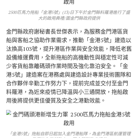
2500匹馬力拖船「金港5號」(13)日下午於金門縣料羅港進行了盛
大的啟用典禮/圖金門縣政府提供
金門縣政府謝秘書長世傑表示，為服務金門港區貨
船與客船之協助作業需求，推動「金港5號」建造以
汰換高103號，提升港區作業與安全效能，降低老舊
設備維運費用，全新拖船的高機動性與穩定性可減
少客貨船靠離碼頭作業時間及強化靠泊安全。「金
港5號」建造案在港務處與建造設計專業技術團隊和
合作夥伴辛勤工作努力下，提前完成並交付至金門
料羅港，為近來疫情已降溫與小三通開放，拖船啟
用後將提供更佳優質及安全之港勤效能。
「金港5號」拖船自即日起加入金門港船隊，為金門港區航運管理