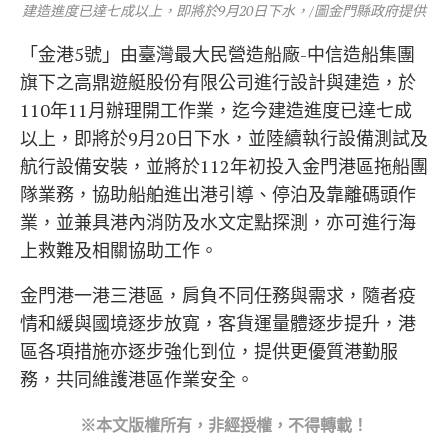
建造進度已達七成以上，即將於9月20日下水，/圖金門縣政府提供
「金港5號」由臺灣最大民營造船廠-中信造船集團
旗下之高鼎遊艇股份有限公司進行設計與建造，於
110年11月辦理開工作業，迄今建造進度已達七成
以上，即將於9月20日下水，並陸續執行設備測試及
航行設備安裝，並將於112年初投入金門港區拖船團
隊業務，協助船舶進出港引導、停泊及靠離碼頭作
業，並兼具港內消防及水文定點探測，亦可進行海
上救難及相關協助工作。
金門港一港三港區，肩負不同任務與需求，隨者疫
情和緩與國境逐步放寬，客貨運量體逐步提升，港
區各項措施亦逐步強化到位，提供更優質港勤服
務，共同維護港區作業安全。
※本文版權所有，非經授權，不得轉載！