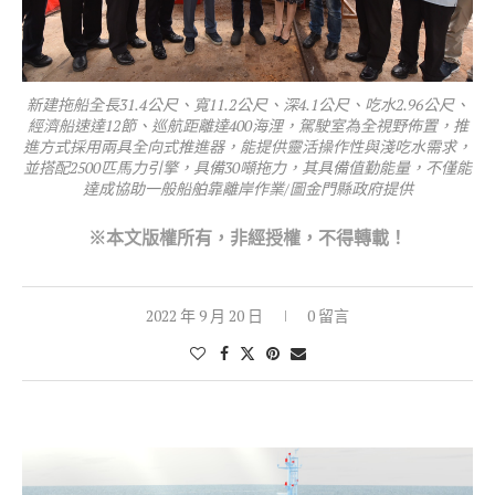
新建拖船全長31.4公尺、寬11.2公尺、深4.1公尺、吃水2.96公尺、
經濟船速達12節、巡航距離達400海浬，駕駛室為全視野佈置，推
進方式採用兩具全向式推進器，能提供靈活操作性與淺吃水需求，
並搭配2500匹馬力引擎，具備30噸拖力，其具備值勤能量，不僅能
達成協助一般船舶靠離岸作業/圖金門縣政府提供
※本文版權所有，非經授權，不得轉載！
2022 年 9 月 20 日
0 留言