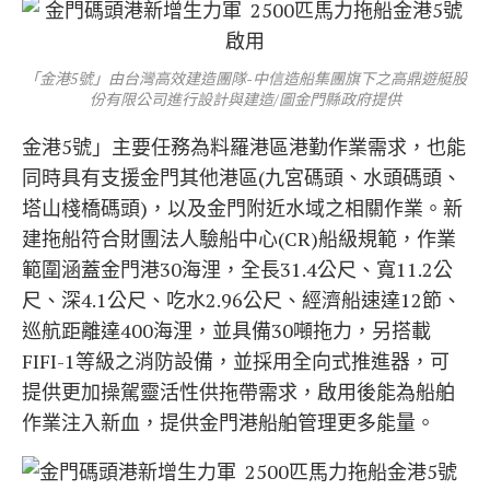
「金港5號」由台灣高效建造團隊-中信造船集團旗下之高鼎遊艇股
份有限公司進行設計與建造/圖金門縣政府提供
金港5號」主要任務為料羅港區港勤作業需求，也能
同時具有支援金門其他港區(九宮碼頭、水頭碼頭、
塔山棧橋碼頭)，以及金門附近水域之相關作業。新
建拖船符合財團法人驗船中心(CR)船級規範，作業
範圍涵蓋金門港30海浬，全長31.4公尺、寬11.2公
尺、深4.1公尺、吃水2.96公尺、經濟船速達12節、
巡航距離達400海浬，並具備30噸拖力，另搭載
FIFI-1等級之消防設備，並採用全向式推進器，可
提供更加操駕靈活性供拖帶需求，啟用後能為船舶
作業注入新血，提供金門港船舶管理更多能量。