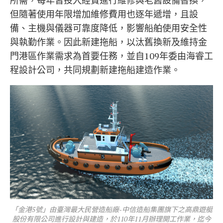
但隨著使用年限增加維修費用也逐年遞增，且設
備、主機與儀器可靠度降低，影響船舶使用安全性
與執勤作業。因此新建拖船，以汰舊換新及維持金
門港區作業需求為首要任務，並自109年委由海睿工
程設計公司，共同規劃新建拖船建造作業。
「金港5號」由臺灣最大民營造船廠-中信造船集團旗下之高鼎遊艇
股份有限公司進行設計與建造，於110年11月辦理開工作業，迄今