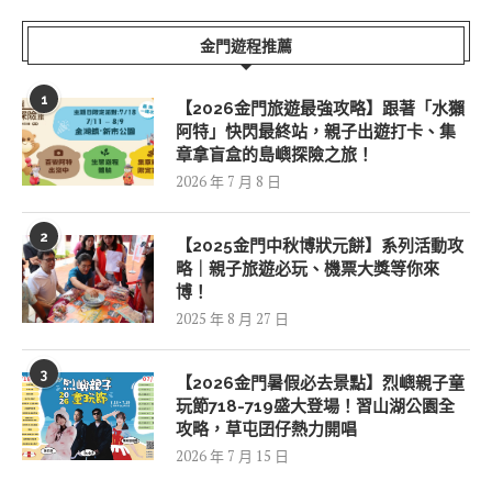
金門遊程推薦
1
【2026金門旅遊最強攻略】跟著「水獺
阿特」快閃最終站，親子出遊打卡、集
章拿盲盒的島嶼探險之旅！
2026 年 7 月 8 日
2
【2025金門中秋博狀元餅】系列活動攻
略｜親子旅遊必玩、機票大獎等你來
博！
2025 年 8 月 27 日
3
【2026金門暑假必去景點】烈嶼親子童
玩節718-719盛大登場！習山湖公園全
攻略，草屯囝仔熱力開唱
2026 年 7 月 15 日