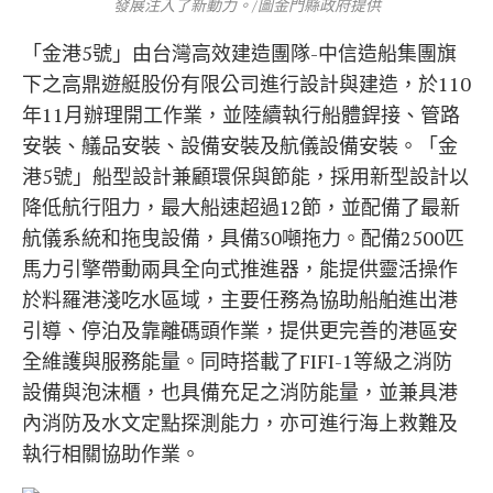
發展注入了新動力。/圖金門縣政府提供
「金港5號」由台灣高效建造團隊-中信造船集團旗
下之高鼎遊艇股份有限公司進行設計與建造，於110
年11月辦理開工作業，並陸續執行船體銲接、管路
安裝、艤品安裝、設備安裝及航儀設備安裝。「金
港5號」船型設計兼顧環保與節能，採用新型設計以
降低航行阻力，最大船速超過12節，並配備了最新
航儀系統和拖曳設備，具備30噸拖力。配備2500匹
馬力引擎帶動兩具全向式推進器，能提供靈活操作
於料羅港淺吃水區域，主要任務為協助船舶進出港
引導、停泊及靠離碼頭作業，提供更完善的港區安
全維護與服務能量。同時搭載了FIFI-1等級之消防
設備與泡沫櫃，也具備充足之消防能量，並兼具港
內消防及水文定點探測能力，亦可進行海上救難及
執行相關協助作業。