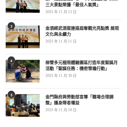
三大景點榮獲「最佳人氣獎」
2025 年 11 月 12 日
3
金酒經武酒窖連兩屆奪觀光亮點獎 展現
文化與永續力
2025 年 11 月 11 日
4
柳營多元極限體驗園區打造年度聖誕月
活動「聖誕任務：機密雪橇行動」
2025 年 11 月 30 日
5
金門縣府與勞動部宣導「職場合理調
整」護身障者權益
2025 年 11 月 18 日