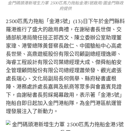
金門碼頭港新增生力軍 2500匹馬力拖船金港5號啟用/圖金門縣政
府提供
2500匹馬力拖船「金港5號」(13)日下午於金門縣料
羅港進行了盛大的啟用典禮，在謝秘書長世傑、交
通部航港局簡任技正郭西文、陳立委辦公室助理董
家瑋、港警總隊黃督察長啟仁、中國驗船中心高處
長世榮、高鼎遊艇股份有限公司顧副總經理逸卿、
海睿工程設計有限公司葉總經理大成、傑舜船舶安
全管理顧問股份有限公司總經理蕭榮發、觀光處張
處長瑞心、文化局副局長何佩舉、縣府秘書盧根
陣、港務處許處長嘉興及航商等眾多與會嘉賓見證
下，由謝秘書長剪綵揭幕啟用，表示著「金港5號」
拖船自即日起加入金門港船隊，為金門港區航運管
理發展注入了新動力。