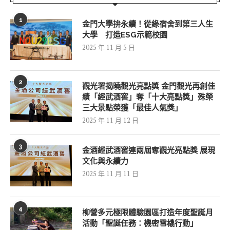
1
金門大學拚永續！從綠宿舍到第三人生
大學 打造ESG示範校園
2025 年 11 月 5 日
2
觀光署揭曉觀光亮點獎 金門觀光再創佳
績「經武酒窖」奪「十大亮點獎」殊榮
三大景點榮獲「最佳人氣獎」
2025 年 11 月 12 日
3
金酒經武酒窖連兩屆奪觀光亮點獎 展現
文化與永續力
2025 年 11 月 11 日
4
柳營多元極限體驗園區打造年度聖誕月
活動「聖誕任務：機密雪橇行動」