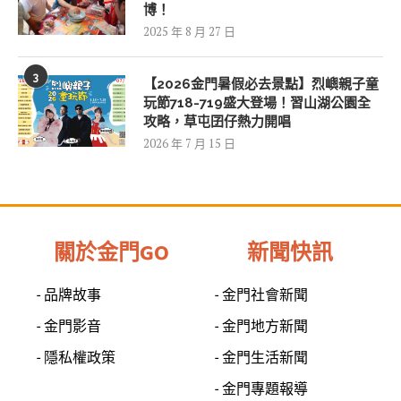
博！
2025 年 8 月 27 日
3
【2026金門暑假必去景點】烈嶼親子童
玩節718-719盛大登場！習山湖公園全
攻略，草屯囝仔熱力開唱
2026 年 7 月 15 日
關於金門GO
新聞快訊
- 品牌故事
- 金門社會新聞
- 金門影音
- 金門地方新聞
- 隱私權政策
- 金門生活新聞
- 金門專題報導