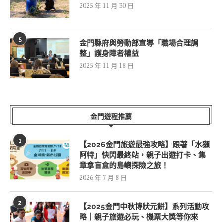
2025 年 11 月 30 日
5
金門縣府與勞動部宣導「職場合理調
整」護身障者權益
2025 年 11 月 18 日
金門遊程推薦
1
【2026金門旅遊最強攻略】跟著「水獺
阿特」快閃最終站，親子出遊打卡、集
章拿盲盒的島嶼探險之旅！
2026 年 7 月 8 日
2
【2025金門中秋博狀元餅】系列活動攻
略｜親子旅遊必玩、機票大獎等你來