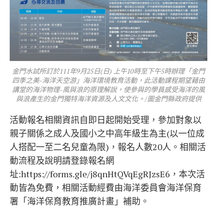
金門水試所訂於111年9月25日(日) 上午10時至下午5時辦理「金門
四季之美-海洋天空游」海洋環境教育活動，此活動課程期望藉由
講堂的海洋物理-風與浪的原理解說，使參與的學員感受海洋的風
與浪產生的金門獨特海洋資源及人文文化。/圖金門縣政府提供
活動報名相關資訊自即日起開始受理，參加對象以
親子關係之成人及國小之中高年級生為主(以一位成
人搭配一至二名兒童為限)，報名人數20人。相關活
動流程及說明請登錄報名網
址:https://forms.gle/j8qnHtQVqEgRJzsE6，本次活
動皆為免費，相關活動經費由海洋委員會海洋保育
署「海洋保育教育推廣計畫」補助。