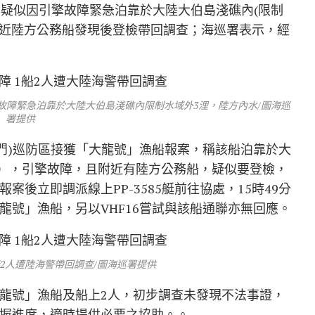
，疑似因引擎故障緊急泊靠於大陸大伯島淺礁內(限制
附近陸方公務船發現後登檢帶回調查；海巡署表示，經
故障緊急泊靠於大陸大伯島淺礁內限制水域外3浬，陸方內水/圖海巡
署提供
(金門)巡防區接獲「大龍號」漁船報案，稱該船泊靠於大
水），引擎故障，且附近有陸方公務船，疑似要登檢，
後立即調派線上PP-3585艇前往協處，15時49分
龍號」漁船，另以VHF16嘗試與該船通聯亦無回應。
船2人遭陸海警帶回調查/圖海巡署提供
龍號」漁船及船上2人，初步調查未發現不法事證，
握進度，適時提供必要之協助。。