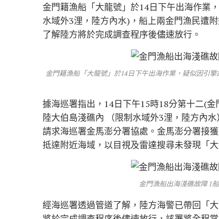
金門籍漁船「大龍號」於14日下午出海作業
水域外3浬，陸方內水)，船上兩金門漁民遭
了解陸方將於完成調查程序後儘速放行。
金門籍漁船「大龍號」於14日下午出海作業，疑似因引擎
據海巡署指出，14日下午15時18分第十二
陸大伯島淺礁內 （限制水域外3浬，陸方內
請求海巡署金馬澎分署協處。金馬澎分署接獲報案
抵達附近海域，以目視及雷達搜尋未發現「大
金門漁船出海淺礁故障 1
經海巡署透過管道了解，陸方海警已帶回「大
將於完成調查程序後儘速放行，該署將全程掌