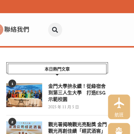
聯絡我們
本日熱門文章
1
金門大學拚永續！從綠宿舍
到第三人生大學 打造ESG
示範校園
2025 年 11 月 5 日
航班
2
觀光署揭曉觀光亮點獎 金門
觀光再創佳績「經武酒窖」