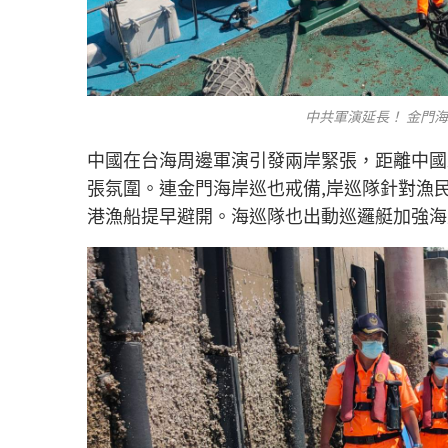
中共軍演延長！ 金門
中國在台海周邊軍演引發兩岸緊張，距離中國
張氛圍。連金門海岸巡也戒備,岸巡隊針對漁
港漁船提早避開。海巡隊也出動巡邏艇加強海