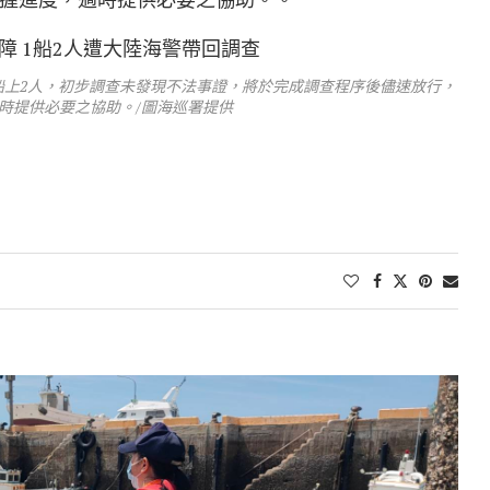
船上2人，初步調查未發現不法事證，將於完成調查程序後儘速放行，
時提供必要之協助。/圖海巡署提供