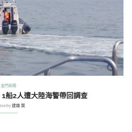
金門新聞
 1船2人遭大陸海警帶回調查
ten by
建雄 葉