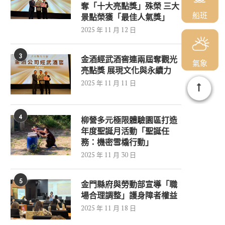
奪「十大亮點獎」殊榮 三大
船班
景點榮獲「最佳人氣獎」
2025 年 11 月 12 日
3
金酒經武酒窖連兩屆奪觀光
氣象
亮點獎 展現文化與永續力
2025 年 11 月 11 日
4
柳營多元極限體驗園區打造
年度聖誕月活動「聖誕任
務：機密雪橇行動」
2025 年 11 月 30 日
5
金門縣府與勞動部宣導「職
場合理調整」護身障者權益
2025 年 11 月 18 日