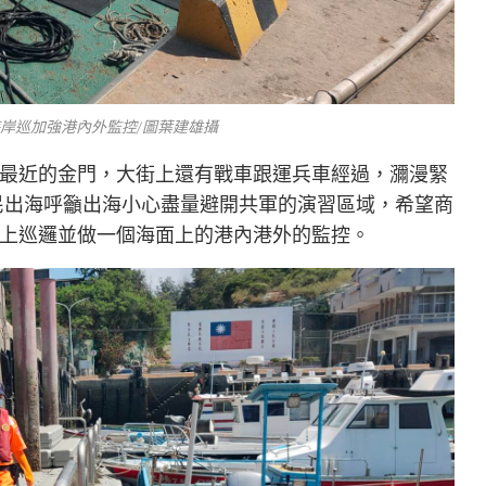
海岸巡加強港內外監控/圖葉建雄攝
最近的金門，大街上還有戰車跟運兵車經過，瀰漫緊
民出海呼籲出海小心盡量避開共軍的演習區域，希望商
上巡邏並做一個海面上的港內港外的監控。