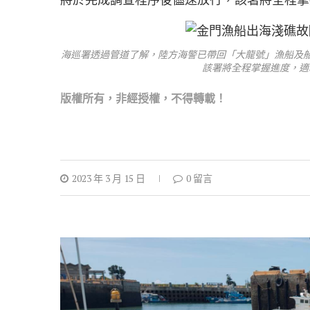
海巡署透過管道了解，陸方海警已帶回「大龍號」漁船及
該署將全程掌握進度，適
版權所
有，非經授權，不得轉載！
2023 年 3 月 15 日
0 留言