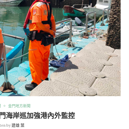
聞
金門地方新聞
金門海岸巡加強港內外監控
ten by
建雄 葉