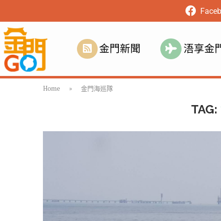
Face
金門新聞
浯享金
Home
»
金門海巡隊
TAG: