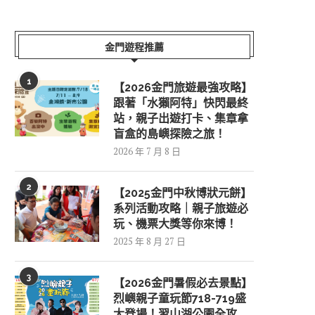
金門遊程推薦
1
【2026金門旅遊最強攻略】
跟著「水獺阿特」快閃最終
站，親子出遊打卡、集章拿
盲盒的島嶼探險之旅！
2026 年 7 月 8 日
2
【2025金門中秋博狀元餅】
系列活動攻略｜親子旅遊必
玩、機票大獎等你來博！
2025 年 8 月 27 日
3
【2026金門暑假必去景點】
烈嶼親子童玩節718-719盛
大登場！習山湖公園全攻