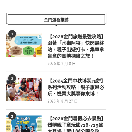
金門遊程推薦
1
【2026金門旅遊最強攻略】
跟著「水獺阿特」快閃最終
站，親子出遊打卡、集章拿
盲盒的島嶼探險之旅！
2026 年 7 月 8 日
2
【2025金門中秋博狀元餅】
系列活動攻略｜親子旅遊必
玩、機票大獎等你來博！
2025 年 8 月 27 日
3
【2026金門暑假必去景點】
烈嶼親子童玩節718-719盛
大登場！習山湖公園全攻