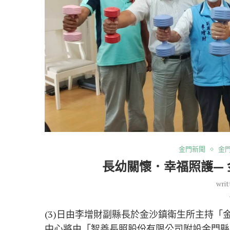
金門新聞
金
長幼關懷．幸福照護—
writ
(3)日由李增財副縣長於金沙鎮衛生所主持
中心將由「智善長照股份有限公司附設金門縣