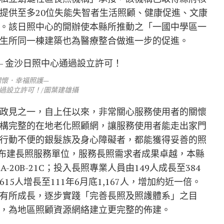
提供至多20位失能失智者生活照顧、健康促進、文康
。該日照中心的開辦使本縣所推動之「一國中學區一
生所同一棟建築也為醫療整合做進一步的促進。
關懷．幸福照護—
過設立許可！/圖葉建雄攝
政見之一，自上任以來，非常關心服務使用者的關懷
構完整的在地老化照顧網，讓服務使用者能走出家門
行動不便的銀髮族及身心障礙者，都能獲得妥善的照
極布建長照服務單位，服務長照需求者成果卓越，本縣
A-20B-21C；投入長照專業人員由149人成長至384
15人增長至111年6月底1,167人，增加約近一倍。
有所成長，逐步實踐「完善長照及照護體系」之目
，為地區照顧資源網絡建立更完整的佈建。