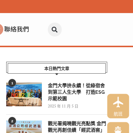
聯絡我們
本日熱門文章
1
金門大學拚永續！從綠宿舍
到第三人生大學 打造ESG
示範校園
2025 年 11 月 5 日
航班
2
觀光署揭曉觀光亮點獎 金門
觀光再創佳績「經武酒窖」