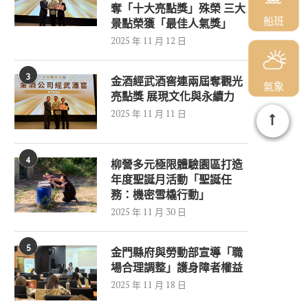
奪「十大亮點獎」殊榮 三大
船班
景點榮獲「最佳人氣獎」
2025 年 11 月 12 日
3
金酒經武酒窖連兩屆奪觀光
氣象
亮點獎 展現文化與永續力
2025 年 11 月 11 日
4
柳營多元極限體驗園區打造
年度聖誕月活動「聖誕任
務：機密雪橇行動」
2025 年 11 月 30 日
5
金門縣府與勞動部宣導「職
場合理調整」護身障者權益
2025 年 11 月 18 日