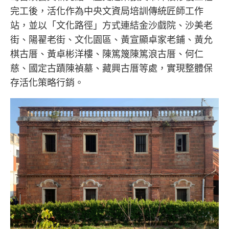
完工後，活化作為中央文資局培訓傳統匠師工作
站，並以「文化路徑」方式連結金沙戲院、沙美老
街、陽翟老街、文化園區、黃宣顯卓家老鋪、黃允
棋古厝、黃卓彬洋樓、陳篤篾陳篤浪古厝、何仁
慈、國定古蹟陳禎墓、藏興古厝等處，實現整體保
存活化策略行銷。