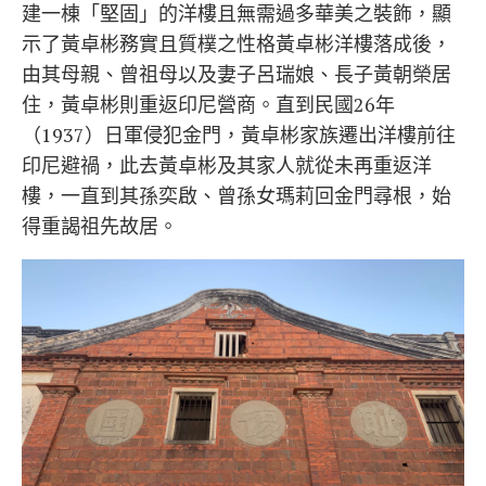
建一棟「堅固」的洋樓且無需過多華美之裝飾，顯
示了黃卓彬務實且質樸之性格黃卓彬洋樓落成後，
由其母親、曾祖母以及妻子呂瑞娘、長子黃朝榮居
住，黃卓彬則重返印尼營商。直到民國26年
（1937）日軍侵犯金門，黃卓彬家族遷出洋樓前往
印尼避禍，此去黃卓彬及其家人就從未再重返洋
樓，一直到其孫奕啟、曾孫女瑪莉回金門尋根，始
得重謁祖先故居。