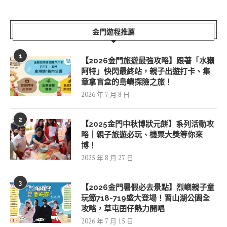
金門遊程推薦
1
【2026金門旅遊最強攻略】跟著「水獺
阿特」快閃最終站，親子出遊打卡、集
章拿盲盒的島嶼探險之旅！
2026 年 7 月 8 日
2
【2025金門中秋博狀元餅】系列活動攻
略｜親子旅遊必玩、機票大獎等你來
博！
2025 年 8 月 27 日
3
【2026金門暑假必去景點】烈嶼親子童
玩節718-719盛大登場！習山湖公園全
攻略，草屯囝仔熱力開唱
2026 年 7 月 15 日