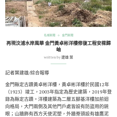
名城新聞
金門新聞
再現汶浦水岸風華 金門黃卓彬洋樓修復工程安樑歸
岫
written by
建雄 葉
記者葉建雄/綜合報導
金門縣定古蹟黃卓彬洋樓，黃卓彬洋樓於民國12年
（1923）竣工，2003年指定為歷史建築，2019年登
錄為縣定古蹟。洋樓建築為二層五腳基洋樓加前迴
向格局，大門兩側及其他門戶處皆設有防盜用的銃
眼；山牆飾有西方天使泥塑，外牆脊頭設有雄鷹泥