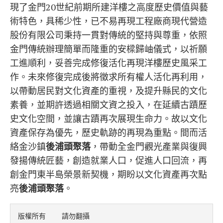
現了金門20世紀前期所建洋樓之高度歷史價值與藝
術特色，具稀少性，已不易再現工程廠商現代營造
股份有限公司秉持一貫對傳統的堅持與尊重，依照
金門傳統辦理簡單而隆重的安樑歸岫儀式，以祈願
工進順利，妥善完成修復活化再現洋樓歷史風采工
作。未來修復完成後將徵求所有權人活化再利用，
以帶動居民對文化資產的重視，及提升縣民的文化
素養，並期許透過相關文資之投入，在延續古蹟歷
史文化空間，並讓古蹟再次展現生命力。故以文化
資產保存為優先，歷史軌跡的再現為重點。間而活
絡金沙鎮
後浦頭聚落
，帶動全金門觀光產業與復興
發揚傳統匠藝，創造就業人口，促進人口回流，再
創金門東半島榮景新契機，期盼以文化資產再次點
亮
後浦頭聚落
。
版權所有    請勿翻攝