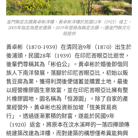
金門縣定古蹟黃卓彬洋樓，黃卓彬洋樓於民國12年（1923）竣工，
2003年指定為歷史建築，2019年登錄為縣定古蹟。/圖金門縣文化
局提供
黃卓彬（1870-1939）在清同治9年（1870）出生於
後浦頭，民國28年（1939）在印尼峇眼亞比逝世，
後輩們尊稱其為「彬伯公」。黃卓彬於婚後即偕同
族人下南洋發展，落腳於印尼峇眼亞比，初始以販
售豆腐為業，獲得利潤後便儲蓄並購置土地，最後
以經營橡膠園生意致富，並在印尼峇眼亞比擁有整
片橡膠園地，園名稱為「恒源園」。除了自家的產
業經營外，黃卓彬也投資新加坡「恆美貿易商
行」，透過逐漸累積的財富，遂能於民國9年
（1920）返金，將原本在汶水溪畔的一落四攑頭傳
統建築改建為洋樓，而對建築的構想僅希冀能夠興