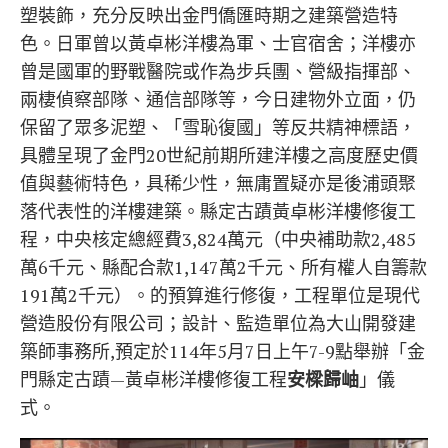
塑裝飾，充分反映出金門僑匯時期之建築營造特
色。日軍曾以黃卓彬洋樓為軍、士官宿舍；洋樓亦
曾是國軍的野戰醫院或作為步兵團、營級指揮部、
兩棲偵察部隊、通信部隊等，今日建物外立面，仍
保留了眾多泥塑、「雪恥復國」等反共精神標語，
具體呈現了金門20世紀前期所建洋樓之高度歷史價
值與藝術特色，具稀少性，無庸置疑亦是後浦頭聚
落代表性的洋樓建築。縣定古蹟黃卓彬洋樓修復工
程，中央核定總經費3,824萬元（中央補助款2,485
萬6千元、縣配合款1,147萬2千元、所有權人自籌款
191萬2千元）。的預算進行修復，工程單位是現代
營造股份有限公司；設計、監造單位為大山開發建
築師事務所,預定於114年5月7日上午7-9點舉辦「金
門縣定古蹟—黃卓彬洋樓修復工程
安樑歸岫
」儀
式。