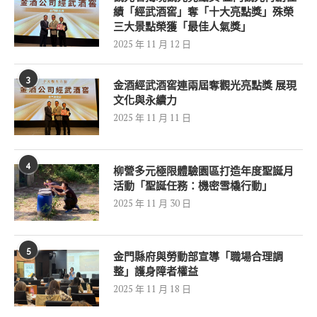
績「經武酒窖」奪「十大亮點獎」殊榮
三大景點榮獲「最佳人氣獎」
2025 年 11 月 12 日
3
金酒經武酒窖連兩屆奪觀光亮點獎 展現
文化與永續力
2025 年 11 月 11 日
4
柳營多元極限體驗園區打造年度聖誕月
活動「聖誕任務：機密雪橇行動」
2025 年 11 月 30 日
5
金門縣府與勞動部宣導「職場合理調
整」護身障者權益
2025 年 11 月 18 日