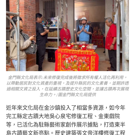
金門縣文化局表示:未來修復完成後將徵求所有權人活化再利用，
以帶動居民對文化資產的重視，及提升縣民的文化素養，並期許透
過相關文資之投入，在延續古蹟歷史文化空間，並讓古蹟再次展現
生命力。/圖金門縣文化局提供
近年來文化局在金沙鎮投入了相當多資源，如今年
完工縣定古蹟大地吳心泉宅修復工程、金東戲院
等，已活化為駐縣藝術家創作展示據點，打造東半
島古蹟藝文新亮點。歷史建築張文帝洋樓修復工程