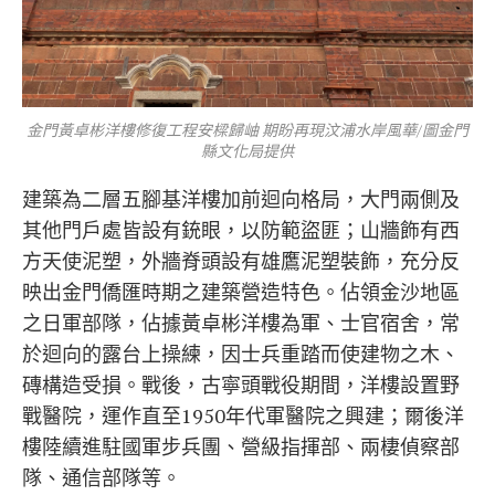
金門黃卓彬洋樓修復工程安樑歸岫 期盼再現汶浦水岸風華/圖金門
縣文化局提供
建築為二層五腳基洋樓加前迴向格局，大門兩側及
其他門戶處皆設有銃眼，以防範盜匪；山牆飾有西
方天使泥塑，外牆脊頭設有雄鷹泥塑裝飾，充分反
映出金門僑匯時期之建築營造特色。佔領金沙地區
之日軍部隊，佔據黃卓彬洋樓為軍、士官宿舍，常
於迴向的露台上操練，因士兵重踏而使建物之木、
磚構造受損。戰後，古寧頭戰役期間，洋樓設置野
戰醫院，運作直至1950年代軍醫院之興建；爾後洋
樓陸續進駐國軍步兵團、營級指揮部、兩棲偵察部
隊、通信部隊等。