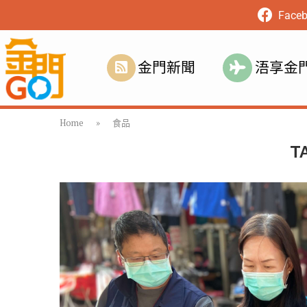
Face
金門新聞
浯享金
Home
»
食品
T