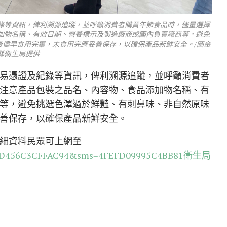
錄等資訊，俾利溯源追蹤，並呼籲消費者購買年節食品時，儘量選擇
加物名稱、有效日期、營養標示及製造廠商或國內負責廠商等，避免
後儘早食用完畢，未食用完應妥善保存，以確保產品新鮮安全。/圖金
縣衛生局提供
易憑證及紀錄等資訊，俾利溯源追蹤，並呼籲消費者
注意產品包裝之品名、內容物、食品添加物名稱、有
等，避免挑選色澤過於鮮豔、有刺鼻味、非自然原味
善保存，以確保產品新鮮安全。
細資料民眾可上網至
n=50AD456C3CFFAC94&sms=4FEFD09995C4BB81衛生局