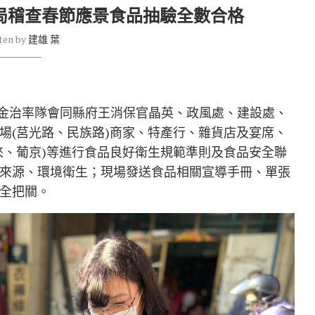
生局稽查春節應景食品抽驗全數合格
ten by
建雄 葉
長金治率隊會同縣府王消保官晶英、政風處、建設處、
場(莒光路、民族路)商家、特產行、雜貨店及宴席、
來、葡京)等進行食品良好衛生規範準則及食品安全聯
來源、環境衛生；現場發送食品相關宣導手冊、單張
全把關。