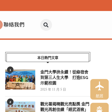
聯絡我們
本日熱門文章
1
金門大學拚永續！從綠宿舍
到第三人生大學 打造ESG
示範校園
2025 年 11 月 5 日
航班
2
觀光署揭曉觀光亮點獎 金門
觀光再創佳績「經武酒窖」