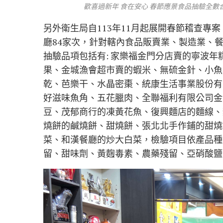
歡喜過新年 食在安心 春節應景食品抽驗全數
另外衛生局自113年11月起展開春節稽查專
廳84家次，針對轄內食品販賣業、製造業、
抽驗品項包括有: 家樂福金門分店賣的寧波
果、金城漁會超市賣的蝦米、無硫金針、小魚
乾、芭樂干、水晶密棗、統康生活事業股份有
好滋味魚角、五花臘肉、全聯福利有限公司金
豆、茂郁商行的凍黃花魚、復興麵店的麵線、
燒餅的鹹燒餅、甜燒餅、張北北手作鋪的甜燒
菜、和漢餐廳的炒大白菜，檢驗項目依產品種
留、甜味劑、黃麴毒素、農藥殘留、亞硝酸鹽