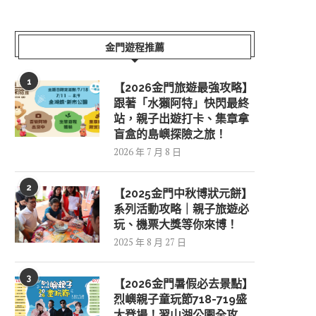
金門遊程推薦
1
【2026金門旅遊最強攻略】
跟著「水獺阿特」快閃最終
站，親子出遊打卡、集章拿
盲盒的島嶼探險之旅！
2026 年 7 月 8 日
2
【2025金門中秋博狀元餅】
系列活動攻略｜親子旅遊必
玩、機票大獎等你來博！
2025 年 8 月 27 日
3
【2026金門暑假必去景點】
烈嶼親子童玩節718-719盛
大登場！習山湖公園全攻