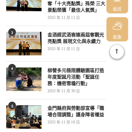
奪「十大亮點獎」殊榮 三大
船班
景點榮獲「最佳人氣獎」
2025 年 11 月 12 日
3
金酒經武酒窖連兩屆奪觀光
氣象
亮點獎 展現文化與永續力
2025 年 11 月 11 日
4
柳營多元極限體驗園區打造
年度聖誕月活動「聖誕任
務：機密雪橇行動」
2025 年 11 月 30 日
5
金門縣府與勞動部宣導「職
場合理調整」護身障者權益
2025 年 11 月 18 日