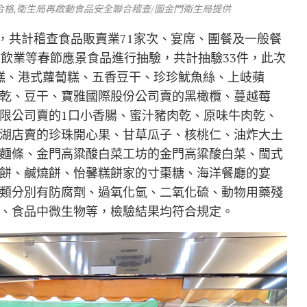
合格,衛生局再啟動食品安全聯合稽查/圖金門衛生局提供
案，共計稽查食品販賣業71家次、宴席、團餐及一般餐
餐飲業等春節應景食品進行抽驗，共計抽驗33件，此次
年糕、港式蘿蔔糕、五香豆干、珍珍魷魚絲、上岐蘋
乾、豆干、寶雅國際股份公司賣的黑橄欖、蔓越莓
限公司賣的1口小香腸、蜜汁豬肉乾、原味牛肉乾、
湖店賣的珍珠開心果、甘草瓜子、核桃仁、油炸大土
麵條、金門高粱酸白菜工坊的金門高粱酸白菜、閩式
餅、鹹燒餅、怡馨糕餅家的寸棗糖、海洋餐廳的宴
類分別有防腐劑、過氧化氫、二氧化硫、動物用藥殘
、食品中微生物等，檢驗結果均符合規定。