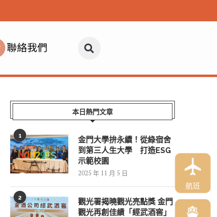
聯絡我們
本日熱門文章
1
金門大學拚永續！從綠宿舍
到第三人生大學 打造ESG
示範校園
2025 年 11 月 5 日
航班
2
觀光署揭曉觀光亮點獎 金門
觀光再創佳績「經武酒窖」