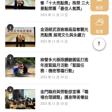
奪「十大亮點獎」殊榮 三大
船班
景點榮獲「最佳人氣獎」
2025 年 11 月 12 日
3
金酒經武酒窖連兩屆奪觀光
氣象
亮點獎 展現文化與永續力
2025 年 11 月 11 日
4
柳營多元極限體驗園區打造
年度聖誕月活動「聖誕任
務：機密雪橇行動」
2025 年 11 月 30 日
5
金門縣府與勞動部宣導「職
場合理調整」護身障者權益
2025 年 11 月 18 日