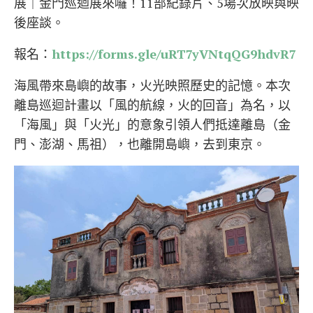
展｜金門巡迴展來囉！11部紀錄片、5場次放映與映
後座談。
報名：
https://forms.gle/uRT7yVNtqQG9hdvR7
海風帶來島嶼的故事，火光映照歷史的記憶。本次
離島巡迴計畫以「風的航線，火的回音」為名，以
「海風」與「火光」的意象引領人們抵達離島（金
門、澎湖、馬祖），也離開島嶼，去到東京。