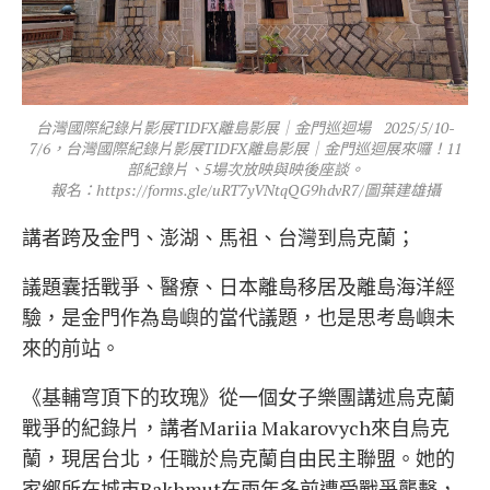
台灣國際紀錄片影展TIDFX離島影展｜金門巡迴場 2025/5/10-
7/6，台灣國際紀錄片影展TIDFX離島影展｜金門巡迴展來囉！11
部紀錄片、5場次放映與映後座談。
報名：https://forms.gle/uRT7yVNtqQG9hdvR7/圖葉建雄攝
講者跨及金門、澎湖、馬祖、台灣到烏克蘭；
議題囊括戰爭、醫療、日本離島移居及離島海洋經
驗，是金門作為島嶼的當代議題，也是思考島嶼未
來的前站。
《基輔穹頂下的玫瑰》從一個女子樂團講述烏克蘭
戰爭的紀錄片，講者Mariia Makarovych來自烏克
蘭，現居台北，任職於烏克蘭自由民主聯盟。她的
家鄉所在城市Bakhmut在兩年多前遭受戰爭襲擊，