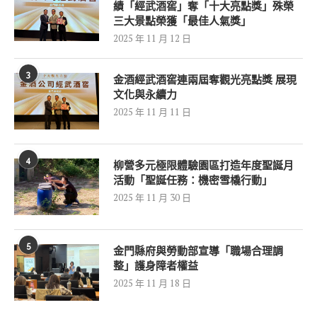
績「經武酒窖」奪「十大亮點獎」殊榮
三大景點榮獲「最佳人氣獎」
2025 年 11 月 12 日
3
金酒經武酒窖連兩屆奪觀光亮點獎 展現
文化與永續力
2025 年 11 月 11 日
4
柳營多元極限體驗園區打造年度聖誕月
活動「聖誕任務：機密雪橇行動」
2025 年 11 月 30 日
5
金門縣府與勞動部宣導「職場合理調
整」護身障者權益
2025 年 11 月 18 日