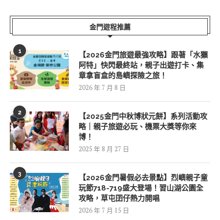
金門遊程推薦
1
【2026金門旅遊最強攻略】跟著「水獺
阿特」快閃最終站，親子出遊打卡、集
章拿盲盒的島嶼探險之旅！
2026 年 7 月 8 日
2
【2025金門中秋博狀元餅】系列活動攻
略｜親子旅遊必玩、機票大獎等你來
博！
2025 年 8 月 27 日
3
【2026金門暑假必去景點】烈嶼親子童
玩節718-719盛大登場！習山湖公園全
攻略，草屯囝仔熱力開唱
2026 年 7 月 15 日