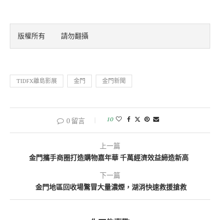
版權所有    請勿翻攝
TIDFX離島影展
金門
金門新聞
10
0 留言
上一篇
金門攜手商圈打造購物嘉年華 千萬經濟效益締造新高
下一篇
金門地區回收場驚冒大量濃煙，湖消快速救援搶救