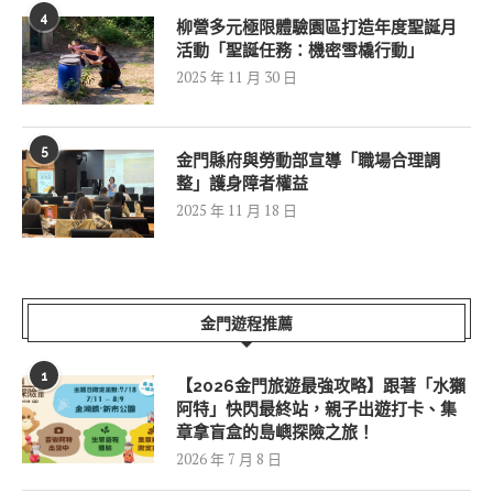
4
柳營多元極限體驗園區打造年度聖誕月
活動「聖誕任務：機密雪橇行動」
2025 年 11 月 30 日
5
金門縣府與勞動部宣導「職場合理調
整」護身障者權益
2025 年 11 月 18 日
金門遊程推薦
1
【2026金門旅遊最強攻略】跟著「水獺
阿特」快閃最終站，親子出遊打卡、集
章拿盲盒的島嶼探險之旅！
2026 年 7 月 8 日