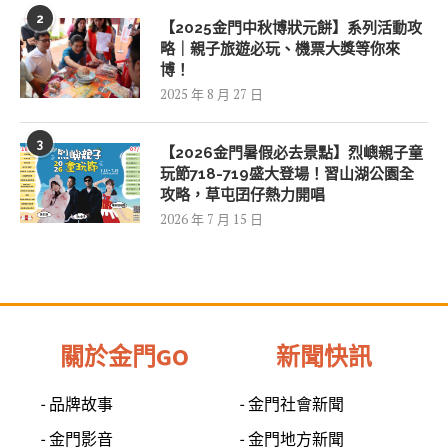
2
【2025金門中秋博狀元餅】系列活動攻
略｜親子旅遊必玩、機票大獎等你來
博！
2025 年 8 月 27 日
3
【2026金門暑假必去景點】烈嶼親子童
玩節718-719盛大登場！習山湖公園全
攻略，草屯囝仔熱力開唱
2026 年 7 月 15 日
關於金門GO
新聞快訊
- 品牌故事
- 金門社會新聞
- 金門影音
- 金門地方新聞