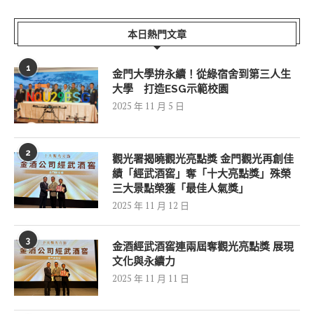
本日熱門文章
1
金門大學拚永續！從綠宿舍到第三人生
大學 打造ESG示範校園
2025 年 11 月 5 日
2
觀光署揭曉觀光亮點獎 金門觀光再創佳
績「經武酒窖」奪「十大亮點獎」殊榮
三大景點榮獲「最佳人氣獎」
2025 年 11 月 12 日
3
金酒經武酒窖連兩屆奪觀光亮點獎 展現
文化與永續力
2025 年 11 月 11 日