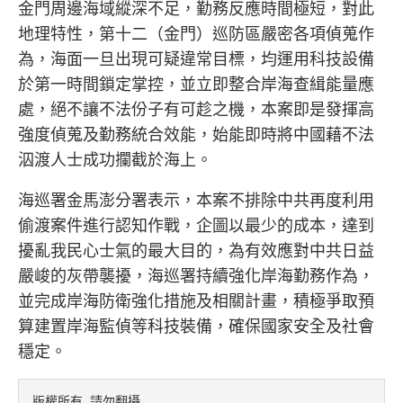
金門周邊海域縱深不足，勤務反應時間極短，對此
地理特性，第十二（金門）巡防區嚴密各項偵蒐作
為，海面一旦出現可疑違常目標，均運用科技設備
於第一時間鎖定掌控，並立即整合岸海查緝能量應
處，絕不讓不法份子有可趁之機，本案即是發揮高
強度偵蒐及勤務統合效能，始能即時將中國藉不法
泅渡人士成功攔截於海上。
海巡署金馬澎分署表示，本案不排除中共再度利用
偷渡案件進行認知作戰，企圖以最少的成本，達到
擾亂我民心士氣的最大目的，為有效應對中共日益
嚴峻的灰帶襲擾，海巡署持續強化岸海勤務作為，
並完成岸海防衛強化措施及相關計畫，積極爭取預
算建置岸海監偵等科技裝備，確保國家安全及社會
穩定。
版權所有 請勿翻攝