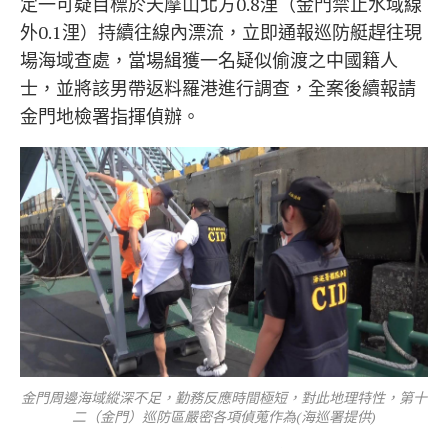
定一可疑目標於天摩山北方0.8浬（金門禁止水域線
外0.1浬）持續往線內漂流，立即通報巡防艇趕往現
場海域查處，當場緝獲一名疑似偷渡之中國籍人
士，並將該男帶返料羅港進行調查，全案後續報請
金門地檢署指揮偵辦。
金門周邊海域縱深不足，勤務反應時間極短，對此地理特性，第十
二（金門）巡防區嚴密各項偵蒐作為(海巡署提供)