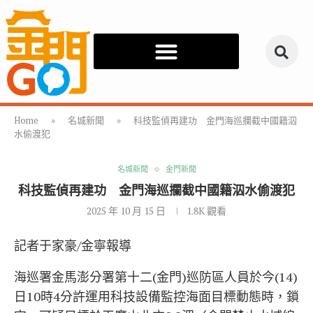
Home
»
名城新聞
»
科技監偵再建功 金門海巡攔截中國籍泅
水偷渡犯
名城新聞
金門新聞
科技監偵再建功 金門海巡攔截中國籍泅水偷渡犯
2025 年 10 月 15 日
1.8K
觀看
記者于家豪/金寧報導
海巡署金馬澎分署第十二(金門)巡防區人員於今(14)
日10時4分許運用科技設備監控海面目標動態時，鎖