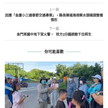
上一篇
因應「金廈小三通春節交通專案」，縣長陳福海視察水頭碼頭整備
情形
下一篇
金門某國中地下室火警， 校方3分鐘疏散千位師生
你可能喜歡