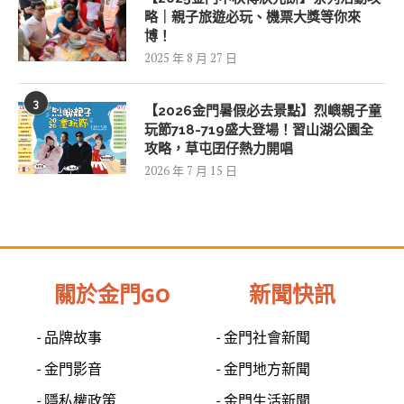
略｜親子旅遊必玩、機票大獎等你來
博！
2025 年 8 月 27 日
3
【2026金門暑假必去景點】烈嶼親子童
玩節718-719盛大登場！習山湖公園全
攻略，草屯囝仔熱力開唱
2026 年 7 月 15 日
關於金門GO
新聞快訊
- 品牌故事
- 金門社會新聞
- 金門影音
- 金門地方新聞
- 隱私權政策
- 金門生活新聞