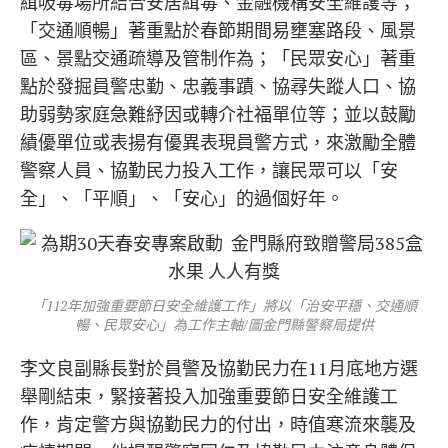
緝吸毒場所結合安居緝毒、金融機構安全維護等；
「交通順暢」著重點於春節期間易壅塞路段、風景
區、景點交通疏導及管制作為；「民眾安心」著重
點於發掘員警忠勤、忠義事蹟、協尋失蹤人口、協
助弱勢家庭急難紓因或轉介社福單位等；並以鼓勵
績優單位或表揚有優異表現員警方式，來激勵全體
警察人員、協勤民力投入工作，讓民眾可以「安
全」、「平順」、「安心」的過個好年。
「112年加強重要節日安全維護工作」將以「治安平穩、交通順
暢、民眾安心」為工作主軸/圖金門縣警察局提供
李文良副縣長對於員警及協勤民力在11月底地方選
舉剛結束，緊接著投入加強重要節日安全維護工
作，肯定警方與協勤民力的付出，時值寒流來襲及