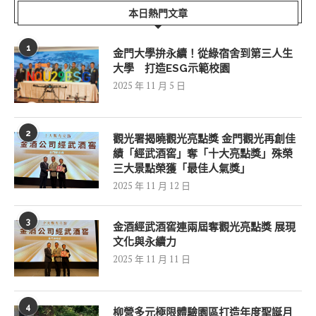
本日熱門文章
1
金門大學拚永續！從綠宿舍到第三人生
大學 打造ESG示範校園
2025 年 11 月 5 日
2
觀光署揭曉觀光亮點獎 金門觀光再創佳
績「經武酒窖」奪「十大亮點獎」殊榮
三大景點榮獲「最佳人氣獎」
2025 年 11 月 12 日
3
金酒經武酒窖連兩屆奪觀光亮點獎 展現
文化與永續力
2025 年 11 月 11 日
4
柳營多元極限體驗園區打造年度聖誕月