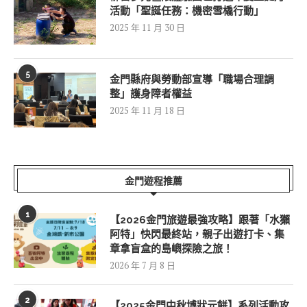
活動「聖誕任務：機密雪橇行動」
2025 年 11 月 30 日
5
金門縣府與勞動部宣導「職場合理調
整」護身障者權益
2025 年 11 月 18 日
金門遊程推薦
1
【2026金門旅遊最強攻略】跟著「水獺
阿特」快閃最終站，親子出遊打卡、集
章拿盲盒的島嶼探險之旅！
2026 年 7 月 8 日
2
【2025金門中秋博狀元餅】系列活動攻