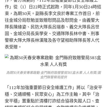
作，警方規劃的「112年加強重要節日安全維護工
作」從（1）日22時正式起跑，同年1月30日24時結
束，為期30天。副縣長李文良於專案工作首日，前
往金城分局慰勉並致贈慰問品及慰問金，由義警大
隊長陳緣姿、民防大隊長呂瑞泰、義交大隊長呂世
固、金城分局長吳學安、交通隊隊長林中書、刑事
警察大隊大隊長林漢隆及各守望相助隊隊長等人代
表受贈。
為期30天春安專案啟動 金門縣府致贈警局385盒水果 人人有獎/圖
金門縣警察局提供
「112年加強重要節日安全維護工作」將以「治安平
穩、交通順暢、民眾安心」為工作主軸，其中「治
安平穩」置重點於清樓打詐結合協尋失蹤人口、查