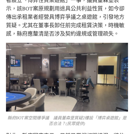
者設立「博弈性質桌遊館」一事，議員董森堡表
示，該BOT案原規劃用途具公共利益性質，如今卻
傳出承租業者經營具博弈爭議之桌遊館，引發地方
質疑。尤其在董事長卸任前完成租賃決策，時機敏
感，縣府應釐清是否涉及契約違規或管理疏失。
縣府BOT案空間爆爭議 議員董森堡質疑2樓設「博弈桌遊館」是
否合法？(民眾提供)