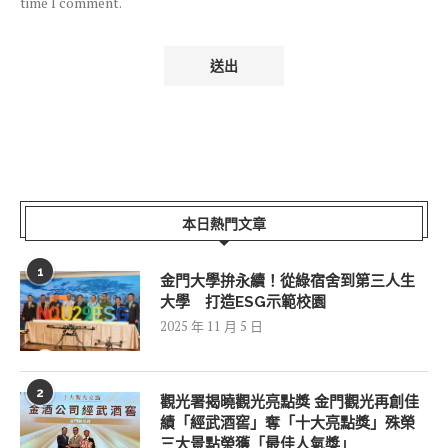
time I comment.
本日熱門文章
1
金門大學拚永續！從綠宿舍到第三人生
大學 打造ESG示範校園
2025 年 11 月 5 日
2
觀光署揭曉觀光亮點獎 金門觀光再創佳
績「經武酒窖」奪「十大亮點獎」殊榮
三大景點榮獲「最佳人氣獎」