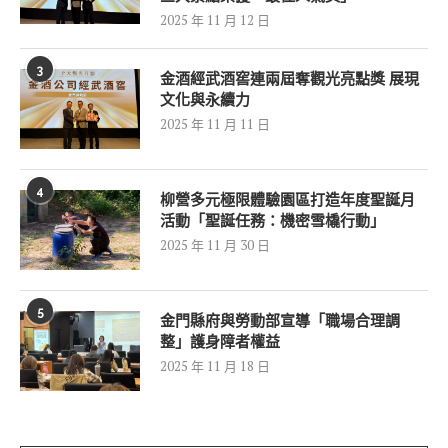
2025 年 11 月 12 日
3
金酒經武酒窖連兩屆奪觀光亮點獎 展現
文化與永續力
2025 年 11 月 11 日
4
柳營多元極限體驗園區打造年度聖誕月
活動「聖誕任務：機密雪橇行動」
2025 年 11 月 30 日
5
金門縣府與勞動部宣導「職場合理調
整」護身障者權益
2025 年 11 月 18 日