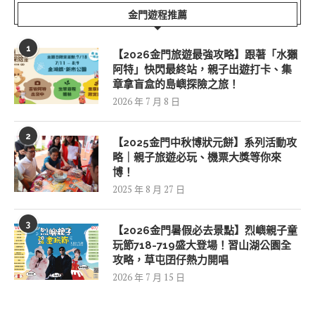
金門遊程推薦
1
【2026金門旅遊最強攻略】跟著「水獺
阿特」快閃最終站，親子出遊打卡、集
章拿盲盒的島嶼探險之旅！
2026 年 7 月 8 日
2
【2025金門中秋博狀元餅】系列活動攻
略｜親子旅遊必玩、機票大獎等你來
博！
2025 年 8 月 27 日
3
【2026金門暑假必去景點】烈嶼親子童
玩節718-719盛大登場！習山湖公園全
攻略，草屯囝仔熱力開唱
2026 年 7 月 15 日