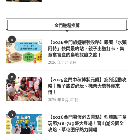
金門遊程推薦
1
【2026金門旅遊最強攻略】跟著「水獺
阿特」快閃最終站，親子出遊打卡、集
章拿盲盒的島嶼探險之旅！
2026 年 7 月 8 日
2
【2025金門中秋博狀元餅】系列活動攻
略｜親子旅遊必玩、機票大獎等你來
博！
2025 年 8 月 27 日
3
【2026金門暑假必去景點】烈嶼親子童
玩節718-719盛大登場！習山湖公園全
攻略，草屯囝仔熱力開唱