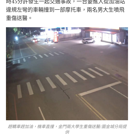
時45分許發生一起交通事故，一台要進入從加油站
違規左彎的車輛撞到一部摩托車，兩名男大生噴飛
重傷送醫。
趕轎車趕加油，機車直撞，金門兩大學生重傷送醫/圖金城分局提
供