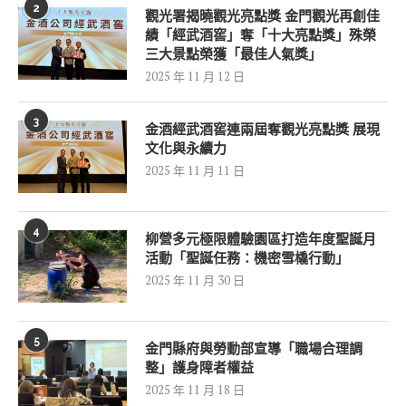
2
觀光署揭曉觀光亮點獎 金門觀光再創佳
績「經武酒窖」奪「十大亮點獎」殊榮
三大景點榮獲「最佳人氣獎」
2025 年 11 月 12 日
3
金酒經武酒窖連兩屆奪觀光亮點獎 展現
文化與永續力
2025 年 11 月 11 日
4
柳營多元極限體驗園區打造年度聖誕月
活動「聖誕任務：機密雪橇行動」
2025 年 11 月 30 日
5
金門縣府與勞動部宣導「職場合理調
整」護身障者權益
2025 年 11 月 18 日