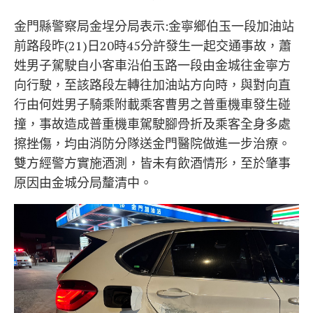
金門縣警察局金埕分局表示:金寧鄉伯玉一段加油站
前路段昨(21)日20時45分許發生一起交通事故，蕭
姓男子駕駛自小客車沿伯玉路一段由金城往金寧方
向行駛，至該路段左轉往加油站方向時，與對向直
行由何姓男子騎乘附載乘客曹男之普重機車發生碰
撞，事故造成普重機車駕駛腳骨折及乘客全身多處
擦挫傷，均由消防分隊送金門醫院做進一步治療。
雙方經警方實施酒測，皆未有飲酒情形，至於肇事
原因由金城分局釐清中。