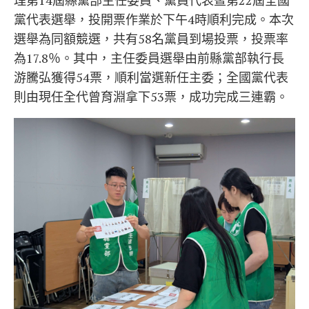
理第14屆縣黨部主任委員、黨員代表暨第22屆全國
黨代表選舉，投開票作業於下午4時順利完成。本次
選舉為同額競選，共有58名黨員到場投票，投票率
為17.8％。其中，主任委員選舉由前縣黨部執行長
游騰弘獲得54票，順利當選新任主委；全國黨代表
則由現任全代曾育淵拿下53票，成功完成三連霸。