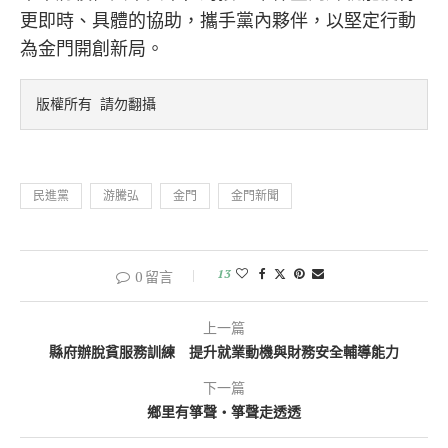
更即時、具體的協助，攜手黨內夥伴，以堅定行動
為金門開創新局。
版權所有 請勿翻攝
民進黨
游騰弘
金門
金門新聞
13
0 留言
上一篇
縣府辦脫貧服務訓練 提升就業動機與財務安全輔導能力
下一篇
鄉里有箏聲・箏聲走透透