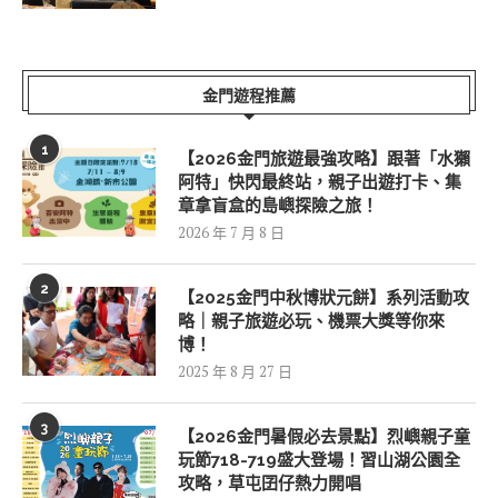
金門遊程推薦
1
【2026金門旅遊最強攻略】跟著「水獺
阿特」快閃最終站，親子出遊打卡、集
章拿盲盒的島嶼探險之旅！
2026 年 7 月 8 日
2
【2025金門中秋博狀元餅】系列活動攻
略｜親子旅遊必玩、機票大獎等你來
博！
2025 年 8 月 27 日
3
【2026金門暑假必去景點】烈嶼親子童
玩節718-719盛大登場！習山湖公園全
攻略，草屯囝仔熱力開唱