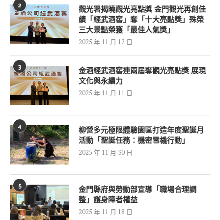
2
觀光署揭曉觀光亮點獎 金門觀光再創佳
績「經武酒窖」奪「十大亮點獎」殊榮
三大景點榮獲「最佳人氣獎」
2025 年 11 月 12 日
3
金酒經武酒窖連兩屆奪觀光亮點獎 展現
文化與永續力
2025 年 11 月 11 日
4
柳營多元極限體驗園區打造年度聖誕月
活動「聖誕任務：機密雪橇行動」
2025 年 11 月 30 日
5
金門縣府與勞動部宣導「職場合理調
整」護身障者權益
2025 年 11 月 18 日